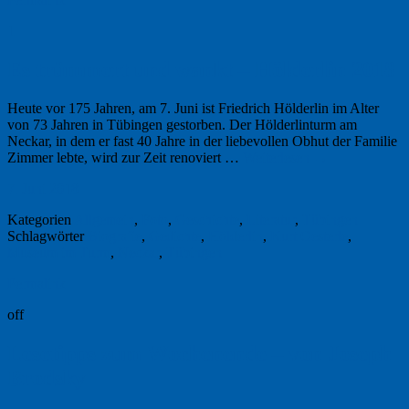
1
Es trümmert und wankt – Hölderlin 2018
Heute vor 175 Jahren, am 7. Juni ist Friedrich Hölderlin im Alter
von 73 Jahren in Tübingen gestorben. Der Hölderlinturm am
Neckar, in dem er fast 40 Jahre in der liebevollen Obhut der Familie
Zimmer lebte, wird zur Zeit renoviert …
Weiterlesen
→
7. Juni 2018
Kategorien
Allgemein
,
Foto
,
Geschichte
,
Literatur
,
Tübingen
Schlagwörter
Biografie
,
Gedichte
,
Hölderlin
,
Kurt Oesterle
,
Museum im Turm
,
Neckar
,
Tübingen
Permalink
off
Lesetipps zum Wochenende – von Joseph
Brodsky