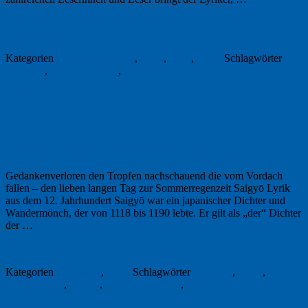
→
27. März 2026
Kategorien
Buchbesprechung
,
Lyrik
,
Meer
,
Natur
Schlagwörter
Gedichte
,
Michael Krüger
,
Umstellung der Zeit
Permalink
1
Sommerregenzeit mit Saigyō
Gedankenverloren den Tropfen nachschauend die vom Vordach
fallen – den lieben langen Tag zur Sommerregenzeit Saigyō Lyrik
aus dem 12. Jahrhundert Saigyō war ein japanischer Dichter und
Wandermönch, der von 1118 bis 1190 lebte. Er gilt als „der“ Dichter
der …
Weiterlesen
→
12. Juli 2024
Kategorien
Allgemein
,
Lyrik
Schlagwörter
Gedichte
,
Japan
,
Klimawandel
,
Saigyô
,
Sommerregenzeit
,
Waka
Permalink