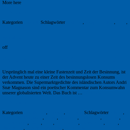
More here
15. November 2013
Kategorien
Literatur
Schlagwörter
Gedichte
,
Joseph Brodsky
,
Lyrik
,
Reading list
Permalink
off
Adventsangebot: Zwei Sprachen für eine
Ursprünglich mal eine kleine Fastenzeit und Zeit der Besinnung, ist
der Advent heute zu einer Zeit des besinnungslosen Konsums
verkommen. Die Supermarktgedichte des isländischen Autors Andri
Snæ Magnason sind ein poetischer Kommentar zum Konsumwahn
unserer globalisierten Welt. Das Buch ist …
Weiterlesen
→
25. November 2011
Kategorien
Gesellschaft
,
Literatur
,
Werbung
Schlagwörter
Advent
,
Andri Snæ Magnason
,
Bonus
,
Fastenzeit
,
Gabentisch
,
Gedichte
,
Geschenktipp
,
Island
,
Lyrik
,
Lyrik ist geil
,
orange press
,
Poesie
,
Supermarkt
,
Supermarktgedichte
,
Weihnachten