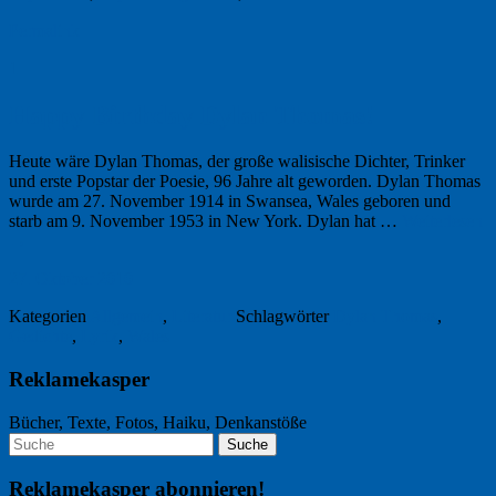
Permalink
1
Happy Birthday Dylan Thomas!
Heute wäre Dylan Thomas, der große walisische Dichter, Trinker
und erste Popstar der Poesie, 96 Jahre alt geworden. Dylan Thomas
wurde am 27. November 1914 in Swansea, Wales geboren und
starb am 9. November 1953 in New York. Dylan hat …
Weiterlesen
→
27. Oktober 2010
Kategorien
Allgemein
,
Literatur
Schlagwörter
Dylan Thomas
,
Gedichte
,
Lyrik
,
Wales
Reklamekasper
Bücher, Texte, Fotos, Haiku, Denkanstöße
Reklamekasper abonnieren!