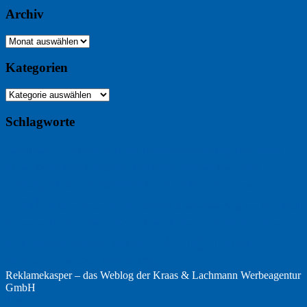
Archiv
Archiv
Kategorien
Kategorien
Schlagworte
Buchtipp
Buch
Buchbesprechung
B2B
Bouvier des Flandres
Foto
England
Facebook
Design
Ecussols
Erika Jantzen
Burgund
Film
Fotografie
Freitagsfoto
Garten
Gedicht
Fußball
Google
Haiku
Hölderlin
Jack Ridl
Hund
Herbst
Industriewerbung
Issa
Humor
Lyrik
Kunst
Lesen
Literatur
Kommunikation
Meer
Klimawandel
Natur
Tübingen
Postkarte
Rezension
Rilke
Ukraine
Text
Politik
Werbung
Weihnachten
Werbefilm
Reklamekasper – das Weblog der
Kraas & Lachmann Werbeagentur
GmbH
Top