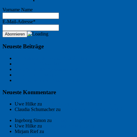
Vorname Name
E-Mail-Adresse*
Neueste Beiträge
Der Name an der Wand: André Chaix
Freitagsfoto: Wasserläufer
Freitagsfoto: Morgendämmerung
Freitagsfoto: Pétanque
Ein Gespräch über Autos – mit der KI
Neueste Kommentare
Uwe Hilke
zu
Der Name an der Wand: André Chaix
Claudia Schumacher
zu
Der Name an der Wand: André
Chaix
Ingeborg Simon
zu
Freitagsfoto: Meer
Uwe Hilke
zu
Freiheit statt Abhängigkeit
Mirjam Rief
zu
Großmeister der kleinen Form: Peter Bichsel