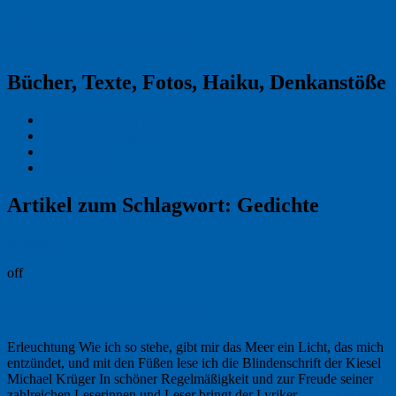
Reklamekasper
Bücher, Texte, Fotos, Haiku, Denkanstöße
Kraas & Lachmann
Kommentarrichtlinien
Impressum
Datenschutz
Artikel zum Schlagwort:
Gedichte
Permalink
off
Erleuchtung am Meer
Erleuchtung Wie ich so stehe, gibt mir das Meer ein Licht, das mich
entzündet, und mit den Füßen lese ich die Blindenschrift der Kiesel
Michael Krüger In schöner Regelmäßigkeit und zur Freude seiner
zahlreichen Leserinnen und Leser bringt der Lyriker, …
Weiterlesen