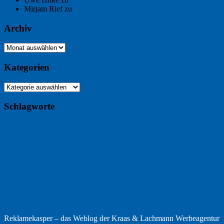
Mirjam Rief
zu
Großmeister der kleinen Form: Peter Bichsel
Archiv
Archiv
Kategorien
Kategorien
Schlagworte
Buchtipp
Buch
Buchbesprechung
B2B
Bouvier des Flandres
Foto
England
Facebook
Design
Ecussols
Erika Jantzen
Burgund
Film
Fotografie
Freitagsfoto
Garten
Gedicht
Fußball
Google
Haiku
Hölderlin
Jack Ridl
Hund
Herbst
Industriewerbung
Issa
Humor
Lyrik
Kunst
Lesen
Literatur
Kommunikation
Meer
Klimawandel
Natur
Tübingen
Postkarte
Rezension
Rilke
Ukraine
Text
Politik
Werbung
Weihnachten
Werbefilm
Reklamekasper – das Weblog der
Kraas & Lachmann Werbeagentur