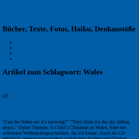
Reklamekasper
Bücher, Texte, Fotos, Haiku, Denkanstöße
Kraas & Lachmann
Kommentarrichtlinien
Impressum
Datenschutz
Artikel zum Schlagwort:
Wales
Permalink
off
Weihnachten in Wales
“Can the fishes see it’s snowing?” “They think it’s the sky falling
down.” Dylan Thomas: A Child’s Christmas in Wales. Eine der
schönsten Weihnachtsgeschichten, die ich kenne. Auch als CD
erhältlich, gelesen vom großen walisischen Dichter und Trinker