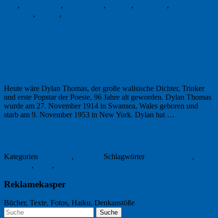
frills
,
Old England
,
Photography
,
Remain
,
retrophoto
,
United
Kingdom
,
vintage
,
Wales
Permalink
1
Happy Birthday Dylan Thomas!
Heute wäre Dylan Thomas, der große walisische Dichter, Trinker
und erste Popstar der Poesie, 96 Jahre alt geworden. Dylan Thomas
wurde am 27. November 1914 in Swansea, Wales geboren und
starb am 9. November 1953 in New York. Dylan hat …
Weiterlesen
→
27. Oktober 2010
Kategorien
Allgemein
,
Literatur
Schlagwörter
Dylan Thomas
,
Gedichte
,
Lyrik
,
Wales
Reklamekasper
Bücher, Texte, Fotos, Haiku, Denkanstöße