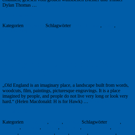
Dylan Thomas …
Weiterlesen
→
19. Dezember 2017
Kategorien
Allgemein
Schlagwörter
Dylan Thomas
,
Wales
,
Weihnachten
Permalink
1
Freitagsfoto: Brexit und die Sehnsucht
nach Old England
„Old England is an imaginary place, a landscape built from words,
woodcuts, film, paintings, picturesque engravings. It is a place
imagined by people, and people do not live very long or look very
hard.“ (Helen Macdonald: H is for Hawk) …
Weiterlesen
→
15. Juli 2016
Kategorien
Freitagsfoto
,
Kultur
,
Literatur
Schlagwörter
Brexit
,
Brexiteer
,
Cornwall
,
England
,
Fotografie
,
H is for Hawk
,
H wie
Habicht
,
Helen Macdonald
,
Leave
,
no filters
,
no photoshop
,
no-