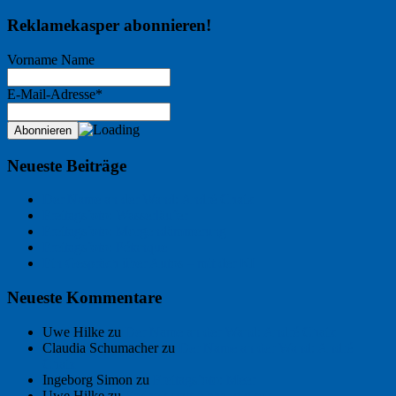
Reklamekasper abonnieren!
Vorname Name
E-Mail-Adresse*
Neueste Beiträge
Der Name an der Wand: André Chaix
Freitagsfoto: Wasserläufer
Freitagsfoto: Morgendämmerung
Freitagsfoto: Pétanque
Ein Gespräch über Autos – mit der KI
Neueste Kommentare
Uwe Hilke
zu
Der Name an der Wand: André Chaix
Claudia Schumacher
zu
Der Name an der Wand: André
Chaix
Ingeborg Simon
zu
Freitagsfoto: Meer
Uwe Hilke
zu
Freiheit statt Abhängigkeit