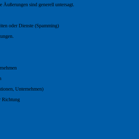
he Äußerungen sind generell untersagt.
iten oder Dienste (Spamming)
tungen.
ernehmen
m
sationen, Unternehmen)
r Richtung