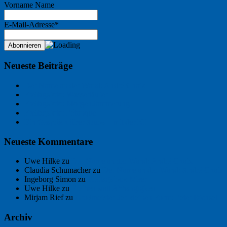
Vorname Name
E-Mail-Adresse*
Neueste Beiträge
Der Name an der Wand: André Chaix
Freitagsfoto: Wasserläufer
Freitagsfoto: Morgendämmerung
Freitagsfoto: Pétanque
Ein Gespräch über Autos – mit der KI
Neueste Kommentare
Uwe Hilke
zu
Der Name an der Wand: André Chaix
Claudia Schumacher
zu
Der Name an der Wand: André Chaix
Ingeborg Simon
zu
Freitagsfoto: Meer
Uwe Hilke
zu
Freiheit statt Abhängigkeit
Mirjam Rief
zu
Großmeister der kleinen Form: Peter Bichsel
Archiv