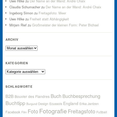
Uwe Hilke
zu
Der Name an der Wand: André Chaix
Claudia Schumacher
zu
Der Name an der Wand: André Chaix
Ingeborg Simon
zu
Freitagsfoto: Meer
Uwe Hilke
zu
Freiheit statt Abhängigkeit
Mirjam Rief
zu
Großmeister der kleinen Form: Peter Bichsel
ARCHIV
Archiv
KATEGORIEN
Kategorien
SCHLAGWORTE
Buch
Buchbesprechung
B2B
Bouvier des Flandres
Buchtipp
England
Design
Ecussols
Erika Jantzen
Burgund
Fotografie
Foto
Freitagsfoto
Facebook
Fußball
Film