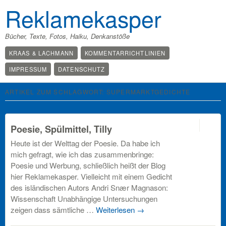
Reklamekasper
Bücher, Texte, Fotos, Haiku, Denkanstöße
KRAAS & LACHMANN
KOMMENTARRICHTLINIEN
IMPRESSUM
DATENSCHUTZ
ARTIKEL ZUM SCHLAGWORT:
SUPERMARKTGEDICHTE
off
Poesie, Spülmittel, Tilly
Heute ist der Welttag der Poesie. Da habe ich
mich gefragt, wie ich das zusammenbringe:
Poesie und Werbung, schließlich heißt der Blog
hier Reklamekasper. Vielleicht mit einem Gedicht
des isländischen Autors Andri Snær Magnason:
Wissenschaft Unabhängige Untersuchungen
zeigen dass sämtliche …
Weiterlesen
→