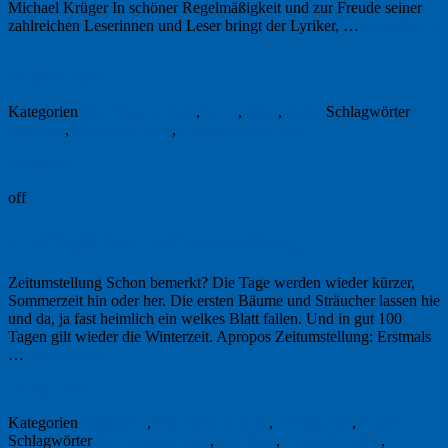
Michael Krüger In schöner Regelmäßigkeit und zur Freude seiner
zahlreichen Leserinnen und Leser bringt der Lyriker, …
Weiterlesen
→
27. März 2026
Kategorien
Buchbesprechung
,
Lyrik
,
Meer
,
Natur
Schlagwörter
Gedichte
,
Michael Krüger
,
Umstellung der Zeit
Permalink
off
Freitagsfoto: Zeitumstellung
Zeitumstellung Schon bemerkt? Die Tage werden wieder kürzer,
Sommerzeit hin oder her. Die ersten Bäume und Sträucher lassen hie
und da, ja fast heimlich ein welkes Blatt fallen. Und in gut 100
Tagen gilt wieder die Winterzeit. Apropos Zeitumstellung: Erstmals
…
Weiterlesen
→
13. Juli 2018
Kategorien
Allgemein
,
Buchbesprechung
,
Freitagsfoto
,
Poesie
Schlagwörter
Buchbesprechung
,
Buchtipp
,
Entschleunigen
,