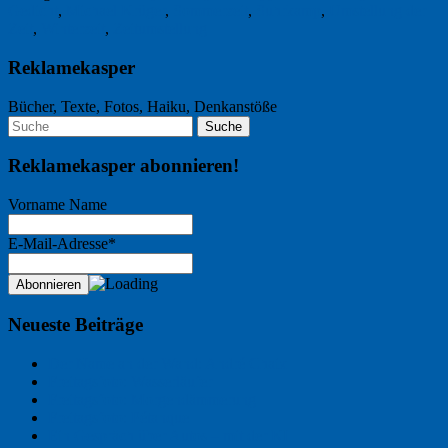
Gedicht
,
Michael Krüger
,
Sommerzeit
,
Suhrkamp
,
Umstellung der
Zeit
,
Winterzeit
,
Zeitumstellung
Reklamekasper
Bücher, Texte, Fotos, Haiku, Denkanstöße
Reklamekasper abonnieren!
Vorname Name
E-Mail-Adresse*
Neueste Beiträge
Der Name an der Wand: André Chaix
Freitagsfoto: Wasserläufer
Freitagsfoto: Morgendämmerung
Freitagsfoto: Pétanque
Ein Gespräch über Autos – mit der KI