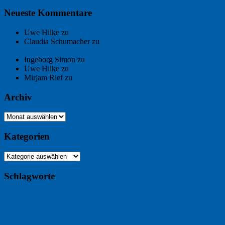
Neueste Kommentare
Uwe Hilke
zu
Der Name an der Wand: André Chaix
Claudia Schumacher
zu
Der Name an der Wand: André
Chaix
Ingeborg Simon
zu
Freitagsfoto: Meer
Uwe Hilke
zu
Freiheit statt Abhängigkeit
Mirjam Rief
zu
Großmeister der kleinen Form: Peter Bichsel
Archiv
Archiv
Kategorien
Kategorien
Schlagworte
Buchtipp
Buch
Buchbesprechung
B2B
Bouvier des Flandres
Foto
England
Facebook
Design
Ecussols
Erika Jantzen
Burgund
Film
Fotografie
Freitagsfoto
Garten
Gedicht
Fußball
Google