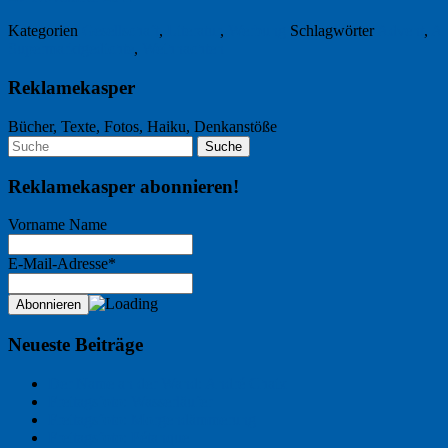
Kategorien
Gesellschaft
,
Literatur
,
Werbung
Schlagwörter
Advent
,
An
Supermarktgedichte
,
Weihnachten
Reklamekasper
Bücher, Texte, Fotos, Haiku, Denkanstöße
Reklamekasper abonnieren!
Vorname Name
E-Mail-Adresse*
Neueste Beiträge
Der Name an der Wand: André Chaix
Freitagsfoto: Wasserläufer
Freitagsfoto: Morgendämmerung
Freitagsfoto: Pétanque