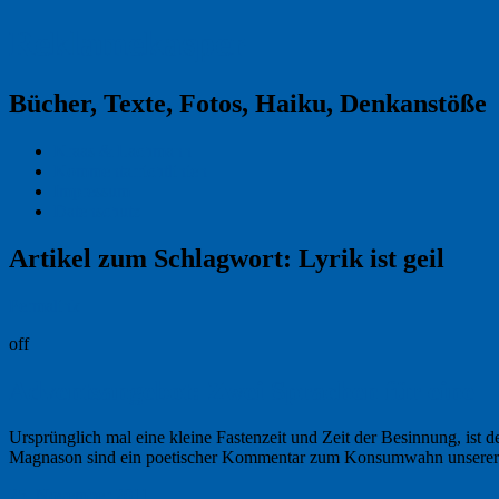
Reklamekasper
Bücher, Texte, Fotos, Haiku, Denkanstöße
Kraas & Lachmann
Kommentarrichtlinien
Impressum
Datenschutz
Artikel zum Schlagwort:
Lyrik ist geil
Permalink
off
Adventsangebot: Zwei Sprachen für eine
Ursprünglich mal eine kleine Fastenzeit und Zeit der Besinnung, is
Magnason sind ein poetischer Kommentar zum Konsumwahn unserer g
25. November 2011