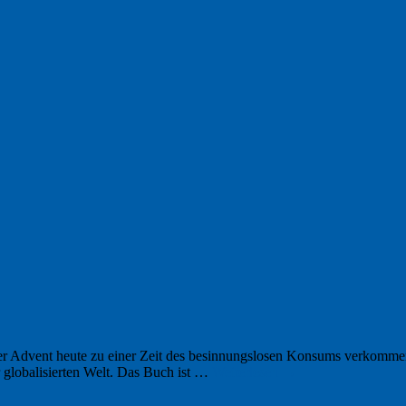
t der Advent heute zu einer Zeit des besinnungslosen Konsums verkomm
lobalisierten Welt. Das Buch ist …
Weiterlesen
→