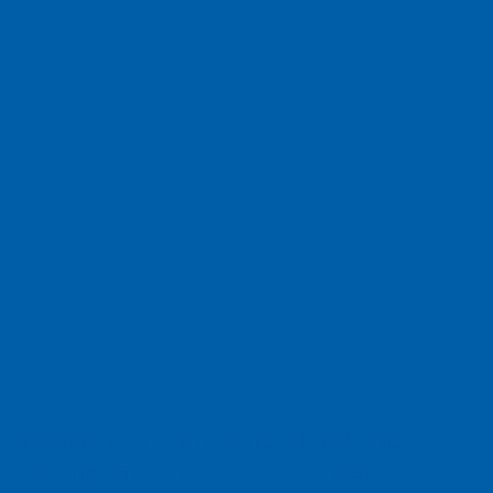
Haiku
Freitagsfoto
Garten
Gedicht
Fußball
Herbst
Humor
Google
Tübingen
Werbung
Weihnachten
Ukraine
xt
Werbefilm