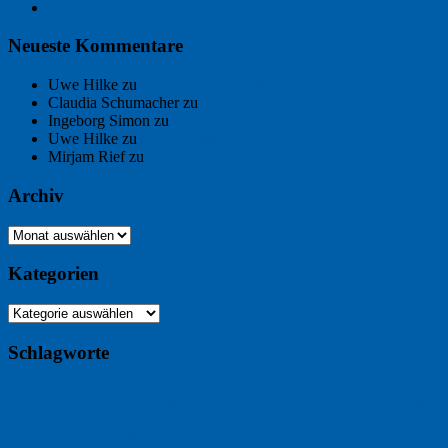
Ein Gespräch über Autos – mit der KI
Neueste Kommentare
Uwe Hilke
zu
Der Name an der Wand: André Chaix
Claudia Schumacher
zu
Der Name an der Wand: André Chaix
Ingeborg Simon
zu
Freitagsfoto: Meer
Uwe Hilke
zu
Freiheit statt Abhängigkeit
Mirjam Rief
zu
Großmeister der kleinen Form: Peter Bichsel
Archiv
Archiv
Kategorien
Kategorien
Schlagworte
Buchtipp
Buch
Buchbesprechung
B2B
Bouvier des Flandres
Burgu
Hölderlin
Jack Ridl
Hund
Kommunikatio
Industriewerbung
Issa
Klimawandel