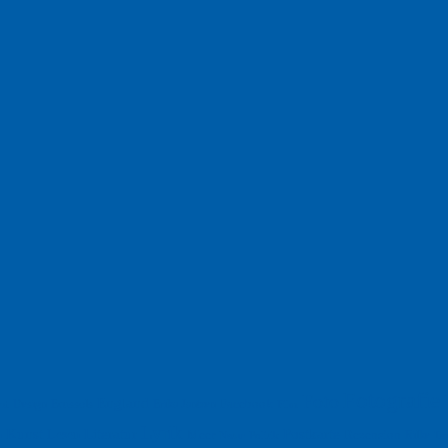
Fotografie
Foto
England
Facebook
Design
Ecussols
Erika Jantzen
nd
Film
Lyrik
Kunst
Lesen
Literatur
Postkarte
n
Meer
Rezension
Rilke
Natur
Te
Politik