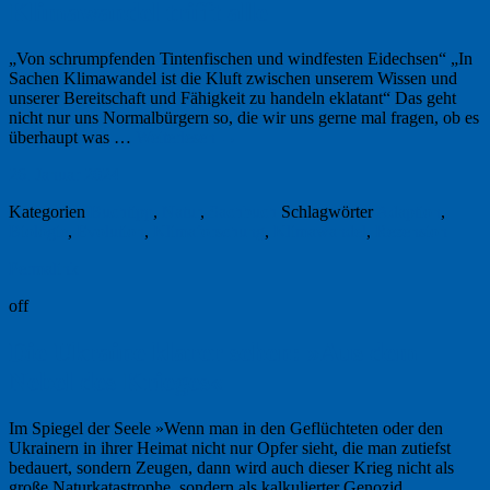
Klimawandel trifft alle
„Von schrumpfenden Tintenfischen und windfesten Eidechsen“ „In
Sachen Klimawandel ist die Kluft zwischen unserem Wissen und
unserer Bereitschaft und Fähigkeit zu handeln eklatant“ Das geht
nicht nur uns Normalbürgern so, die wir uns gerne mal fragen, ob es
überhaupt was …
Weiterlesen
→
26. Januar 2024
Kategorien
Buchtipp
,
Natur
,
Sachbuch
Schlagwörter
Adaption
,
Biologie
,
Evolution
,
Klimaforschung
,
Klimawandel
,
Rezension
Permalink
off
Die Ukraine klarer sehen: »Aus dem
Nebel des Krieges«
Im Spiegel der Seele »Wenn man in den Geflüchteten oder den
Ukrainern in ihrer Heimat nicht nur Opfer sieht, die man zutiefst
bedauert, sondern Zeugen, dann wird auch dieser Krieg nicht als
große Naturkatastrophe, sondern als kalkulierter Genozid