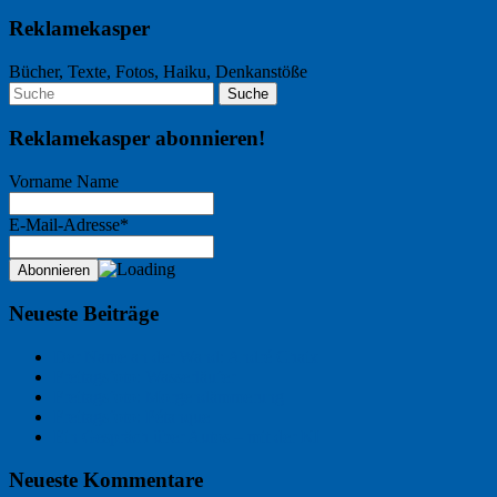
Reklamekasper
Bücher, Texte, Fotos, Haiku, Denkanstöße
Reklamekasper abonnieren!
Vorname Name
E-Mail-Adresse*
Neueste Beiträge
Der Name an der Wand: André Chaix
Freitagsfoto: Wasserläufer
Freitagsfoto: Morgendämmerung
Freitagsfoto: Pétanque
Ein Gespräch über Autos – mit der KI
Neueste Kommentare