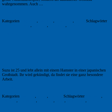
wahrgenommen. Auch …
Weiterlesen
→
1. September 2023
Kategorien
Allgemein
,
Buchtipp
,
Geschichte
,
Politik
Schlagwörter
Buchbesprechung
,
Buchtipp
,
Rezension
,
Ukraine
Permalink
3
»Oben Erde, unten Himmel« – ein
außergewöhnlicher Roman
Suzu ist 25 und lebt allein mit einem Hamster in einer japanischen
Großstadt. Ihr wird gekündigt, da findet sie eine ganz besondere
Arbeit.
Weiterlesen
→
25. August 2023
Kategorien
Buchtipp
,
Kultur
,
Literatur
Schlagwörter
Alleinsein
,
Buchtipp
,
Einsamkeit
,
Großstadt
,
Japan
,
letzte Dinge
,
Rezension
Permalink