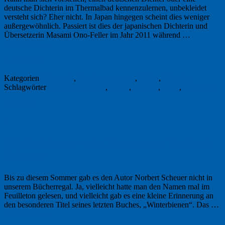
deutsche Dichterin im Thermalbad kennenzulernen, unbekleidet
versteht sich? Eher nicht. In Japan hingegen scheint dies weniger
außergewöhnlich. Passiert ist dies der japanischen Dichterin und
Übersetzerin Masami Ono-Feller im Jahr 2011 während …
Weiterlesen
→
6. Mai 2022
Kategorien
Allgemein
,
Buchbesprechung
,
Haiku
,
Literatur
Schlagwörter
Buchbesprechung
,
Haiku
,
Hanami
,
Lyrik
,
Rezension
Permalink
2
Winterbienen – ein Roman von Norbert
Scheuer
Bis zu diesem Sommer gab es den Autor Norbert Scheuer nicht in
unserem Bücherregal. Ja, vielleicht hatte man den Namen mal im
Feuilleton gelesen, und vielleicht gab es eine kleine Erinnerung an
den besonderen Titel seines letzten Buches, „Winterbienen“. Das …
Weiterlesen
→