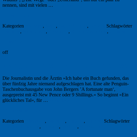
nennen, sind mit vielen …
Weiterlesen
→
12. Juni 2026
Kategorien
Buchtipp
,
Natur
,
Nature Writing
,
Umwelt
Schlagwörter
Buchtipp
,
Naturschutz
,
Rezension
,
Robert Macfarlane
,
Umwelt
Permalink
off
»Ein glückliches Tal« – Glückliche Leser
Die Journalistin und die Ärztin »Ich habe ein Buch gefunden, das
über fünfzig Jahre niemand aufgeschlagen hat. Eine alte Penguin-
Taschenbuchausgabe von John Bergers ’A fortunate man‘,
ausgepreist mit 45 New Pence oder 9 Shillings.« So beginnt »Ein
glückliches Tal«, für …
Weiterlesen
→
13. Dezember 2024
Kategorien
Allgemein
,
Buchtipp
,
England
,
Literatur
Schlagwörter
Ein glückliches Tal
,
Hausarzt
,
Medizin
,
Rezension
Permalink