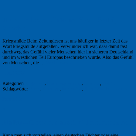
1
Ukraine lesen: „Internat“ von Serhij
Zhadan
Kriegsmüde Beim Zeitunglesen ist uns häufiger in letzter Zeit das
Wort kriegsmüde aufgefallen. Verwunderlich war, dass damit fast
durchweg das Gefühl vieler Menschen hier im sicheren Deutschland
und im westlichen Teil Europas beschrieben wurde. Also das Gefühl
von Menschen, die …
Weiterlesen
→
1. Juli 2022
Kategorien
Allgemein
,
Buchbesprechung
,
Literatur
,
Politik
Schlagwörter
Buch
,
Buchtipp
,
Rezension
,
Serhij Zhadan
,
Ukraine
Permalink
4
Haiku – Gedichte aus fünf Jahrhunderten
Kann man sich vorstellen, einen deutschen Dichter oder eine