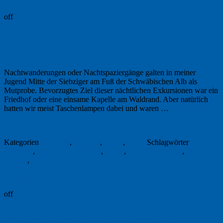
off
„Wandern bei Nacht“ – John Lewis-
Stempel
Nachtwanderungen oder Nachtspaziergänge galten in meiner
Jugend Mitte der Siebziger am Fuß der Schwäbischen Alb als
Mutprobe. Bevorzugtes Ziel dieser nächtlichen Exkursionen war ein
Friedhof oder eine einsame Kapelle am Waldrand. Aber natürlich
hatten wir meist Taschenlampen dabei und waren …
Weiterlesen
→
15. März 2024
Kategorien
Buchtipp
,
England
,
Lesen
,
Natur
Schlagwörter
Buchtipp
,
John Lewis-Stempel
,
Nacht
,
Nachtwanderung
,
Nature
Writing
,
Rezension
Permalink
off
Anpassen, auswandern, aussterben: