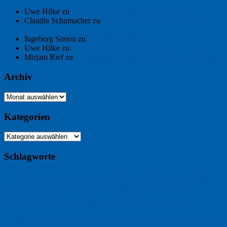
Uwe Hilke
zu
Der Name an der Wand: André Chaix
Claudia Schumacher
zu
Der Name an der Wand: André
Chaix
Ingeborg Simon
zu
Freitagsfoto: Meer
Uwe Hilke
zu
Freiheit statt Abhängigkeit
Mirjam Rief
zu
Großmeister der kleinen Form: Peter Bichsel
Archiv
Archiv
Kategorien
Kategorien
Schlagworte
Buchtipp
Buch
Buchbesprechung
B2B
Bouvier des Flandres
Foto
England
Facebook
Design
Ecussols
Erika Jantzen
Burgund
Film
Fotografie
Freitagsfoto
Garten
Gedicht
Fußball
Google
Haiku
Hölderlin
Jack Ridl
Hund
Herbst
Industriewerbung
Issa
Humor