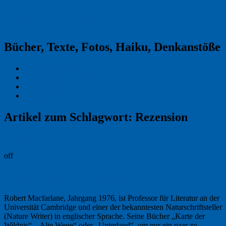
Reklamekasper
Bücher, Texte, Fotos, Haiku, Denkanstöße
Kraas & Lachmann
Kommentarrichtlinien
Impressum
Datenschutz
Artikel zum Schlagwort:
Rezension
Permalink
off
Sind Flüsse Lebewesen?
Robert Macfarlane, Jahrgang 1976, ist Professor für Literatur an der
Universität Cambridge und einer der bekanntesten Naturschriftsteller
(Nature Writer) in englischer Sprache. Seine Bücher „Karte der
Wildnis“, „Alte Wege“ oder „Unterland“, um nur ein paar zu