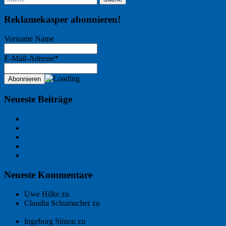
Reklamekasper abonnieren!
Vorname Name
E-Mail-Adresse*
Neueste Beiträge
Der Name an der Wand: André Chaix
Freitagsfoto: Wasserläufer
Freitagsfoto: Morgendämmerung
Freitagsfoto: Pétanque
Ein Gespräch über Autos – mit der KI
Neueste Kommentare
Uwe Hilke
zu
Der Name an der Wand: André Chaix
Claudia Schumacher
zu
Der Name an der Wand: André
Chaix
Ingeborg Simon
zu
Freitagsfoto: Meer