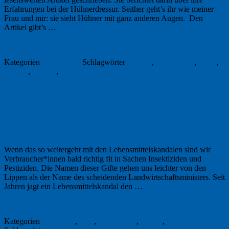
Erfahrungen bei der Hühnerdressur. Seither geht’s ihr wie meiner
Frau und mir: sie sieht Hühner mit ganz anderen Augen. Den
Artikel gibt’s …
Weiterlesen
→
22. Februar 2019
Kategorien
Freitagsfoto
Schlagwörter
Bovans
,
Freitagsfoto
,
Huhn
,
Hühner
,
Marans
,
Reis
Permalink
1
Freitagsfoto: Freiland statt Fipronil
Wenn das so weitergeht mit den Lebensmittelskandalen sind wir
Verbraucher*innen bald richtig fit in Sachen Insektiziden und
Pestiziden. Die Namen dieser Gifte gehen uns leichter von den
Lippen als der Name des scheidenden Landwirtschaftsministers. Seit
Jahren jagt ein Lebensmittelskandal den …
Weiterlesen
→
16. Oktober 2017
Kategorien
Allgemein
,
Foto
,
Freitagsfoto
,
Garten
,
Natur