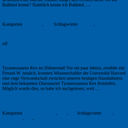
Ballistol kenne? Natürlich kenne ich Ballistol, …
Weiterlesen
→
26. März 2021
Kategorien
Allgemein
,
Foto
Schlagwörter
Ballistol
,
Huhn
Permalink
off
Freitagsfoto: Tyrannosaurus Rex
Tyrannosaurus Rex im Hühnerstall Vor ein paar Jahren, erzählte mir
Freund W. neulich, konnten Wissenschaftler der Universität Harvard
eine enge Verwandschaft zwischen unseren heutigen Haushühnern
und dem bekannten Dinosaurier Tyrannosaurus Rex feststellen.
Möglich wurde dies, so habe ich nachgelesen, weil …
Weiterlesen
→
1. November 2019
Kategorien
Buchbesprechung
,
Foto
,
Tier
Schlagwörter
Huhn
,
Hühnerstall
,
Tier
,
Tyrannosaurus
Permalink