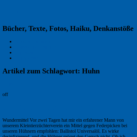
Reklamekasper
Bücher, Texte, Fotos, Haiku, Denkanstöße
Kraas & Lachmann
Kommentarrichtlinien
Impressum
Datenschutz
Artikel zum Schlagwort:
Huhn
Permalink
off
Schmieren und salben: Ballistol
Wundermittel Vor zwei Tagen hat mir ein erfahrener Mann von
unserem Kleintierzüchterverein ein Mittel gegen Federpicken bei
unseren Hühnern empfohlen: Ballistol Universalöl. Es wirke
desinfizierend, und die Hühner möget den Geruch nicht. Ob ich