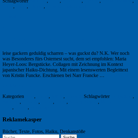
Schlagwörter
Burgund
,
Cock
,
Federvieh
,
Fipronil
,
Freilandhaltung
,
Hahn
,
Huhn
,
Hühner
,
Lebensmittelskandal
Permalink
2
Freitagsfoto: gackern und scharren
leise gackern geduldig scharren – was guckst du? N.K. Wer noch
was Besonderes fürs Osternest sucht, dem sei empfohlen: Maria
Heyer-Loos: Bergstücke. Collagen mit Zeichnung im Kontext
japanischer Haiku-Dichtung. Mit einem lesenswerten Begleittext
von Kristin Funcke. Erschienen bei Narr Francke …
Weiterlesen
→
24. März 2016
Kategorien
Foto
,
Haiku
,
Kultur
,
Literatur
Schlagwörter
Bergstücke
,
Burgund
,
Ecusolls
,
Haiku
,
Huhn
,
Kristin Funcke
,
Maria-Heyer
Loos
,
Ostern
,
Whats app
Reklamekasper
Bücher, Texte, Fotos, Haiku, Denkanstöße