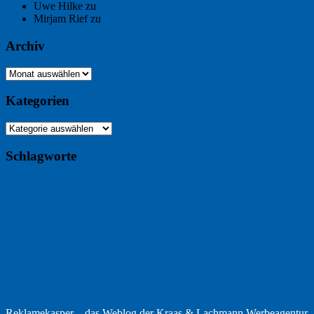
Uwe Hilke
zu
Freiheit statt Abhängigkeit
Mirjam Rief
zu
Großmeister der kleinen Form: Peter Bichsel
Archiv
Archiv
Kategorien
Kategorien
Schlagworte
Buchtipp
Buch
Buchbesprechung
B2B
Bouvier des Flandres
Foto
England
Facebook
Design
Ecussols
Erika Jantzen
Burgund
Film
Fotografie
Freitagsfoto
Garten
Gedicht
Fußball
Google
Haiku
Hölderlin
Jack Ridl
Hund
Herbst
Industriewerbung
Issa
Humor
Lyrik
Kunst
Lesen
Literatur
Kommunikation
Meer
Klimawandel
Natur
Tübingen
Postkarte
Rezension
Rilke
Ukraine
Text
Politik
Werbung
Weihnachten
Werbefilm
Reklamekasper – das Weblog der
Kraas & Lachmann Werbeagentur