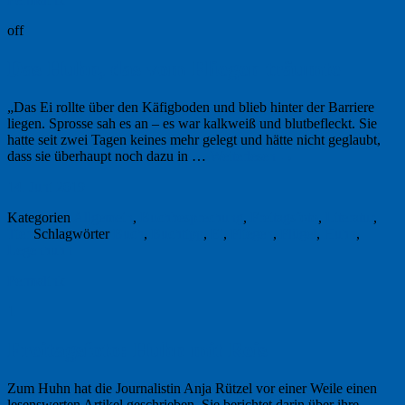
off
Das Huhn, das vom Fliegen träumte
„Das Ei rollte über den Käfigboden und blieb hinter der Barriere
liegen. Sprosse sah es an – es war kalkweiß und blutbefleckt. Sie
hatte seit zwei Tagen keines mehr gelegt und hätte nicht geglaubt,
dass sie überhaupt noch dazu in …
Weiterlesen
→
14. Juni 2019
Kategorien
Allgemein
,
Buchbesprechung
,
Freitagsfoto
,
Literatur
,
Tier
Schlagwörter
Buch
,
Buchtipp
,
Ei
,
Fliegen
,
Flügel
,
Huhn
,
Legenhuhn
Permalink
1
Freitagsfoto: Huhn mit Reis
Zum Huhn hat die Journalistin Anja Rützel vor einer Weile einen
lesenswerten Artikel geschrieben. Sie berichtet darin über ihre