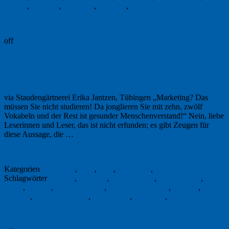
Neckar
,
Tollhaus
,
Tübingen
,
Weh uns
,
Weltpolitik
Permalink
off
Werbung mit viel Liebe und gesundem
Menschenverstand
via Staudengärtnerei Erika Jantzen, Tübingen „Marketing? Das
müssen Sie nicht studieren! Da jonglieren Sie mit zehn, zwölf
Vokabeln und der Rest ist gesunder Menschenverstand!“ Nein, liebe
Leserinnen und Leser, das ist nicht erfunden; es gibt Zeugen für
diese Aussage, die …
Weiterlesen
→
1. März 2016
Kategorien
Allgemein
,
B2C
,
Foto
,
Menschen
,
Werbung
Schlagwörter
Blumen
,
Clematis
,
Erika Jantzen
,
Gärtnerinnen
,
Kraas
,
Kräuter
,
Marktingblabla
,
Menschenverstand
,
Produkt
,
Stauden
,
Staudengärtnerei
,
Storytelling
,
Tübingen
,
Werbung
Permalink