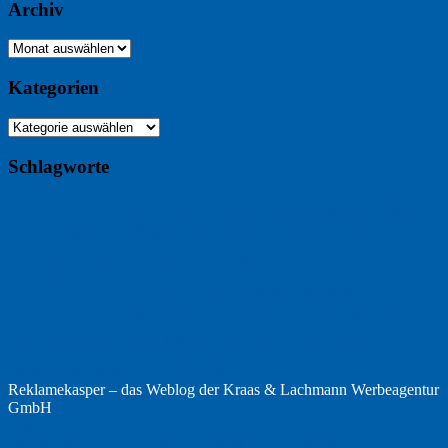
Archiv
Archiv
Kategorien
Kategorien
Schlagworte
Buchtipp
Buch
Buchbesprechung
B2B
Bouvier des Flandres
Foto
England
Facebook
Design
Ecussols
Erika Jantzen
Burgund
Film
Fotografie
Freitagsfoto
Garten
Gedicht
Fußball
Google
Haiku
Hölderlin
Jack Ridl
Hund
Herbst
Industriewerbung
Issa
Humor
Lyrik
Kunst
Lesen
Literatur
Kommunikation
Meer
Klimawandel
Natur
Tübingen
Postkarte
Rezension
Rilke
Ukraine
Text
Politik
Werbung
Weihnachten
Werbefilm
Reklamekasper – das Weblog der
Kraas & Lachmann Werbeagentur
GmbH
Top
WordPress Cookie Hinweis von Real Cookie Banner