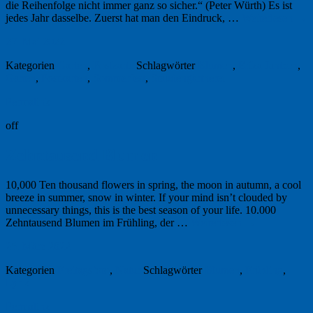
die Reihenfolge nicht immer ganz so sicher.“ (Peter Würth) Es ist
jedes Jahr dasselbe. Zuerst hat man den Eindruck, …
Weiterlesen
→
27. Mai 2022
Kategorien
Garten
,
Postkarte
Schlagwörter
Blumen
,
Erika Jantzen
,
Garten
,
Postkarten
,
Sommerfest
,
Staudengärtnerei
Permalink
off
Zehntausend Blumen
10,000 Ten thousand flowers in spring, the moon in autumn, a cool
breeze in summer, snow in winter. If your mind isn’t clouded by
unnecessary things, this is the best season of your life. 10.000
Zehntausend Blumen im Frühling, der …
Weiterlesen
→
25. März 2022
Kategorien
Freitagsfoto
,
Natur
Schlagwörter
Blumen
,
Frühling
,
Lyrik
Permalink