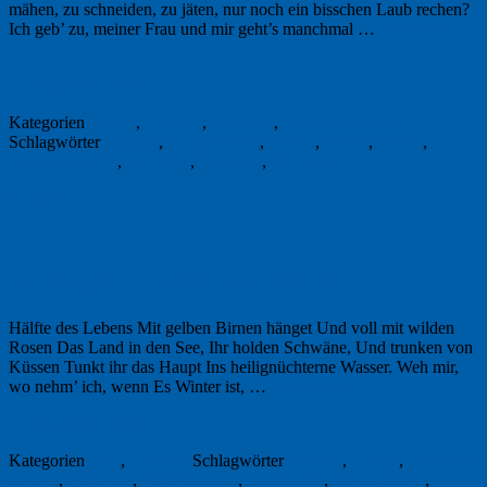
mähen, zu schneiden, zu jäten, nur noch ein bisschen Laub rechen?
Ich geb’ zu, meiner Frau und mir geht’s manchmal …
Weiterlesen
→
19. September 2019
Kategorien
Garten
,
Literatur
,
Postkarte
,
Schöne Postkarten
Schlagwörter
Blumen
,
Erika Jantzen
,
Garten
,
Gräser
,
Herbst
,
Herbstfest 2019
,
Jack Ridl
,
Postkarte
,
Tübingen
Permalink
1
Freitagsfoto: Weh uns, Hölderlin
Hälfte des Lebens Mit gelben Birnen hänget Und voll mit wilden
Rosen Das Land in den See, Ihr holden Schwäne, Und trunken von
Küssen Tunkt ihr das Haupt Ins heilignüchterne Wasser. Weh mir,
wo nehm’ ich, wenn Es Winter ist, …
Weiterlesen
→
30. Dezember 2016
Kategorien
Foto
,
Literatur
Schlagwörter
Blumen
,
Collias
,
Hälfte des
Lebens
,
Hölderlin
,
Hölderlinturm
,
Languedoc
,
Mohnblumen
,