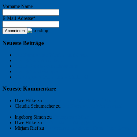
Vorname Name
E-Mail-Adresse*
Neueste Beiträge
Der Name an der Wand: André Chaix
Freitagsfoto: Wasserläufer
Freitagsfoto: Morgendämmerung
Freitagsfoto: Pétanque
Ein Gespräch über Autos – mit der KI
Neueste Kommentare
Uwe Hilke
zu
Der Name an der Wand: André Chaix
Claudia Schumacher
zu
Der Name an der Wand: André
Chaix
Ingeborg Simon
zu
Freitagsfoto: Meer
Uwe Hilke
zu
Freiheit statt Abhängigkeit
Mirjam Rief
zu
Großmeister der kleinen Form: Peter Bichsel