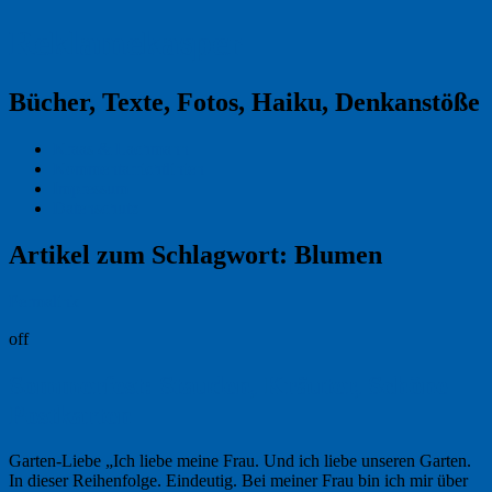
Reklamekasper
Bücher, Texte, Fotos, Haiku, Denkanstöße
Kraas & Lachmann
Kommentarrichtlinien
Impressum
Datenschutz
Artikel zum Schlagwort:
Blumen
Permalink
off
Sommerfest: Stauden, Kräuter, Schöne
Postkarten
Garten-Liebe „Ich liebe meine Frau. Und ich liebe unseren Garten.
In dieser Reihenfolge. Eindeutig. Bei meiner Frau bin ich mir über