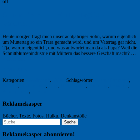
off
So ein Trara um Muttertag! Und um
Vatertag?
Heute morgen fragt mich unser achtjähriger Sohn, warum eigentlich
um Muttertag so ein Trara gemacht wird, und um Vatertag gar nicht.
Tja, warum eigentlich, und was antwortet man da als Papa? Weil die
Schnitt­blumenindustrie mit Müttern das bessere Geschäft macht? …
Weiterlesen
→
7. Mai 2013
Kategorien
Gesellschaft
,
Kultur
Schlagwörter
Alastair Fothergill
,
Blumen
,
Bollerwagen
,
Film
,
Jane Goodall
,
Muttertag
,
Primaten
,
Schimpansen
,
Vatertag
Reklamekasper
Bücher, Texte, Fotos, Haiku, Denkanstöße
Reklamekasper abonnieren!