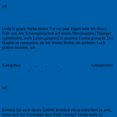
off
Freitagsfoto: Ein unwissendes Kraut
Gedicht gegen Weltschmerz Vor ein paar Tagen habe ich dieses
Foto von den Schneeglöckchen auf einem Dreckhaufen (Tübinger
Lehmboden, auch Letten genannt) in unserem Garten gemacht. Der
Haufen ist entstanden, als wir letzten Herbst ein größeres Loch
graben mussten, um …
Weiterlesen
→
26. Februar 2021
Kategorien
Literatur
,
Lyrik
,
Natur
,
Schöne Postkarten
Schlagwörter
Blumen
,
Garten
,
Monet
,
Postkarte
,
Rilke
Permalink
off
Einladung: Herbstfest bei Erika Jantzen
Kennen Sie auch dieses Gefühl, heimlich etwas erleichtert zu sein,
wenn sich das Gartenjahr dem Ende zuneigt? Nichts mehr zu