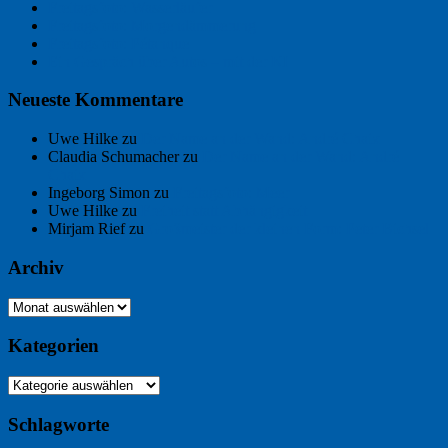
Freitagsfoto: Wasserläufer
Freitagsfoto: Morgendämmerung
Freitagsfoto: Pétanque
Ein Gespräch über Autos – mit der KI
Neueste Kommentare
Uwe Hilke
zu
Der Name an der Wand: André Chaix
Claudia Schumacher
zu
Der Name an der Wand: André
Chaix
Ingeborg Simon
zu
Freitagsfoto: Meer
Uwe Hilke
zu
Freiheit statt Abhängigkeit
Mirjam Rief
zu
Großmeister der kleinen Form: Peter Bichsel
Archiv
Archiv
Kategorien
Kategorien
Schlagworte