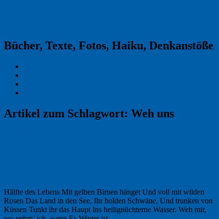
Reklamekasper
Bücher, Texte, Fotos, Haiku, Denkanstöße
Kraas & Lachmann
Kommentarrichtlinien
Impressum
Datenschutz
Artikel zum Schlagwort:
Weh uns
Permalink
1
Freitagsfoto: Weh uns, Hölderlin
Hälfte des Lebens Mit gelben Birnen hänget Und voll mit wilden
Rosen Das Land in den See, Ihr holden Schwäne, Und trunken von
Küssen Tunkt ihr das Haupt Ins heilignüchterne Wasser. Weh mir,
wo nehm’ ich, wenn Es Winter ist, …
Weiterlesen
→