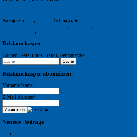
30. Dezember 2016
Kategorien
Foto
,
Literatur
Schlagwörter
Blumen
,
Collias
,
Hälfte des
Lebens
,
Hölderlin
,
Hölderlinturm
,
Languedoc
,
Mohnblumen
,
Neckar
,
Tollhaus
,
Tübingen
,
Weh uns
,
Weltpolitik
Reklamekasper
Bücher, Texte, Fotos, Haiku, Denkanstöße
Reklamekasper abonnieren!
Vorname Name
E-Mail-Adresse*
Neueste Beiträge
Der Name an der Wand: André Chaix