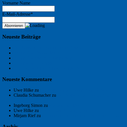
Vorname Name
E-Mail-Adresse*
Neueste Beiträge
Der Name an der Wand: André Chaix
Freitagsfoto: Wasserläufer
Freitagsfoto: Morgendämmerung
Freitagsfoto: Pétanque
Ein Gespräch über Autos – mit der KI
Neueste Kommentare
Uwe Hilke
zu
Der Name an der Wand: André Chaix
Claudia Schumacher
zu
Der Name an der Wand: André
Chaix
Ingeborg Simon
zu
Freitagsfoto: Meer
Uwe Hilke
zu
Freiheit statt Abhängigkeit
Mirjam Rief
zu
Großmeister der kleinen Form: Peter Bichsel
Archiv