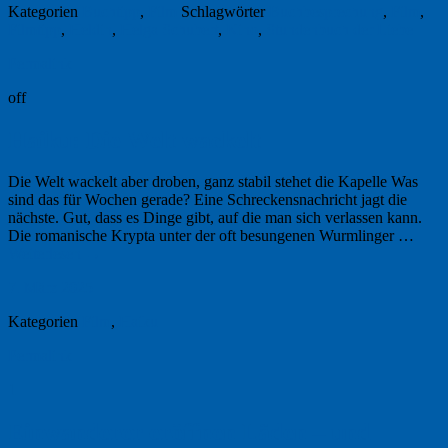
Kategorien
Buchtipp
,
Film
Schlagwörter
Buchbesprechung
,
Film
,
Filmtipp
,
Heldin
,
Helga Schubert
,
Kino
,
Stundenbuch der Liebe
Permalink
off
Haiku: Die Welt wackelt
Die Welt wackelt aber droben, ganz stabil stehet die Kapelle Was
sind das für Wochen gerade? Eine Schreckensnachricht jagt die
nächste. Gut, dass es Dinge gibt, auf die man sich verlassen kann.
Die romanische Krypta unter der oft besungenen Wurmlinger …
Weiterlesen
→
7. März 2025
Kategorien
Film
,
Haiku
Permalink
1
Einwanderer eröffnen Läden – und