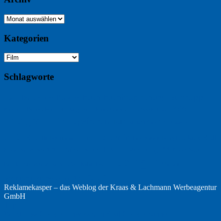
Archiv
Kategorien
Kategorien
Schlagworte
Buchtipp
Buch
Buchbesprechung
B2B
Bouvier des Flandres
Foto
England
Facebook
Design
Ecussols
Erika Jantzen
Burgund
Film
Fotografie
Freitagsfoto
Garten
Gedicht
Fußball
Google
Haiku
Hölderlin
Jack Ridl
Hund
Herbst
Industriewerbung
Issa
Humor
Lyrik
Kunst
Lesen
Literatur
Kommunikation
Meer
Klimawandel
Natur
Tübingen
Postkarte
Rezension
Rilke
Ukraine
Text
Politik
Werbung
Weihnachten
Werbefilm
Reklamekasper – das Weblog der
Kraas & Lachmann Werbeagentur
GmbH
Top
WordPress Cookie Hinweis von Real Cookie Banner