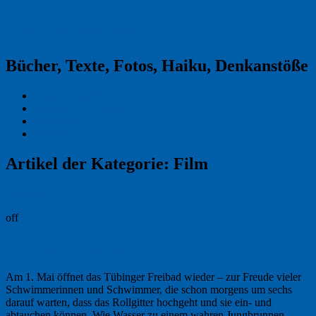
Reklamekasper
Bücher, Texte, Fotos, Haiku, Denkanstöße
Kraas & Lachmann
Kommentarrichtlinien
Impressum
Datenschutz
Artikel der Kategorie:
Film
Permalink
off
Oh, Girls can surf
Am 1. Mai öffnet das Tübinger Freibad wieder – zur Freude vieler
Schwimmerinnen und Schwimmer, die schon morgens um sechs
darauf warten, dass das Rollgitter hochgeht und sie ein- und
abtauchen können. Wie Wasser zu einem wahren Jungbrunnen