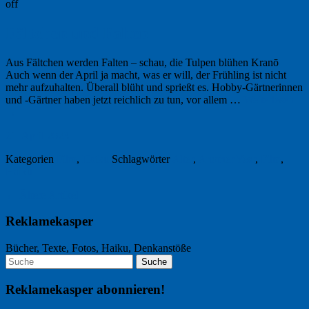
off
Fältchen und Falten
Aus Fältchen werden Falten – schau, die Tulpen blühen Kranō
Auch wenn der April ja macht, was er will, der Frühling ist nicht
mehr aufzuhalten. Überall blüht und sprießt es. Hobby-Gärtnerinnen
und -Gärtner haben jetzt reichlich zu tun, vor allem …
Weiterlesen
→
21. April 2023
Kategorien
Film
,
Haiku
Schlagwörter
Alter
,
Another Year
,
Film
,
Haiku
←
Ältere Artikel
Reklamekasper
Bücher, Texte, Fotos, Haiku, Denkanstöße
Reklamekasper abonnieren!