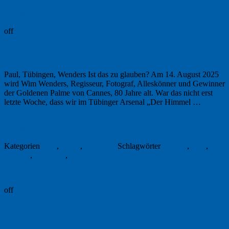
Permalink
off
Arsenal, Tübingen, Wenders
Paul, Tübingen, Wenders Ist das zu glauben? Am 14. August 2025
wird Wim Wenders, Regisseur, Fotograf, Alleskönner und Gewinner
der Goldenen Palme von Cannes, 80 Jahre alt. War das nicht erst
letzte Woche, dass wir im Tübinger Arsenal „Der Himmel …
Weiterlesen
→
8. August 2025
Kategorien
Film
,
Kunst
,
Tübingen
Schlagwörter
Arsenal
,
Film
,
Salgado
,
Tübingen
,
Wenders
Permalink
off
Wim Wenders zum 8. Mai 1945