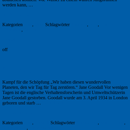
werden kann, …
Weiterlesen
→
30. April 2026
Kategorien
Film
,
Meer
Schlagwörter
Australia
,
Film
,
Granny
Grommets
,
Surfen
Permalink
off
Jane Goodall und die Liebe zur
Schöpfung
Kampf für die Schöpfung „Wir haben diesen wundervollen
Planeten, den wir Tag für Tag zerstören.“ Jane Goodall Vor wenigen
Tagen ist die englische Verhaltensforscherin und Umweltschützerin
Jane Goodall gestorben. Goodall wurde am 3. April 1934 in London
geboren und starb …
Weiterlesen
→
10. Oktober 2025
Kategorien
Film
,
Umwelt
Schlagwörter
Artenschutz
,
Jane Goodall
,
Schimpansen
,
Umweltschutz