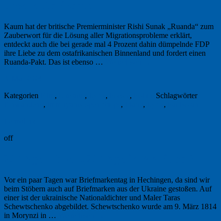
unsere Horizonte
Kaum hat der britische Premierminister Rishi Sunak „Ruanda“ zum
Zauberwort für die Lösung aller Migrationsprobleme erklärt,
entdeckt auch die bei gerade mal 4 Prozent dahin dümpelnde FDP
ihre Liebe zu dem ostafrikanischen Binnenland und fordert einen
Ruanda-Pakt. Das ist ebenso …
Weiterlesen
→
3. Mai 2024
Kategorien
Film
,
Literatur
,
Lyrik
,
Poesie
,
Politik
Schlagwörter
Einwanderer
,
Immigrants open Shops
,
Irland
,
Lyrik
,
Pat Boran
Permalink
off
20 Tage Hölle: „20 Tage in Mariupol“
Vor ein paar Tagen war Briefmarkentag in Hechingen, da sind wir
beim Stöbern auch auf Briefmarken aus der Ukraine gestoßen. Auf
einer ist der ukrainische Nationaldichter und Maler Taras
Schewtschenko abgebildet. Schewtschenko wurde am 9. März 1814
in Morynzi in …
Weiterlesen
→