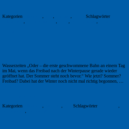
19. April 2024
Kategorien
Allgemein
,
Film
,
Literatur
,
Politik
Schlagwörter
20 Tage
in Mariupol
,
Dokumentarfilm
,
Krieg
,
Serhij Zhadan
,
Ukraine
Permalink
1
Schwimmen, Freibad, Sehnsucht
Wasserzeiten „Oder – die erste geschwommene Bahn an einem Tag
im Mai, wenn das Freibad nach der Winterpause gerade wieder
geöffnet hat. Der Sommer steht noch bevor.“ Wie jetzt? Sommer?
Freibad? Dabei hat der Winter noch nicht mal richtig begonnen, …
Weiterlesen
→
15. Dezember 2023
Kategorien
Allgemein
,
Buchtipp
,
Film
Schlagwörter
Hechingen
,
Schwimmen
,
Swimming Through
Permalink