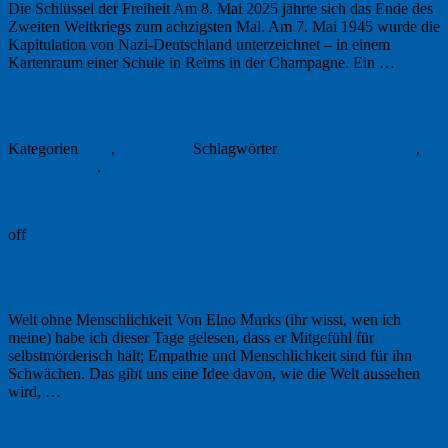
Die Schlüssel der Freiheit Am 8. Mai 2025 jährte sich das Ende des
Zweiten Weltkriegs zum achzigsten Mal. Am 7. Mai 1945 wurde die
Kapitulation von Nazi-Deutschland unterzeichnet – in einem
Kartenraum einer Schule in Reims in der Champagne. Ein …
Weiterlesen
→
16. Mai 2025
Kategorien
Film
,
Geschichte
Schlagwörter
Schlüssel der Freiheit
,
Wim Wenders
,
Zweiter Weltkrieg
Permalink
off
Wir alle brauchen Erbarmen
Welt ohne Menschlichkeit Von Elno Murks (ihr wisst, wen ich
meine) habe ich dieser Tage gelesen, dass er Mitgefühl für
selbstmörderisch hält; Empathie und Menschlichkeit sind für ihn
Schwächen. Das gibt uns eine Idee davon, wie die Welt aussehen
wird, …
Weiterlesen
→
28. März 2025