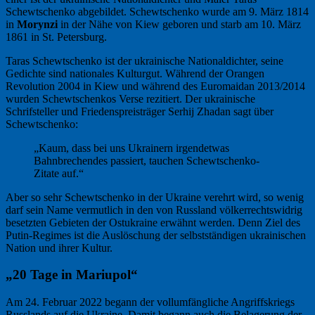
Schewtschenko abgebildet. Schewtschenko wurde am 9. März 1814
in
Morynzi
in der Nähe von Kiew geboren und starb am 10. März
1861 in St. Petersburg.
Taras Schewtschenko ist der ukrainische Nationaldichter, seine
Gedichte sind nationales Kulturgut. Während der Orangen
Revolution 2004 in Kiew und während des Euromaidan 2013/2014
wurden Schewtschenkos Verse rezitiert. Der ukrainische
Schrifsteller und Friedenspreisträger Serhij Zhadan sagt über
Schewtschenko:
„Kaum, dass bei uns Ukrainern irgendetwas
Bahnbrechendes passiert, tauchen Schewtschenko-
Zitate auf.“
Aber so sehr Schewtschenko in der Ukraine verehrt wird, so wenig
darf sein Name vermutlich in den von Russland völkerrechtswidrig
besetzten Gebieten der Ostukraine erwähnt werden. Denn Ziel des
Putin-Regimes ist die Auslöschung der selbstständigen ukrainischen
Nation und ihrer Kultur.
„20 Tage in Mariupol“
Am 24. Februar 2022 begann der vollumfängliche Angriffskriegs
Russlands auf die Ukraine. Damit begann auch die Belagerung der