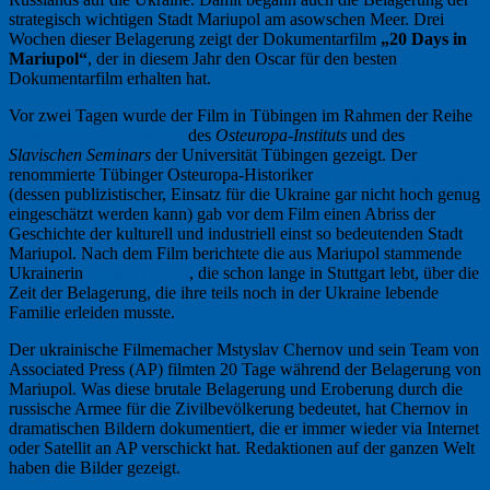
strategisch wichtigen Stadt Mariupol am asowschen Meer. Drei
Wochen dieser Belagerung zeigt der Dokumentarfilm
„20 Days in
Mariupol“
, der in diesem Jahr den Oscar für den besten
Dokumentarfilm erhalten hat.
Vor zwei Tagen wurde der Film in Tübingen im Rahmen der Reihe
„Brennpunkt Ukraine“
des
Osteuropa-Instituts
und des
Slavischen Seminars
der Universität Tübingen gezeigt. Der
renommierte Tübinger Osteuropa-Historiker
Prof. Dr. Klaus Gestwa
(dessen publizistischer, Einsatz für die Ukraine gar nicht hoch genug
eingeschätzt werden kann) gab vor dem Film einen Abriss der
Geschichte der kulturell und industriell einst so bedeutenden Stadt
Mariupol. Nach dem Film berichtete die aus Mariupol stammende
Ukrainerin
Afina Albrecht
, die schon lange in Stuttgart lebt, über die
Zeit der Belagerung, die ihre teils noch in der Ukraine lebende
Familie erleiden musste.
Der ukrainische Filmemacher Mstyslav Chernov und sein Team von
Associated Press (AP) filmten 20 Tage während der Belagerung von
Mariupol. Was diese brutale Belagerung und Eroberung durch die
russische Armee für die Zivilbevölkerung bedeutet, hat Chernov in
dramatischen Bildern dokumentiert, die er immer wieder via Internet
oder Satellit an AP verschickt hat. Redaktionen auf der ganzen Welt
haben die Bilder gezeigt.