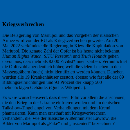
Kriegsverbrechen
Die Belagerung von Mariupol und das Vorgehen der russischen
Armee wird von der EU als Kriegsverbrechen gewertet. Am 20.
Mai 2022 verkündete die Regierung in Kiew die Kapitulation von
Mariupol. Die genaue Zahl der Opfer ist bis heute nicht bekannt.
Human Rights Watch
,
SITU Research
und
Truth Hounds
gehen
davon aus, dass mehr als 8.000 Zivilist*innen starben. Vermutlich ist
die Opferzahl aber deutlich höher, weil die vielen Leichen in den
Massengräbern (noch) nicht identifiziert werden können. Daneben
wurden alle 19 Krankenhäuser zerstört, ebenso wie fast alle der 89
Bildungsreinrichtungen und 93 Prozent der knapp 500
mehrstöckigen Gebäude. (Quelle: Wikipedia).
Es wäre wünschenswert, dass diesen Film vor allem die anschauen,
die den Krieg in der Ukraine einfrieren wollen und im deutschen
Talkshow-Tingeltangel von Verhandlungen mit dem Kreml
phantasieren. Kann man ernsthaft mit Kriegsverbrechern
verhandeln, die, wie der russische Außenminister Lawrow, die
Bilder von Mariupol als „Fake“ und „inszeniert“ bezeichnen?