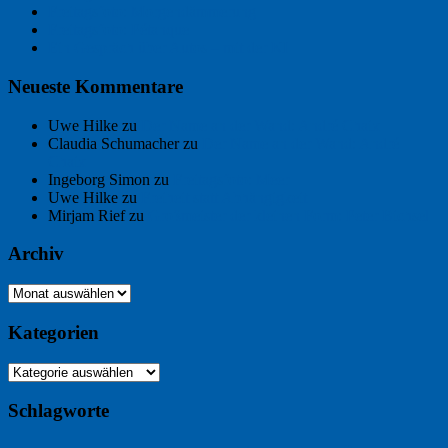
Freitagsfoto: Morgendämmerung
Freitagsfoto: Pétanque
Ein Gespräch über Autos – mit der KI
Neueste Kommentare
Uwe Hilke
zu
Der Name an der Wand: André Chaix
Claudia Schumacher
zu
Der Name an der Wand: André
Chaix
Ingeborg Simon
zu
Freitagsfoto: Meer
Uwe Hilke
zu
Freiheit statt Abhängigkeit
Mirjam Rief
zu
Großmeister der kleinen Form: Peter Bichsel
Archiv
Archiv
Kategorien
Kategorien
Schlagworte