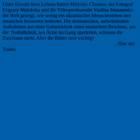
Unter Einsatz ihres Lebens haben Mstyslav Chernov, der Fotograf
Evgeniy Maloletka und die Videoproduzentin Vasilisa Stepanenko
der Welt gezeigt, wie wenig ein ukrainisches Menschenleben den
russischen Invasoren bedeutet. Die dramatischen, aufwühlenden
Aufnahmen aus einer Geburtsklinik unter russischem Beschuss, aus
der Notfallklinik, wo Ärzte im Gang operierten, schonen die
Zuschauer nicht. Aber die Bilder sind wichtig!
Den ganzen Film
kann man noch bis 19. Mai in der ARD-Mediathek sehen
. Hier der
Trailer.