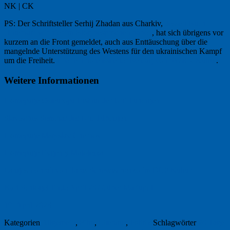
NK | CK
PS: Der Schriftsteller Serhij Zhadan aus Charkiv,
dessen Buch
„Internat“ wir hier im Blog besprochen haben
, hat sich übrigens vor
kurzem an die Front gemeldet, auch aus Enttäuschung über die
mangelnde Unterstützung des Westens für den ukrainischen Kampf
um die Freiheit.
Hier ein hörenswerter Beitrag von SWR 2 Kultur
.
Weitere Informationen
Homepage Osteuropa-Institut der Uni Tübingen
Slavisches Seminar der Uni Tübingen
Homepage Mstyslav Chernov
Homepage Evgeniy Maloletka
Langes Portrait von Taras
Schewtschenko
im DLF Kultur
Karl Schlögel Ende April 2022 über Mariupol
19. April 2024
Kategorien
Allgemein
,
Film
,
Literatur
,
Politik
Schlagwörter
20 Tage