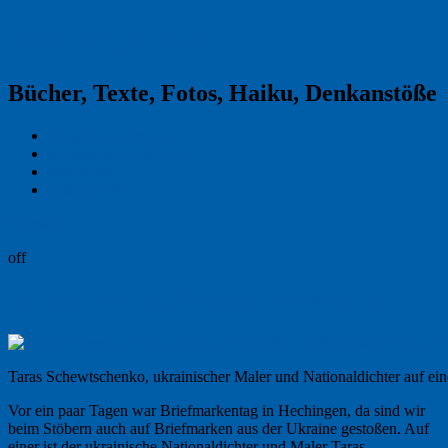
Reklamekasper
Bücher, Texte, Fotos, Haiku, Denkanstöße
Kraas & Lachmann
Kommentarrichtlinien
Impressum
Datenschutz
Permalink
off
20 Tage Hölle: „20 Tage in Mariupol“
Taras Schewtschenko, ukrainischer Maler und Nationaldichter auf ei
Vor ein paar Tagen war Briefmarkentag in Hechingen, da sind wir
beim Stöbern auch auf Briefmarken aus der Ukraine gestoßen. Auf
einer ist der ukrainische Nationaldichter und Maler
Taras