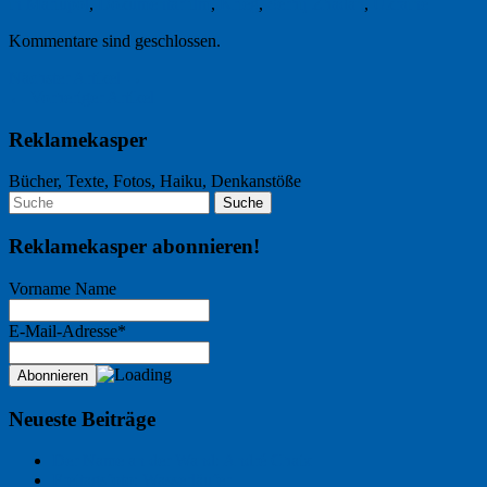
in Mariupol
,
Dokumentarfilm
,
Krieg
,
Serhij Zhadan
,
Ukraine
Kommentare sind geschlossen.
Nächster Artikel →
← Vorheriger Artikel
Reklamekasper
Bücher, Texte, Fotos, Haiku, Denkanstöße
Reklamekasper abonnieren!
Vorname Name
E-Mail-Adresse*
Neueste Beiträge
Der Name an der Wand: André Chaix
Freitagsfoto: Wasserläufer