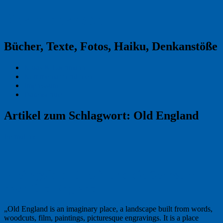
Reklamekasper
Bücher, Texte, Fotos, Haiku, Denkanstöße
Kraas & Lachmann
Kommentarrichtlinien
Impressum
Datenschutz
Artikel zum Schlagwort:
Old England
Permalink
1
Freitagsfoto: Brexit und die Sehnsucht
nach Old England
„Old England is an imaginary place, a landscape built from words,
woodcuts, film, paintings, picturesque engravings. It is a place