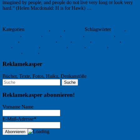
imagined by people, and people do not live very long or look very
hard.“ (Helen Macdonald: H is for Hawk) …
Weiterlesen
→
15. Juli 2016
Kategorien
Freitagsfoto
,
Kultur
,
Literatur
Schlagwörter
Brexit
,
Brexiteer
,
Cornwall
,
England
,
Fotografie
,
H is for Hawk
,
H wie
Habicht
,
Helen Macdonald
,
Leave
,
no filters
,
no photoshop
,
no-
frills
,
Old England
,
Photography
,
Remain
,
retrophoto
,
United
Kingdom
,
vintage
,
Wales
Reklamekasper
Bücher, Texte, Fotos, Haiku, Denkanstöße
Reklamekasper abonnieren!
Vorname Name
E-Mail-Adresse*