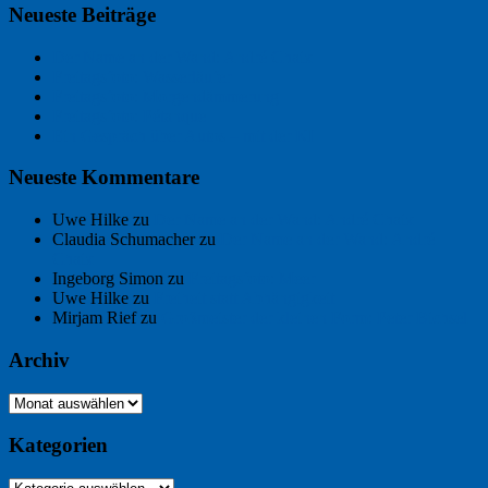
Neueste Beiträge
Der Name an der Wand: André Chaix
Freitagsfoto: Wasserläufer
Freitagsfoto: Morgendämmerung
Freitagsfoto: Pétanque
Ein Gespräch über Autos – mit der KI
Neueste Kommentare
Uwe Hilke
zu
Der Name an der Wand: André Chaix
Claudia Schumacher
zu
Der Name an der Wand: André
Chaix
Ingeborg Simon
zu
Freitagsfoto: Meer
Uwe Hilke
zu
Freiheit statt Abhängigkeit
Mirjam Rief
zu
Großmeister der kleinen Form: Peter Bichsel
Archiv
Archiv
Kategorien
Kategorien