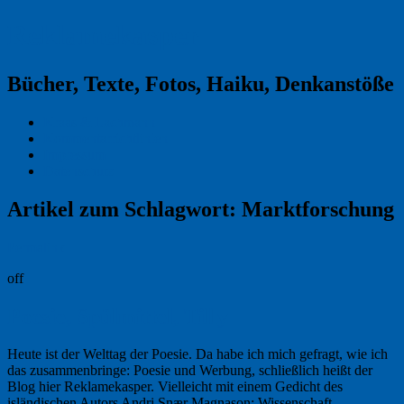
Reklamekasper
Bücher, Texte, Fotos, Haiku, Denkanstöße
Kraas & Lachmann
Kommentarrichtlinien
Impressum
Datenschutz
Artikel zum Schlagwort:
Marktforschung
Permalink
off
Poesie, Spülmittel, Tilly
Heute ist der Welttag der Poesie. Da habe ich mich gefragt, wie ich
das zusammenbringe: Poesie und Werbung, schließlich heißt der
Blog hier Reklamekasper. Vielleicht mit einem Gedicht des
isländischen Autors Andri Snær Magnason: Wissenschaft