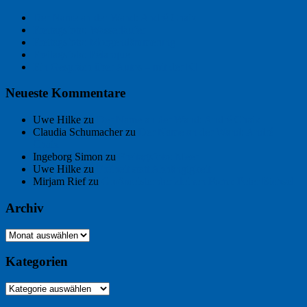
Der Name an der Wand: André Chaix
Freitagsfoto: Wasserläufer
Freitagsfoto: Morgendämmerung
Freitagsfoto: Pétanque
Ein Gespräch über Autos – mit der KI
Neueste Kommentare
Uwe Hilke
zu
Der Name an der Wand: André Chaix
Claudia Schumacher
zu
Der Name an der Wand: André
Chaix
Ingeborg Simon
zu
Freitagsfoto: Meer
Uwe Hilke
zu
Freiheit statt Abhängigkeit
Mirjam Rief
zu
Großmeister der kleinen Form: Peter Bichsel
Archiv
Archiv
Kategorien
Kategorien