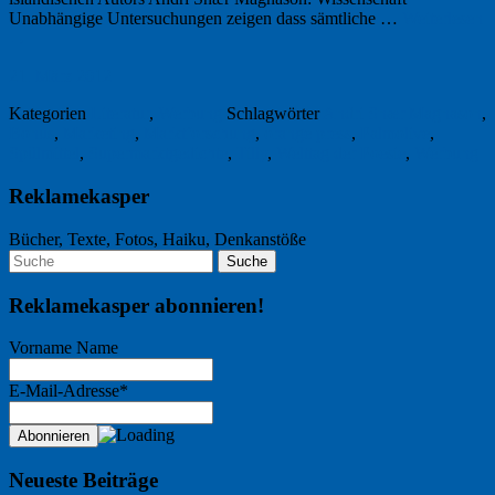
Unabhängige Untersuchungen zeigen dass sämtliche …
Weiterlesen
→
21. März 2012
Kategorien
Literatur
,
Werbung
Schlagwörter
Andri Snær Magnason
,
Bonus
,
Marketing
,
Marktforschung
,
orange press
,
Palmolive
,
Spülmittel
,
Supermarktgedichte
,
Tilly
,
Welttag der Poesie
,
Werbung
Reklamekasper
Bücher, Texte, Fotos, Haiku, Denkanstöße
Reklamekasper abonnieren!
Vorname Name
E-Mail-Adresse*
Neueste Beiträge