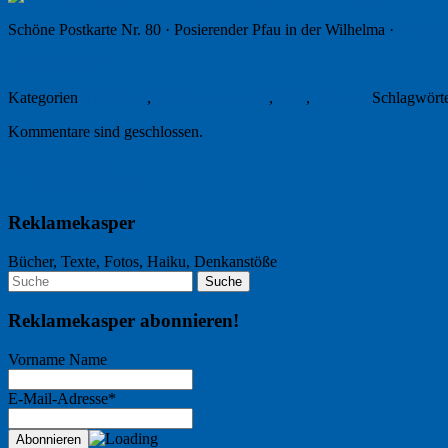
Schöne Postkarte Nr. 80 · Posierender Pfau in der Wilhelma ·
© www.
5. Februar 2021
Kategorien
Allgemein
,
Buchbesprechung
,
Foto
,
Literatur
Schlagwört
Kommentare sind geschlossen.
Nächster Artikel →
← Vorheriger Artikel
Reklamekasper
Bücher, Texte, Fotos, Haiku, Denkanstöße
Reklamekasper abonnieren!
Vorname Name
E-Mail-Adresse*