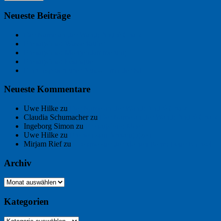
Neueste Beiträge
Der Name an der Wand: André Chaix
Freitagsfoto: Wasserläufer
Freitagsfoto: Morgendämmerung
Freitagsfoto: Pétanque
Ein Gespräch über Autos – mit der KI
Neueste Kommentare
Uwe Hilke
zu
Der Name an der Wand: André Chaix
Claudia Schumacher
zu
Der Name an der Wand: André Chaix
Ingeborg Simon
zu
Freitagsfoto: Meer
Uwe Hilke
zu
Freiheit statt Abhängigkeit
Mirjam Rief
zu
Großmeister der kleinen Form: Peter Bichsel
Archiv
Archiv
Kategorien
Kategorien