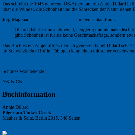
Das schreibt die 1945 geborene US-Amerikanierin Annie Dillard in i
über die Wunder, die Schönheit und die Schrecken der Natur, denen Di
Jörg Magenau
schreibt in seiner Kritik
im Deutschlandfunk:
Dillards Blick ist unsentimental, neugierig und niemals kitsc
gibt. Schönheit ist für sie keine Geschmacksfrage, sondern etwas
Das Buch ist ein Augenöffner, den ich genossen habe! Dillard schärft 
im Schwärzlocher Hof in Tübingen kann einen mit seiner verschwend
Schönes Wochenende!
NK & CK
Buchinformation
Annie Dillard
Pilger am Tinker Creek
Matthes & Seitz, Berlin 2015, 348 Seiten
ISBN: 978-3-95757-334-6