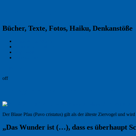
Reklamekasper
Bücher, Texte, Fotos, Haiku, Denkanstöße
Kraas & Lachmann
Kommentarrichtlinien
Impressum
Datenschutz
Permalink
off
Freitagsfoto: Das Wunder der Schönheit
Der Blaue Pfau (Pavo cristatus) gilt als der älteste Ziervogel und wir
„Das Wunder ist (…), dass es überhaupt Sc