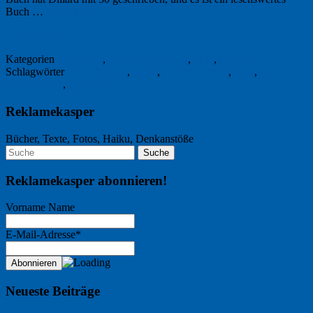
Buch …
Weiterlesen
→
5. Februar 2021
Kategorien
Allgemein
,
Buchbesprechung
,
Foto
,
Literatur
Schlagwörter
Annie Dillard
,
Natur
,
Nature Writing
,
Pfau
,
Schwärzloch
,
Tübingen
Reklamekasper
Bücher, Texte, Fotos, Haiku, Denkanstöße
Reklamekasper abonnieren!
Vorname Name
E-Mail-Adresse*
Neueste Beiträge