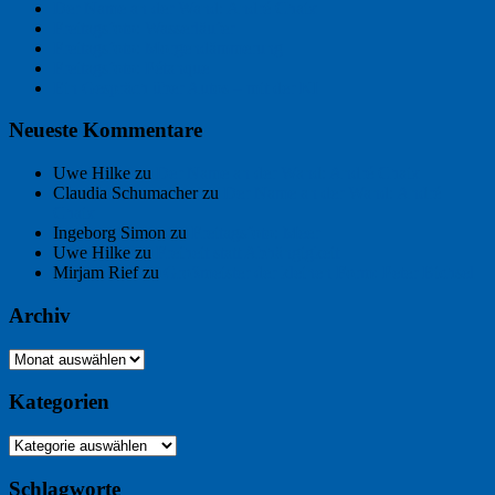
Der Name an der Wand: André Chaix
Freitagsfoto: Wasserläufer
Freitagsfoto: Morgendämmerung
Freitagsfoto: Pétanque
Ein Gespräch über Autos – mit der KI
Neueste Kommentare
Uwe Hilke
zu
Der Name an der Wand: André Chaix
Claudia Schumacher
zu
Der Name an der Wand: André
Chaix
Ingeborg Simon
zu
Freitagsfoto: Meer
Uwe Hilke
zu
Freiheit statt Abhängigkeit
Mirjam Rief
zu
Großmeister der kleinen Form: Peter Bichsel
Archiv
Archiv
Kategorien
Kategorien
Schlagworte