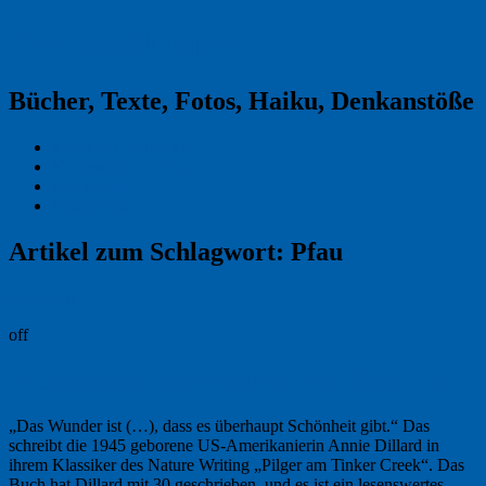
Reklamekasper
Bücher, Texte, Fotos, Haiku, Denkanstöße
Kraas & Lachmann
Kommentarrichtlinien
Impressum
Datenschutz
Artikel zum Schlagwort:
Pfau
Permalink
off
Freitagsfoto: Das Wunder der Schönheit
„Das Wunder ist (…), dass es überhaupt Schönheit gibt.“ Das
schreibt die 1945 geborene US-Amerikanierin Annie Dillard in
ihrem Klassiker des Nature Writing „Pilger am Tinker Creek“. Das
Buch hat Dillard mit 30 geschrieben, und es ist ein lesenswertes