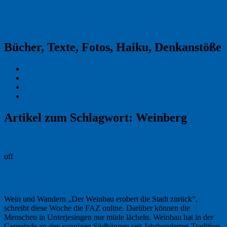
Reklamekasper
Bücher, Texte, Fotos, Haiku, Denkanstöße
Kraas & Lachmann
Kommentarrichtlinien
Impressum
Datenschutz
Artikel zum Schlagwort:
Weinberg
Permalink
off
Mehr als nur B 28: Unterjesingen
Wein und Wandern „Der Weinbau erobert die Stadt zurück“,
schreibt diese Woche die FAZ online. Darüber können die
Menschen in Unterjesingen nur müde lächeln. Weinbau hat in der
Gemeinde an den sonnigen Südhängen seit Jahrhunderten Tradition.