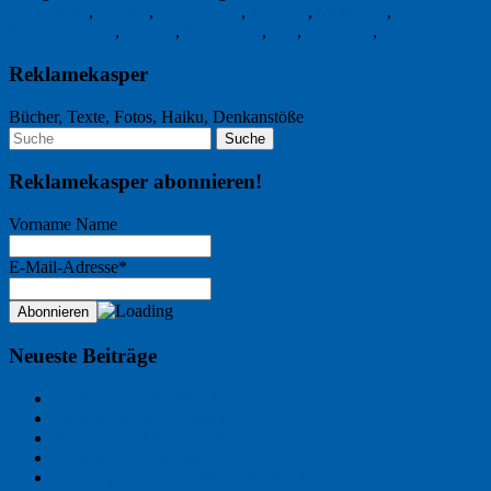
Gorschlüter
,
Hérault
,
Les Aliberts
,
Minerve
,
Minervois
,
Naturfotografie
,
Panther
,
Schönbuch
,
Tier
,
Tübingen
,
Weinberg
Reklamekasper
Bücher, Texte, Fotos, Haiku, Denkanstöße
Reklamekasper abonnieren!
Vorname Name
E-Mail-Adresse*
Neueste Beiträge
Der Name an der Wand: André Chaix
Freitagsfoto: Wasserläufer
Freitagsfoto: Morgendämmerung
Freitagsfoto: Pétanque
Ein Gespräch über Autos – mit der KI