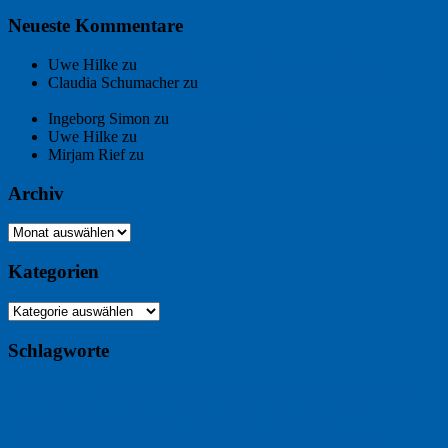
Neueste Kommentare
Uwe Hilke
zu
Der Name an der Wand: André Chaix
Claudia Schumacher
zu
Der Name an der Wand: André
Chaix
Ingeborg Simon
zu
Freitagsfoto: Meer
Uwe Hilke
zu
Freiheit statt Abhängigkeit
Mirjam Rief
zu
Großmeister der kleinen Form: Peter Bichsel
Archiv
Archiv
Kategorien
Kategorien
Schlagworte
Buchtipp
Buch
Buchbesprechung
B2B
Bouvier des Flandres
Foto
England
Facebook
Design
Ecussols
Erika Jantzen
Burgund
Film
Fotografie
Freitagsfoto
Garten
Gedicht
Fußball
Google