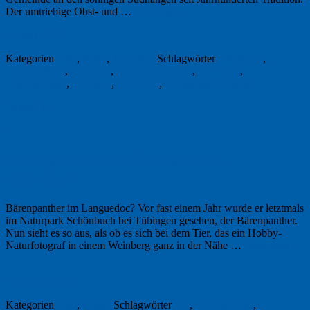
Der umtriebige Obst- und …
Weiterlesen
→
27. Juni 2018
Kategorien
Foto
,
Natur
,
Tübingen
Schlagwörter
Fotografie
,
Hohenzollern
,
Postkarte
,
Schwäbische Alb
,
Tübingen
,
Unterjesingen
,
Wandern
,
Weinberg
,
Wurmlinger Kapelle
Permalink
2
Bärenpanther in Südfrankreich
gesichtet?
Bärenpanther im Languedoc? Vor fast einem Jahr wurde er letztmals
im Naturpark Schönbuch bei Tübingen gesehen, der Bärenpanther.
Nun sieht es so aus, als ob es sich bei dem Tier, das ein Hobby-
Naturfotograf in einem Weinberg ganz in der Nähe …
Weiterlesen
→
3. Oktober 2014
Kategorien
Foto
,
Kultur
Schlagwörter
Bär
,
Bärenpanther
,