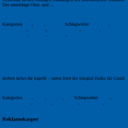
Der umtriebige Obst- und …
Weiterlesen
→
27. Juni 2018
Kategorien
Foto
,
Natur
,
Tübingen
Schlagwörter
Fotografie
,
Hohenzollern
,
Postkarte
,
Schwäbische Alb
,
Tübingen
,
Unterjesingen
,
Wandern
,
Weinberg
,
Wurmlinger Kapelle
Permalink
1
Droben
droben stehet die kapelle – unten friert der fotograf Haiku für Gundi
6. Februar 2015
Kategorien
Foto
,
Haiku
,
Literatur
,
Text
Schlagwörter
Haiku
,
Ludwig Uhland
,
Tübingen
,
Unterjesingen
,
Wurmlingen
,
Wurmlinger Kapelle
Reklamekasper