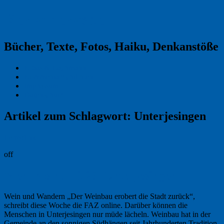
Reklamekasper
Bücher, Texte, Fotos, Haiku, Denkanstöße
Kraas & Lachmann
Kommentarrichtlinien
Impressum
Datenschutz
Artikel zum Schlagwort:
Unterjesingen
Permalink
off
Mehr als nur B 28: Unterjesingen
Wein und Wandern „Der Weinbau erobert die Stadt zurück“,
schreibt diese Woche die FAZ online. Darüber können die
Menschen in Unterjesingen nur müde lächeln. Weinbau hat in der
Gemeinde an den sonnigen Südhängen seit Jahrhunderten Tradition.