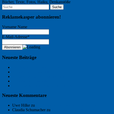
Bücher, Texte, Fotos, Haiku, Denkanstöße
Reklamekasper abonnieren!
Vorname Name
E-Mail-Adresse*
Neueste Beiträge
Der Name an der Wand: André Chaix
Freitagsfoto: Wasserläufer
Freitagsfoto: Morgendämmerung
Freitagsfoto: Pétanque
Ein Gespräch über Autos – mit der KI
Neueste Kommentare
Uwe Hilke
zu
Der Name an der Wand: André Chaix
Claudia Schumacher
zu
Der Name an der Wand: André