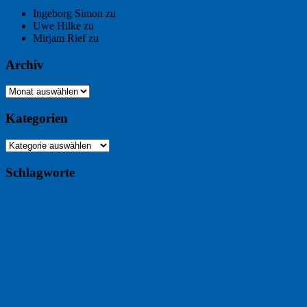
Chaix
Ingeborg Simon
zu
Freitagsfoto: Meer
Uwe Hilke
zu
Freiheit statt Abhängigkeit
Mirjam Rief
zu
Großmeister der kleinen Form: Peter Bichsel
Archiv
Archiv
Kategorien
Kategorien
Schlagworte
Buchtipp
Buch
Buchbesprechung
B2B
Bouvier des Flandres
Foto
England
Facebook
Design
Ecussols
Erika Jantzen
Burgund
Film
Fotografie
Freitagsfoto
Garten
Gedicht
Fußball
Google
Haiku
Hölderlin
Jack Ridl
Hund
Herbst
Industriewerbung
Issa
Humor
Lyrik
Kunst
Lesen
Literatur
Kommunikation
Meer
Klimawandel
Natur
Tübingen
Postkarte
Rezension
Rilke
Ukraine
Text
Politik