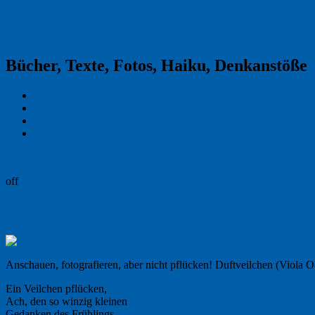
Reklamekasper
Bücher, Texte, Fotos, Haiku, Denkanstöße
Kraas & Lachmann
Kommentarrichtlinien
Impressum
Datenschutz
Permalink
off
Freitagsfoto: Veilchen
Anschauen, fotografieren, aber nicht pflücken! Duftveilchen (Viola O
Ein Veilchen pflücken,
Ach, den so winzig kleinen
Gedanken des Frühlings