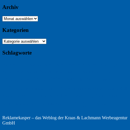
Archiv
Archiv
Kategorien
Kategorien
Schlagworte
Buchtipp
Buch
Buchbesprechung
B2B
Bouvier des Flandres
Foto
England
Facebook
Design
Ecussols
Erika Jantzen
Burgund
Film
Fotografie
Freitagsfoto
Garten
Gedicht
Fußball
Google
Haiku
Hölderlin
Jack Ridl
Hund
Herbst
Industriewerbung
Issa
Humor
Lyrik
Kunst
Lesen
Literatur
Kommunikation
Meer
Klimawandel
Natur
Tübingen
Postkarte
Rezension
Rilke
Ukraine
Text
Politik
Werbung
Weihnachten
Werbefilm
Reklamekasper – das Weblog der
Kraas & Lachmann Werbeagentur
GmbH
Top