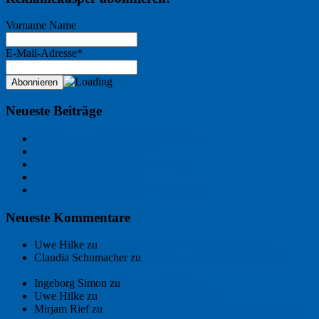
Vorname Name
E-Mail-Adresse*
Neueste Beiträge
Der Name an der Wand: André Chaix
Freitagsfoto: Wasserläufer
Freitagsfoto: Morgendämmerung
Freitagsfoto: Pétanque
Ein Gespräch über Autos – mit der KI
Neueste Kommentare
Uwe Hilke
zu
Der Name an der Wand: André Chaix
Claudia Schumacher
zu
Der Name an der Wand: André
Chaix
Ingeborg Simon
zu
Freitagsfoto: Meer
Uwe Hilke
zu
Freiheit statt Abhängigkeit
Mirjam Rief
zu
Großmeister der kleinen Form: Peter Bichsel