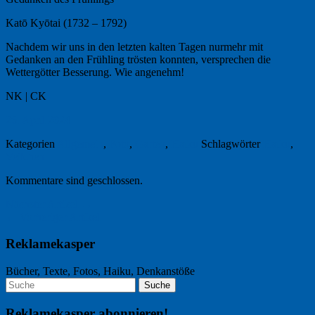
Katō Kyōtai (1732 – 1792)
Nachdem wir uns in den letzten kalten Tagen nurmehr mit
Gedanken an den Frühling trösten konnten, versprechen die
Wettergötter Besserung. Wie angenehm!
NK | CK
26. April 2024
Kategorien
Allgemein
,
Foto
,
Garten
,
Haiku
Schlagwörter
Haiku
,
Veilchen
Kommentare sind geschlossen.
Nächster Artikel →
← Vorheriger Artikel
Reklamekasper
Bücher, Texte, Fotos, Haiku, Denkanstöße
Reklamekasper abonnieren!