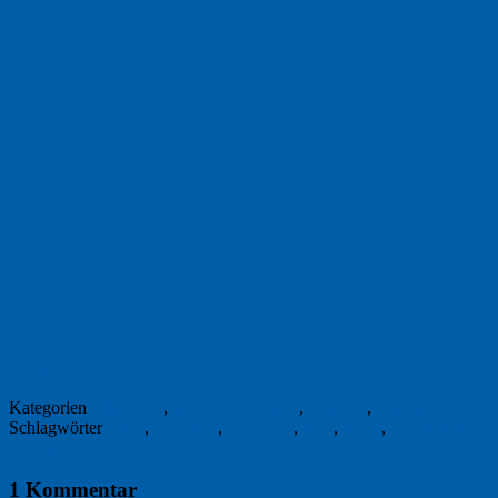
1. März 2019
Kategorien
Allgemein
,
Buchbesprechung
,
England
,
Literatur
Schlagwörter
Buch
,
Buchtipp
,
Charolais
,
Kuh
,
Kühe
,
Rosamund
Young
1 Kommentar