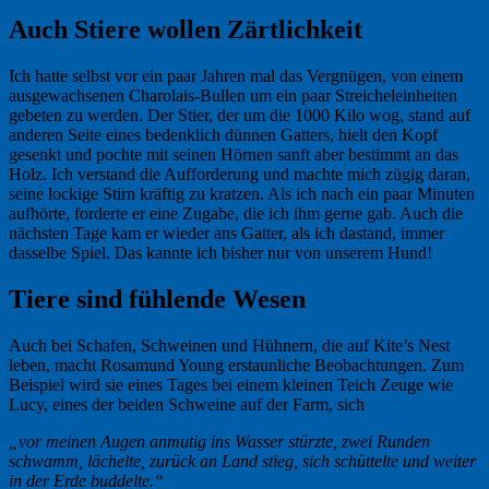
Auch Stiere wollen Zärtlichkeit
Ich hatte selbst vor ein paar Jahren mal das Vergnügen, von einem
ausgewachsenen Charolais-Bullen um ein paar Streicheleinheiten
gebeten zu werden. Der Stier, der um die 1000 Kilo wog, stand auf
anderen Seite eines bedenklich dünnen Gatters, hielt den Kopf
gesenkt und pochte mit seinen Hörnen sanft aber bestimmt an das
Holz. Ich verstand die Aufforderung und machte mich zügig daran,
seine lockige Stirn kräftig zu kratzen. Als ich nach ein paar Minuten
aufhörte, forderte er eine Zugabe, die ich ihm gerne gab. Auch die
nächsten Tage kam er wieder ans Gatter, als ich dastand, immer
dasselbe Spiel. Das kannte ich bisher nur von unserem Hund!
Tiere sind fühlende Wesen
Auch bei Schafen, Schweinen und Hühnern, die auf Kite’s Nest
leben, macht Rosamund Young erstaunliche Beobachtungen. Zum
Beispiel wird sie eines Tages bei einem kleinen Teich Zeuge wie
Lucy, eines der beiden Schweine auf der Farm, sich
„vor meinen Augen anmutig ins Wasser stürzte, zwei Runden
schwamm, lächelte, zurück an Land stieg, sich schüttelte und weiter
in der Erde buddelte.“