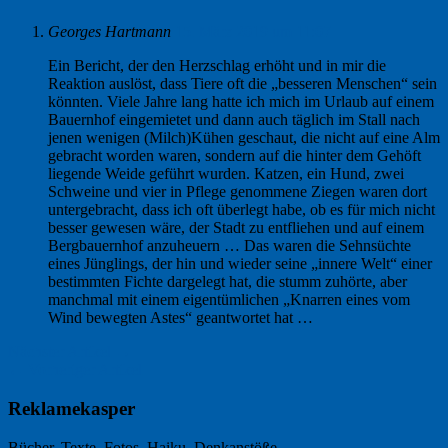
Georges Hartmann
15. März 2019 um 11:07
Ein Bericht, der den Herzschlag erhöht und in mir die
Reaktion auslöst, dass Tiere oft die „besseren Menschen“ sein
könnten. Viele Jahre lang hatte ich mich im Urlaub auf einem
Bauernhof eingemietet und dann auch täglich im Stall nach
jenen wenigen (Milch)Kühen geschaut, die nicht auf eine Alm
gebracht worden waren, sondern auf die hinter dem Gehöft
liegende Weide geführt wurden. Katzen, ein Hund, zwei
Schweine und vier in Pflege genommene Ziegen waren dort
untergebracht, dass ich oft überlegt habe, ob es für mich nicht
besser gewesen wäre, der Stadt zu entfliehen und auf einem
Bergbauernhof anzuheuern … Das waren die Sehnsüchte
eines Jünglings, der hin und wieder seine „innere Welt“ einer
bestimmten Fichte dargelegt hat, die stumm zuhörte, aber
manchmal mit einem eigentümlichen „Knarren eines vom
Wind bewegten Astes“ geantwortet hat …
Nächster Artikel →
← Vorheriger Artikel
Reklamekasper
Bücher, Texte, Fotos, Haiku, Denkanstöße