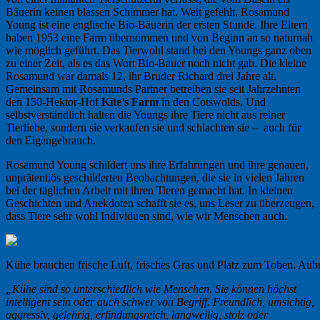
Bäuerin keinen blassen Schimmer hat. Weit gefehlt. Rosamund
Young ist eine englische Bio-Bäuerin der ersten Stunde. Ihre Eltern
haben 1953 eine Farm übernommen und von Beginn an so naturnah
wie möglich geführt. Das Tierwohl stand bei den Youngs ganz oben
zu einer Zeit, als es das Wort Bio-Bauer noch nicht gab. Die kleine
Rosamund war damals 12, ihr Bruder Richard drei Jahre alt.
Gemeinsam mit Rosamunds Partner betreiben sie seit Jahrzehnten
den 150-Hektor-Hof
Kite’s Farm
in den Cotswolds. Und
selbstverständlich halten die Youngs ihre Tiere nicht aus reiner
Tierliebe, sondern sie verkaufen sie und schlachten sie – auch für
den Eigengebrauch.
Rosamund Young schildert uns ihre Erfahrungen und ihre genauen,
unprätentiös geschilderten Beobachtungen, die sie in vielen Jahren
bei der täglichen Arbeit mit ihren Tieren gemacht hat. In kleinen
Geschichten und Anekdoten schafft sie es, uns Leser zu überzeugen,
dass Tiere sehr wohl Individuen sind, wie wir Menschen auch.
Kühe brauchen frische Luft, frisches Gras und Platz zum Toben. Aub
„Kühe sind so unterschiedlich wie Menschen. Sie können höchst
intelligent sein oder auch schwer von Begriff. Freundlich, umsichtig,
aggressiv, gelehrig, erfindungsreich, langweilig, stolz oder