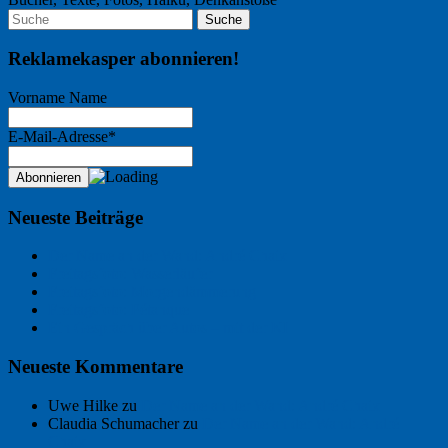
Reklamekasper abonnieren!
Vorname Name
E-Mail-Adresse*
Neueste Beiträge
Der Name an der Wand: André Chaix
Freitagsfoto: Wasserläufer
Freitagsfoto: Morgendämmerung
Freitagsfoto: Pétanque
Ein Gespräch über Autos – mit der KI
Neueste Kommentare
Uwe Hilke
zu
Der Name an der Wand: André Chaix
Claudia Schumacher
zu
Der Name an der Wand: André
Chaix