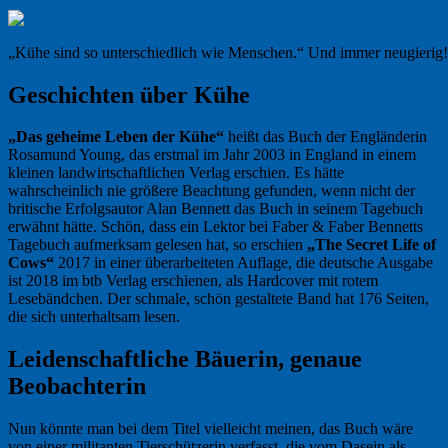
„Kühe sind so unterschiedlich wie Menschen.“ Und immer neugierig!
Geschichten über Kühe
„Das geheime Leben der Kühe“
heißt das Buch der Engländerin
Rosamund Young, das erstmal im Jahr 2003 in England in einem
kleinen landwirtschaftlichen Verlag erschien. Es hätte
wahrscheinlich nie größere Beachtung gefunden, wenn nicht der
britische Erfolgsautor Alan Bennett das Buch in seinem Tagebuch
erwähnt hätte. Schön, dass ein Lektor bei Faber & Faber Bennetts
Tagebuch aufmerksam gelesen hat, so erschien
„The Secret Life of
Cows“
2017 in einer überarbeiteten Auflage, die deutsche Ausgabe
ist 2018 im btb Verlag erschienen, als Hardcover mit rotem
Lesebändchen. Der schmale, schön gestaltete Band hat 176 Seiten,
die sich unterhaltsam lesen.
Leidenschaftliche Bäuerin, genaue
Beobachterin
Nun könnte man bei dem Titel vielleicht meinen, das Buch wäre
von einer militanten Tierschützerin verfasst, die vom Dasein als