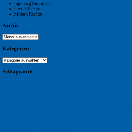
Ingeborg Simon
zu
Freitagsfoto: Meer
Uwe Hilke
zu
Freiheit statt Abhängigkeit
Mirjam Rief
zu
Großmeister der kleinen Form: Peter Bichsel
Archiv
Archiv
Kategorien
Kategorien
Schlagworte
Buchtipp
Buch
Buchbesprechung
B2B
Bouvier des Flandres
Foto
England
Facebook
Design
Ecussols
Erika Jantzen
Burgund
Film
Fotografie
Freitagsfoto
Garten
Gedicht
Fußball
Google
Haiku
Hölderlin
Jack Ridl
Hund
Herbst
Industriewerbung
Issa
Humor
Lyrik
Kunst
Lesen
Literatur
Kommunikation
Meer
Klimawandel
Natur
Tübingen
Postkarte
Rezension
Rilke
Ukraine
Text
Politik
Werbung
Weihnachten