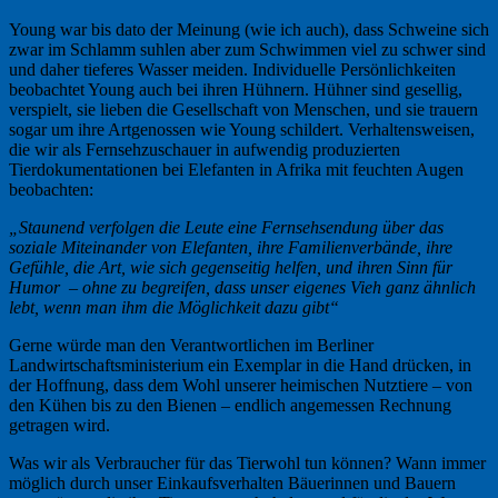
Young war bis dato der Meinung (wie ich auch), dass Schweine sich
zwar im Schlamm suhlen aber zum Schwimmen viel zu schwer sind
und daher tieferes Wasser meiden. Individuelle Persönlichkeiten
beobachtet Young auch bei ihren Hühnern. Hühner sind gesellig,
verspielt, sie lieben die Gesellschaft von Menschen, und sie trauern
sogar um ihre Artgenossen wie Young schildert. Verhaltensweisen,
die wir als Fernsehzuschauer in aufwendig produzierten
Tierdokumentationen bei Elefanten in Afrika mit feuchten Augen
beobachten:
„Staunend verfolgen die Leute eine Fernsehsendung über das
soziale Miteinander von Elefanten, ihre Familienverbände, ihre
Gefühle, die Art, wie sich gegenseitig helfen, und ihren Sinn für
Humor – ohne zu begreifen, dass unser eigenes Vieh ganz ähnlich
lebt, wenn man ihm die Möglichkeit dazu gibt“
Gerne würde man den Verantwortlichen im Berliner
Landwirtschaftsministerium ein Exemplar in die Hand drücken, in
der Hoffnung, dass dem Wohl unserer heimischen Nutztiere – von
den Kühen bis zu den Bienen – endlich angemessen Rechnung
getragen wird.
Was wir als Verbraucher für das Tierwohl tun können? Wann immer
möglich durch unser Einkaufsverhalten Bäuerinnen und Bauern