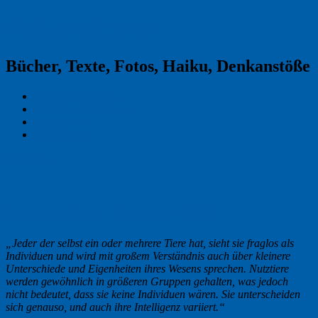
Reklamekasper
Bücher, Texte, Fotos, Haiku, Denkanstöße
Kraas & Lachmann
Kommentarrichtlinien
Impressum
Datenschutz
Permalink
1
Das geheime Leben der Kühe
„Jeder der selbst ein oder mehrere Tiere hat, sieht sie fraglos als
Individuen und wird mit großem Verständnis auch über kleinere
Unterschiede und Eigenheiten ihres Wesens sprechen. Nutztiere
werden gewöhnlich in größeren Gruppen gehalten, was jedoch
nicht bedeutet, dass sie keine Individuen wären. Sie unterscheiden
sich genauso, und auch ihre Intelligenz variiert.“