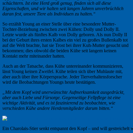
schüchtern. Ist eine Herd groß genug, finden sich all diese
Eigenschaften, und wir halten seit langen Jahren unverbrüchlich
daran fest, unsere Tiere als Individuen zu halten.“
So erzählt Young an einer Stelle über eine besondere Mutter-
Tochter-Beziehung zwischen zwei Kühen: Dolly und Dolly II.
Letzte wurde als fünftes Kalb von Dolly geboren. Als nun Dolly II
bei der Geburt ihres ersten Kalbes ein viel zu großes Bullenkalb tot
auf die Welt brachte, hat sie Trost bei ihrer Kuh-Mutter gesucht und
bekommen; dies obwohl die beiden Kühe seit langem keinen
Kontakt mehr miteinander hatten.
Auch an der Tatsache, dass Kühe untereinander kommunizieren,
lässt Young keinen Zweifel. Kühe teilen sich über Muhlaute mit,
aber auch über ihre Körpersprache. Jeder Tierverhaltensforscher
wird die Beobachtungen Youngs heute bestätigen.
„Mit dem Kopf wird unerwünschte Aufmerksamkeit ausgedrückt,
aber auch Liebe und Fürsorge. Gegenseitige Fellpflege ist eine
wichtige Aktivität, und es ist faszinierend zu beobachten, wie
verschieden Kühe andere Herdenmitglieder darum bitten.“
Ein Charolais-Stier senkt entspannt den Kopf – und will gestreichelt 