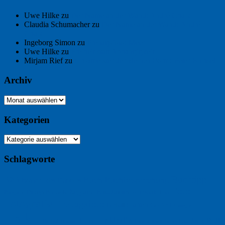
Uwe Hilke
zu
Der Name an der Wand: André Chaix
Claudia Schumacher
zu
Der Name an der Wand: André
Chaix
Ingeborg Simon
zu
Freitagsfoto: Meer
Uwe Hilke
zu
Freiheit statt Abhängigkeit
Mirjam Rief
zu
Großmeister der kleinen Form: Peter Bichsel
Archiv
Archiv
Kategorien
Kategorien
Schlagworte
Buchtipp
Buch
Buchbesprechung
B2B
Bouvier des Flandres
Foto
England
Facebook
Design
Ecussols
Erika Jantzen
Burgund
Film
Fotografie
Freitagsfoto
Garten
Gedicht
Fußball
Google
Haiku
Hölderlin
Jack Ridl
Hund
Herbst
Industriewerbung
Issa
Humor