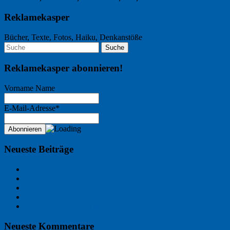
Reklamekasper
Bücher, Texte, Fotos, Haiku, Denkanstöße
Reklamekasper abonnieren!
Vorname Name
E-Mail-Adresse*
Neueste Beiträge
Der Name an der Wand: André Chaix
Freitagsfoto: Wasserläufer
Freitagsfoto: Morgendämmerung
Freitagsfoto: Pétanque
Ein Gespräch über Autos – mit der KI
Neueste Kommentare