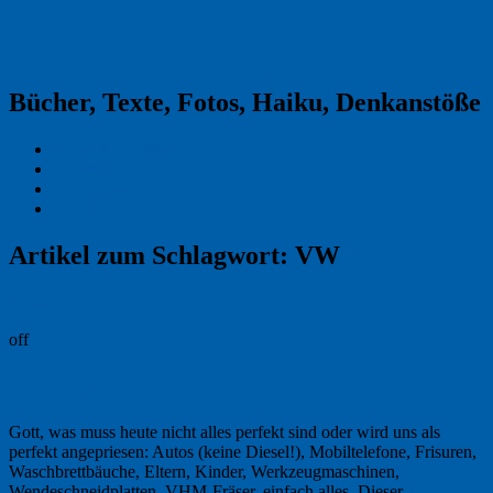
Reklamekasper
Bücher, Texte, Fotos, Haiku, Denkanstöße
Kraas & Lachmann
Kommentarrichtlinien
Impressum
Datenschutz
Artikel zum Schlagwort:
VW
Permalink
off
Freitagsfoto: Too perfect
Gott, was muss heute nicht alles perfekt sind oder wird uns als
perfekt angepriesen: Autos (keine Diesel!), Mobiltelefone, Frisuren,
Waschbrettbäuche, Eltern, Kinder, Werkzeugmaschinen,
Wendeschneidplatten, VHM-Fräser, einfach alles. Dieser