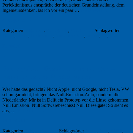
Perfektionismus entspräche der deutschen Grundeinstellung, dem
Ingenieursdenken, las ich vor ein paar …
Weiterlesen
→
4. August 2017
Kategorien
Allgemein
,
Freitagsfoto
,
Gesellschaft
Schlagwörter
Diesel
,
Fehler
,
Fehlerkultur
,
Nam June Paik
,
perfect
,
SZ
,
VW
Permalink
3
Freitagsfoto: Das Auto von morgen –
kommt aus den Niederlanden
Wer hätte das gedacht? Nicht Apple, nicht Google, nicht Tesla, VW
schon gar nicht, bringen das Null-Emission-Auto, sondern: die
Niederländer. Mir ist in Delft ein Prototyp vor die Linse gekommen.
Null Emission! Null Softwarebeschiss! Null Dieselgate! So sieht es
aus, …
Weiterlesen
→
23. Juni 2017
Kategorien
B2B
,
Freitagsfoto
Schlagwörter
Apple
,
Auto
,
BMW
,