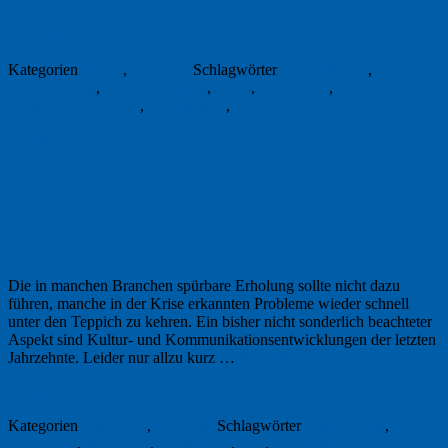
16. Januar 2013
Kategorien
Marke
,
Werbung
Schlagwörter
Autoschlüssel
,
Autowerbung
,
English Bulldog
,
Hund
,
Keyless go
,
The Power of
German Engineering
,
Volkswagen
,
VW
Permalink
2
Was Marken so vertragen, oder auch
nicht
Die in manchen Branchen spürbare Erholung sollte nicht dazu
führen, manche in der Krise erkannten Probleme wieder schnell
unter den Teppich zu kehren. Ein bisher nicht sonderlich beachteter
Aspekt sind Kultur- und Kommunikationsentwicklungen der letzten
Jahrzehnte. Leider nur allzu kurz …
Weiterlesen
→
11. Februar 2010
Kategorien
Allgemein
,
Werbung
Schlagwörter
Authentizität
,
Ehrlichkeit
,
Marketing
,
Snow Plow
,
VW
,
Werbung