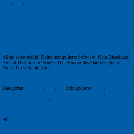
Delft
,
Foto
,
Google
,
Mercedes
,
Niederlande
,
Technik
,
Tesla
,
VW
Permalink
1
Freitagsfoto: Bouvier des Flandres
Quatre Pattes
Allrad serienmäßig! Keine manipulierte Software! Kein Dieselgate!
Nie auf Distanz zum Winter! Der Bouvier des Flandres Quatre
Pattes: Un véritable Ami!
10. Februar 2017
Kategorien
Allgemein
,
Foto
,
Tier
Schlagwörter
Allrad
,
Bouvier des
Flandres
,
Dieselgate
,
Freitagsfoto
,
Ich bin auf Distanz
,
Kajsa
,
Piech
,
Schadstoffsoftware
,
VW
,
Winterkorn
Permalink
off
The power of a nice idea