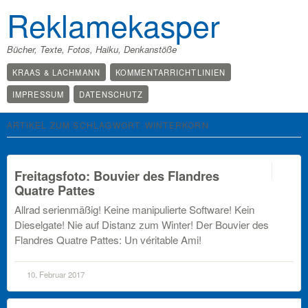
Reklamekasper
Bücher, Texte, Fotos, Haiku, Denkanstöße
KRAAS & LACHMANN
KOMMENTARRICHTLINIEN
IMPRESSUM
DATENSCHUTZ
ARTIKEL ZUM SCHLAGWORT:
WINTERKORN
1
Freitagsfoto: Bouvier des Flandres
Quatre Pattes
Allrad serienmäßig! Keine manipulierte Software! Kein
Dieselgate! Nie auf Distanz zum Winter! Der Bouvier des
Flandres Quatre Pattes: Un véritable Ami!
10. Februar 2017