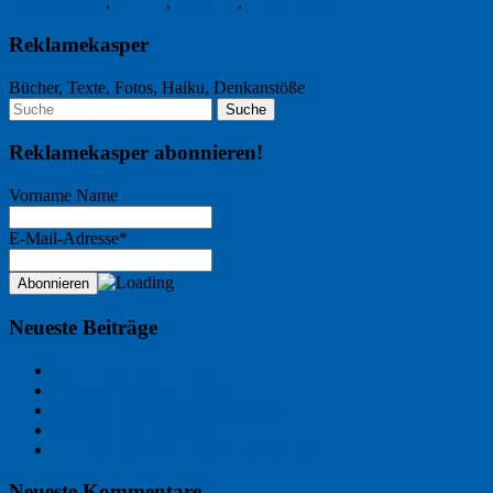
Sommerregen
,
Suffolk
,
Waterlog
,
Wild Swimming
Reklamekasper
Bücher, Texte, Fotos, Haiku, Denkanstöße
Reklamekasper abonnieren!
Vorname Name
E-Mail-Adresse*
Neueste Beiträge
Der Name an der Wand: André Chaix
Freitagsfoto: Wasserläufer
Freitagsfoto: Morgendämmerung
Freitagsfoto: Pétanque
Ein Gespräch über Autos – mit der KI
Neueste Kommentare