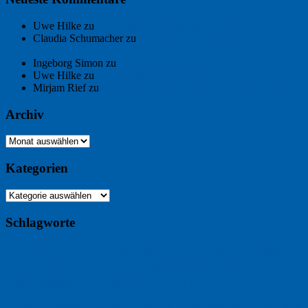
Uwe Hilke
zu
Der Name an der Wand: André Chaix
Claudia Schumacher
zu
Der Name an der Wand: André
Chaix
Ingeborg Simon
zu
Freitagsfoto: Meer
Uwe Hilke
zu
Freiheit statt Abhängigkeit
Mirjam Rief
zu
Großmeister der kleinen Form: Peter Bichsel
Archiv
Archiv
Kategorien
Kategorien
Schlagworte
Buchtipp
Buch
Buchbesprechung
B2B
Bouvier des Flandres
Foto
England
Facebook
Design
Ecussols
Erika Jantzen
Burgund
Film
Fotografie
Freitagsfoto
Garten
Gedicht
Fußball
Google
Haiku
Hölderlin
Jack Ridl
Hund
Herbst
Industriewerbung
Issa
Humor