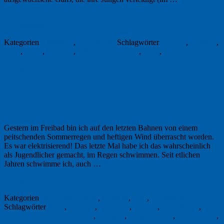
→
29. September 2017
Kategorien
Allgemein
,
Freitagsfoto
Schlagwörter
Bouvier
,
England
,
Gans
,
Hund
,
Nayland
,
Selbstbeherrschung
,
Stour
,
Suffolk
Permalink
3
Freitagsfoto: England vom Wasser aus
Gestern im Freibad bin ich auf den letzten Bahnen von einem
peitschenden Sommerregen und heftigen Wind überrascht worden.
Es war elektrisierend! Das letzte Mal habe ich das wahrscheinlich
als Jugendlicher gemacht, im Regen schwimmen. Seit etlichen
Jahren schwimme ich, auch …
Weiterlesen
→
30. Juni 2017
Kategorien
Buchbesprechung
,
England
,
Foto
,
Freitagsfoto
Schlagwörter
BBC
,
England
,
Exzentrik
,
Freibad
,
Freitagsfoto
,
Logbuch eines Schwimmers
,
Nayland
,
Roger Deakin
,
Schwimmen
,