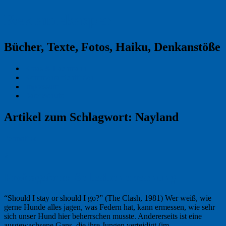
Reklamekasper
Bücher, Texte, Fotos, Haiku, Denkanstöße
Kraas & Lachmann
Kommentarrichtlinien
Impressum
Datenschutz
Artikel zum Schlagwort:
Nayland
Permalink
2
Freitagsfoto: Selbstbeherrschung
“Should I stay or should I go?” (The Clash, 1981) Wer weiß, wie
gerne Hunde alles jagen, was Federn hat, kann ermessen, wie sehr
sich unser Hund hier beherrschen musste. Andererseits ist eine
ausgewachsene Gans, die ihre Jungen verteidigt (im …
Weiterlesen