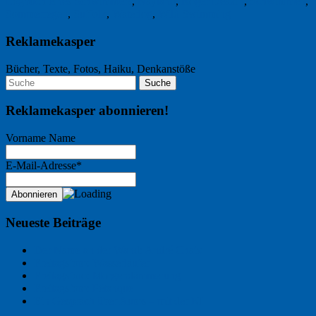
Logbuch eines Schwimmers
,
Nayland
,
Roger Deakin
,
Schwimmen
,
Sommerregen
,
Suffolk
,
Waterlog
,
Wild Swimming
Reklamekasper
Bücher, Texte, Fotos, Haiku, Denkanstöße
Reklamekasper abonnieren!
Vorname Name
E-Mail-Adresse*
Neueste Beiträge
Der Name an der Wand: André Chaix
Freitagsfoto: Wasserläufer
Freitagsfoto: Morgendämmerung
Freitagsfoto: Pétanque
Ein Gespräch über Autos – mit der KI