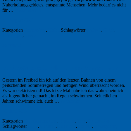
Naherholungsgebietes, entspannte Menschen. Mehr bedarf es nicht
für …
Weiterlesen
→
15. August 2025
Kategorien
Freitagsfoto
,
Haiku
Schlagwörter
Freibad
,
Glück
,
Hechingen
,
Hesse
Permalink
3
Freitagsfoto: England vom Wasser aus
Gestern im Freibad bin ich auf den letzten Bahnen von einem
peitschenden Sommerregen und heftigen Wind überrascht worden.
Es war elektrisierend! Das letzte Mal habe ich das wahrscheinlich
als Jugendlicher gemacht, im Regen schwimmen. Seit etlichen
Jahren schwimme ich, auch …
Weiterlesen
→
30. Juni 2017
Kategorien
Buchbesprechung
,
England
,
Foto
,
Freitagsfoto
Schlagwörter
BBC
,
England
,
Exzentrik
,
Freibad
,
Freitagsfoto
,