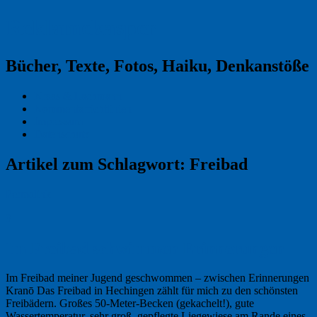
Reklamekasper
Bücher, Texte, Fotos, Haiku, Denkanstöße
Kraas & Lachmann
Kommentarrichtlinien
Impressum
Datenschutz
Artikel zum Schlagwort:
Freibad
Permalink
3
Im Freibad schwimmen Erinnerungen
Im Freibad meiner Jugend geschwommen – zwischen Erinnerungen
Kranō Das Freibad in Hechingen zählt für mich zu den schönsten
Freibädern. Großes 50-Meter-Becken (gekachelt!), gute
Wassertemperatur, sehr groß, gepflegte Liegewiese am Rande eines