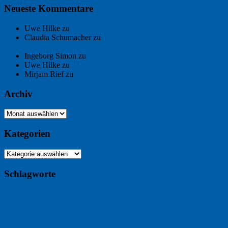
Neueste Kommentare
Uwe Hilke
zu
Der Name an der Wand: André Chaix
Claudia Schumacher
zu
Der Name an der Wand: André
Chaix
Ingeborg Simon
zu
Freitagsfoto: Meer
Uwe Hilke
zu
Freiheit statt Abhängigkeit
Mirjam Rief
zu
Großmeister der kleinen Form: Peter Bichsel
Archiv
Archiv
Kategorien
Kategorien
Schlagworte
Buchtipp
Buch
Buchbesprechung
B2B
Bouvier des Flandres
Foto
England
Facebook
Design
Ecussols
Erika Jantzen
Burgund
Film
Fotografie
Freitagsfoto
Garten
Gedicht
Fußball
Google