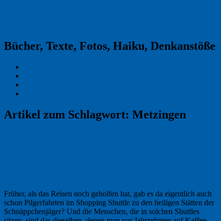
Reklamekasper
Bücher, Texte, Fotos, Haiku, Denkanstöße
Kraas & Lachmann
Kommentarrichtlinien
Impressum
Datenschutz
Artikel zum Schlagwort:
Metzingen
Permalink
1
Pilgerfahrt im Shopping Shuttle
Früher, als das Reisen noch geholfen hat, gab es da eigentlich auch
schon Pilger­fahrten im Shopping Shuttle zu den heiligen Stätten der
Schnäpp­chenjäger? Und die Menschen, die in solchen Shuttles
sitzen, sind das dieselben, denen man vor Jahr­zehnten auf Kaffee­