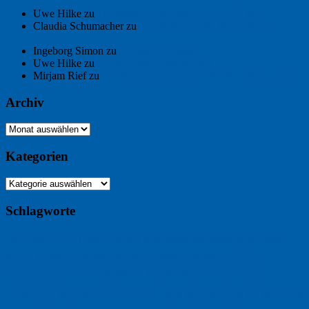
Uwe Hilke
zu
Der Name an der Wand: André Chaix
Claudia Schumacher
zu
Der Name an der Wand: André
Chaix
Ingeborg Simon
zu
Freitagsfoto: Meer
Uwe Hilke
zu
Freiheit statt Abhängigkeit
Mirjam Rief
zu
Großmeister der kleinen Form: Peter Bichsel
Archiv
Archiv
Kategorien
Kategorien
Schlagworte
Buchtipp
Buch
Buchbesprechung
B2B
Bouvier des Flandres
Foto
England
Facebook
Design
Ecussols
Erika Jantzen
Burgund
Film
Fotografie
Freitagsfoto
Garten
Gedicht
Fußball
Google
Haiku
Hölderlin
Jack Ridl
Hund
Herbst
Industriewerbung
Issa
Humor