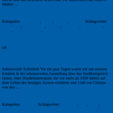
fahrten …
Weiterlesen
→
25. Mai 2012
Kategorien
Gesellschaft
,
Kultur
,
Literatur
,
Werbung
Schlagwörter
Heizdecken
,
Kaffeefahrten
,
Konsum
,
Metzingen
,
Outlet Center
,
Pilger
,
Robert Gernhardt
,
Shopping Shuttle
Permalink
off
Qatna, Metzingen oder was bleibt?
Sehenswerte Schönheit Vor ein paar Tagen waren wir mit unseren
Kindern in der sehenswerten Ausstellung über das Stadtkönigreich
Qatna, einer Handelsmetropole, die vor mehr als 3500 Jahren auf
dem Gebiet des heutigen Syriens existierte und 1340 vor Christus
von den …
Weiterlesen
→
2. Januar 2010
Kategorien
Allgemein
Schlagwörter
Metzingen
,
Müll
,
Qatna
,
Schönheit