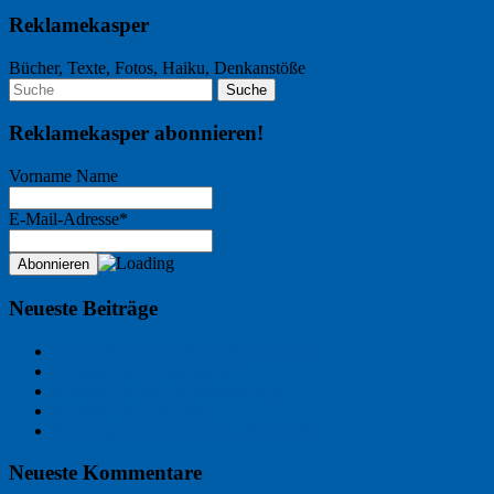
Reklamekasper
Bücher, Texte, Fotos, Haiku, Denkanstöße
Reklamekasper abonnieren!
Vorname Name
E-Mail-Adresse*
Neueste Beiträge
Der Name an der Wand: André Chaix
Freitagsfoto: Wasserläufer
Freitagsfoto: Morgendämmerung
Freitagsfoto: Pétanque
Ein Gespräch über Autos – mit der KI
Neueste Kommentare