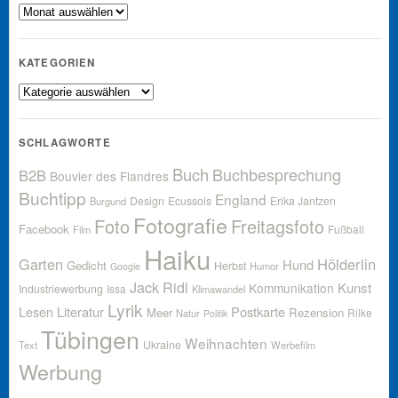
Archiv
KATEGORIEN
Kategorien
SCHLAGWORTE
Buch
Buchbesprechung
B2B
Bouvier des Flandres
Buchtipp
England
Design
Ecussols
Erika Jantzen
Burgund
Fotografie
Foto
Freitagsfoto
Facebook
Fußball
Film
Haiku
Garten
Hölderlin
Hund
Gedicht
Herbst
Humor
Google
Jack Ridl
Kunst
Kommunikation
Industriewerbung
Issa
Klimawandel
Lyrik
Lesen
Literatur
Postkarte
Meer
Rezension
Rilke
Natur
Politik
Tübingen
Weihnachten
Ukraine
Text
Werbefilm
Werbung