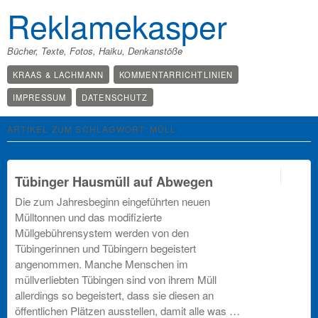
Reklamekasper
Bücher, Texte, Fotos, Haiku, Denkanstöße
KRAAS & LACHMANN
KOMMENTARRICHTLINIEN
IMPRESSUM
DATENSCHUTZ
ARTIKEL ZUM SCHLAGWORT:
MÜLL
off
Tübinger Hausmüll auf Abwegen
Die zum Jahresbeginn eingeführten neuen
Mülltonnen und das modifizierte
Müllgebührensystem werden von den
Tübingerinnen und Tübingern begeis­tert
angenommen. Manche Menschen im
müllverliebten Tübingen sind von ihrem Müll
allerdings so begeistert, dass sie diesen an
öffentlichen Plätzen aus­stellen, damit alle was …