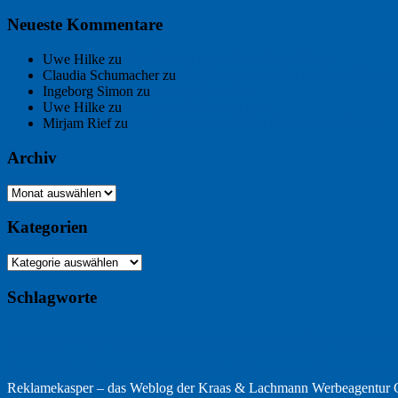
Neueste Kommentare
Uwe Hilke
zu
Der Name an der Wand: André Chaix
Claudia Schumacher
zu
Der Name an der Wand: André Chaix
Ingeborg Simon
zu
Freitagsfoto: Meer
Uwe Hilke
zu
Freiheit statt Abhängigkeit
Mirjam Rief
zu
Großmeister der kleinen Form: Peter Bichsel
Archiv
Archiv
Kategorien
Kategorien
Schlagworte
Buchtipp
Buch
Buchbesprechung
B2B
Bouvier des Flandres
Burgu
Hölderlin
Jack Ridl
Hund
Kommunikatio
Industriewerbung
Issa
Klimawandel
Reklamekasper – das Weblog der
Kraas & Lachmann Werbeagentu