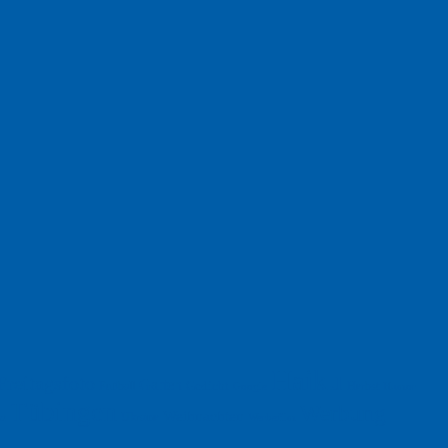
Haiku
Freitagsfoto
Garten
Gedicht
Fußball
Herbst
Humor
Google
Tübingen
Werbung
Weihnachten
Ukraine
xt
Werbefilm