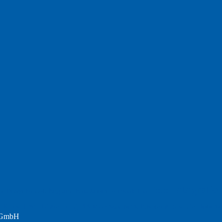
Fotografie
Foto
England
Facebook
Design
Ecussols
Erika Jantzen
nd
Film
Lyrik
Kunst
Lesen
Literatur
Postkarte
n
Meer
Rezension
Rilke
Natur
Te
Politik
r GmbH