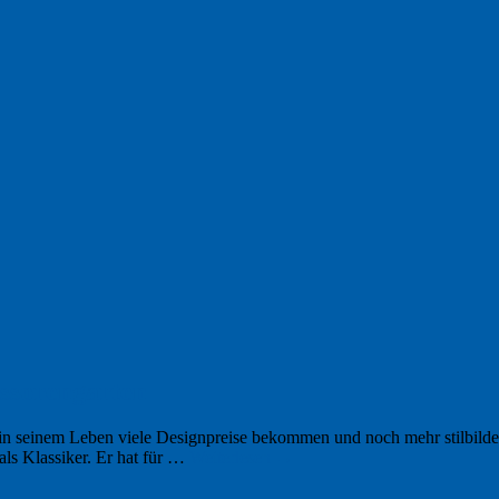
ssorengarten
 in seinem Leben viele Designpreise bekommen und noch mehr stilbild
als Klassiker. Er hat für …
Weiterlesen
→