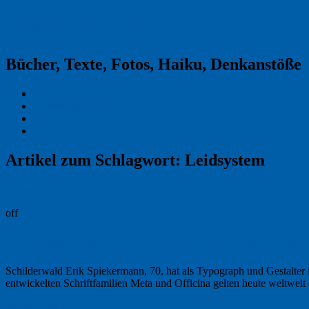
Reklamekasper
Bücher, Texte, Fotos, Haiku, Denkanstöße
Kraas & Lachmann
Kommentarrichtlinien
Impressum
Datenschutz
Artikel zum Schlagwort:
Leidsystem
Permalink
off
Freitagsfoto: Vom Schilderwald zum Profe
Schilderwald Erik Spiekermann, 70, hat als Typograph und Gestalter
entwickelten Schriftfamilien Meta und Officina gelten heute weltweit 
20. April 2018