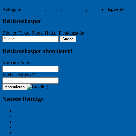
Kategorien
Allgemein
,
Design
,
Freitagsfoto
,
Natur
Schlagwörter
Des
Reklamekasper
Bücher, Texte, Fotos, Haiku, Denkanstöße
Reklamekasper abonnieren!
Vorname Name
E-Mail-Adresse*
Neueste Beiträge
Der Name an der Wand: André Chaix
Freitagsfoto: Wasserläufer
Freitagsfoto: Morgendämmerung
Freitagsfoto: Pétanque
Ein Gespräch über Autos – mit der KI