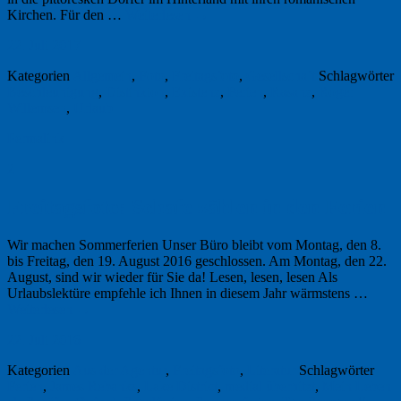
Kirchen. Für den …
Weiterlesen
→
22. Juli 2017
Kategorien
Allgemein
,
Foto
,
Freitagsfoto
,
Gesellschaft
Schlagwörter
Beschleunigung
,
Distinkion
,
Existenz
,
Ferien
,
Rasanz
,
Roger
Willemsen
,
Urlaub
Permalink
2
Freitagsfoto: Schafe zählen in den Ferien
Wir machen Sommerferien Unser Büro bleibt vom Montag, den 8.
bis Freitag, den 19. August 2016 geschlossen. Am Montag, den 22.
August, sind wir wieder für Sie da! Lesen, lesen, lesen Als
Urlaubslektüre empfehle ich Ihnen in diesem Jahr wärmstens …
Weiterlesen
→
22. Juli 2016
Kategorien
Aus der Agentur
,
Freitagsfoto
,
Literatur
Schlagwörter
Ferien
,
James Rebanks
,
Lake District
,
medial überhitzt
,
Mein Leben