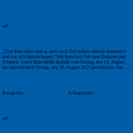
als Schäfer
,
Oxford
,
Schulferien
,
Sommerferien
,
The Shepherd’s
Life
Permalink
off
Einfach nur dasitzen
„Und dann muss man ja auch noch Zeit haben, einfach dazusitzen
und vor sich hinzuschauen.“ Wir brauchen Zeit zum Dasitzen und
Schauen. Unser Büro bleibt deshalb vom Freitag, den 14. August
bis einschließlich Freitag, den 28. August 2015 geschlossen. Am …
Weiterlesen
→
10. August 2015
Kategorien
Aus der Agentur
,
Büro
Schlagwörter
Astrid Lindgren
,
Betriebsferien
,
Ferien
,
Urlaub
Permalink
off
Urlaubslektüre