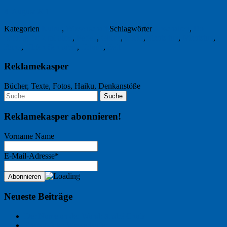
4. August 2011
Kategorien
Kultur
,
Wissenschaft
Schlagwörter
Abschalten
,
Do
nothing for 2 minutes
,
Ferien
,
Glück
,
Muße
,
nichts tun
,
Nichtstun
,
Ruhe
,
Ulrich Schnabel
,
Urlaub
,
Zeit
Reklamekasper
Bücher, Texte, Fotos, Haiku, Denkanstöße
Reklamekasper abonnieren!
Vorname Name
E-Mail-Adresse*
Neueste Beiträge
Der Name an der Wand: André Chaix
Freitagsfoto: Wasserläufer