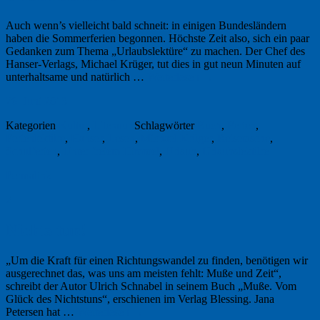
Auch wenn’s vielleicht bald schneit: in einigen Bundesländern
haben die Sommerferien begonnen. Höchste Zeit also, sich ein paar
Gedanken zum Thema „Urlaubslektüre“ zu machen. Der Chef des
Hanser-Verlags, Michael Krüger, tut dies in gut neun Minuten auf
unterhaltsame und natürlich …
Weiterlesen
→
26. Juni 2013
Kategorien
Kultur
,
Literatur
Schlagwörter
Buch
,
Ferien
,
Ferienlektüre
,
Hanser
,
Lesen
,
Michael Krüger
,
Reisetasche
,
Schulferien
,
Unter freiem Himmel
,
Urlaub
,
Urlaubslektüre
Permalink
2
Nichts tun!
„Um die Kraft für einen Richtungswandel zu finden, benötigen wir
ausgerechnet das, was uns am meisten fehlt: Muße und Zeit“,
schreibt der Autor Ulrich Schnabel in seinem Buch „Muße. Vom
Glück des Nichtstuns“, erschienen im Verlag Blessing. Jana
Petersen hat …
Weiterlesen
→