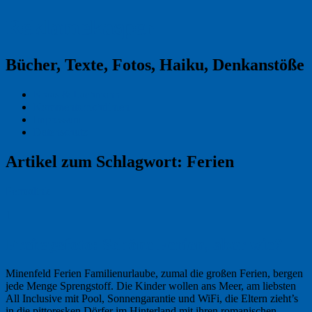
Reklamekasper
Bücher, Texte, Fotos, Haiku, Denkanstöße
Kraas & Lachmann
Kommentarrichtlinien
Impressum
Datenschutz
Artikel zum Schlagwort:
Ferien
Permalink
1
Freitagsfoto: Schöne Ferien, aber wie?
Minenfeld Ferien Familienurlaube, zumal die großen Ferien, bergen
jede Menge Sprengstoff. Die Kinder wollen ans Meer, am liebsten
All Inclusive mit Pool, Sonnengarantie und WiFi, die Eltern zieht’s
in die pittoresken Dörfer im Hinterland mit ihren romanischen