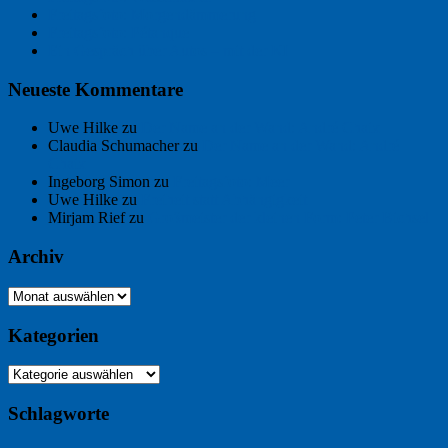
Freitagsfoto: Morgendämmerung
Freitagsfoto: Pétanque
Ein Gespräch über Autos – mit der KI
Neueste Kommentare
Uwe Hilke
zu
Der Name an der Wand: André Chaix
Claudia Schumacher
zu
Der Name an der Wand: André
Chaix
Ingeborg Simon
zu
Freitagsfoto: Meer
Uwe Hilke
zu
Freiheit statt Abhängigkeit
Mirjam Rief
zu
Großmeister der kleinen Form: Peter Bichsel
Archiv
Archiv
Kategorien
Kategorien
Schlagworte