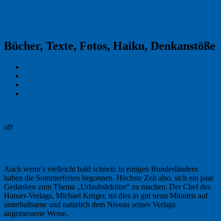
Reklamekasper
Bücher, Texte, Fotos, Haiku, Denkanstöße
Kraas & Lachmann
Kommentarrichtlinien
Impressum
Datenschutz
Permalink
off
Urlaubslektüre
Auch wenn’s vielleicht bald schneit: in einigen Bundesländern
haben die Sommerferien begonnen. Höchste Zeit also, sich ein paar
Gedanken zum Thema „Urlaubslektüre“ zu machen. Der Chef des
Hanser-Verlags, Michael Krüger, tut dies in gut neun Minuten auf
unterhaltsame und natürlich dem Niveau seines Verlags
angemessene Weise.