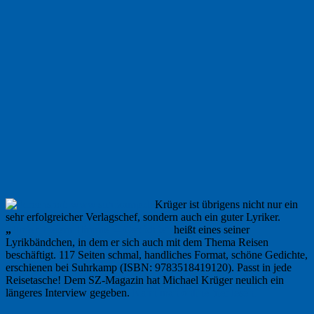
Krüger ist übrigens nicht nur ein
sehr erfolg­rei­cher Verlagschef, sondern auch ein guter Lyriker.
„
Unter freiem Himmel – Gedichte“
heißt eines seiner
Lyrikbändchen, in dem er sich auch mit dem Thema Reisen
beschäftigt. 117 Seiten schmal, handliches Format, schöne Gedichte,
erschienen bei Suhrkamp (ISBN: 9783518419120). Passt in jede
Reisetasche! Dem SZ-Magazin hat Michael Krüger neulich ein
längeres Interview gegeben.
Kann man online hier lesen.