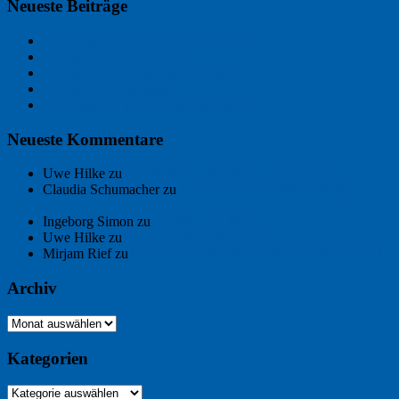
Neueste Beiträge
Der Name an der Wand: André Chaix
Freitagsfoto: Wasserläufer
Freitagsfoto: Morgendämmerung
Freitagsfoto: Pétanque
Ein Gespräch über Autos – mit der KI
Neueste Kommentare
Uwe Hilke
zu
Der Name an der Wand: André Chaix
Claudia Schumacher
zu
Der Name an der Wand: André
Chaix
Ingeborg Simon
zu
Freitagsfoto: Meer
Uwe Hilke
zu
Freiheit statt Abhängigkeit
Mirjam Rief
zu
Großmeister der kleinen Form: Peter Bichsel
Archiv
Archiv
Kategorien
Kategorien