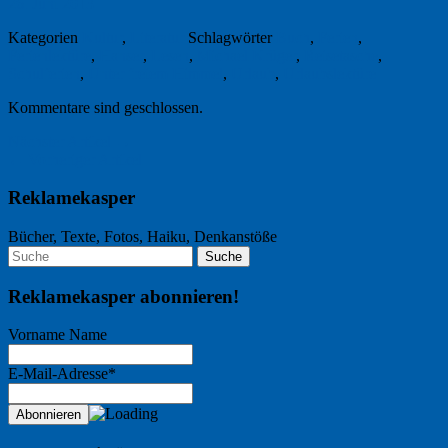
26. Juni 2013
Kategorien
Kultur
,
Literatur
Schlagwörter
Buch
,
Ferien
,
Ferienlektüre
,
Hanser
,
Lesen
,
Michael Krüger
,
Reisetasche
,
Schulferien
,
Unter freiem Himmel
,
Urlaub
,
Urlaubslektüre
Kommentare sind geschlossen.
Nächster Artikel →
← Vorheriger Artikel
Reklamekasper
Bücher, Texte, Fotos, Haiku, Denkanstöße
Reklamekasper abonnieren!
Vorname Name
E-Mail-Adresse*