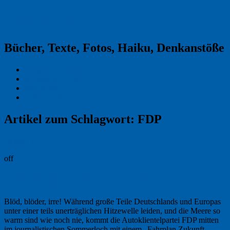
Reklamekasper
Bücher, Texte, Fotos, Haiku, Denkanstöße
Kraas & Lachmann
Kommentarrichtlinien
Impressum
Datenschutz
Artikel zum Schlagwort:
FDP
Permalink
off
Heiß, heißer, Klimawandel
Blöd, blöder, irre! Während große Teile Deutschlands und Europas
unter einer teils unerträglichen Hitzewelle leiden, und die Meere so
warm sind wie noch nie, kommt die Autoklientelpartei FDP mitten
im journalistischen Sommerloch mit einem „Fahrplan Zukunft –