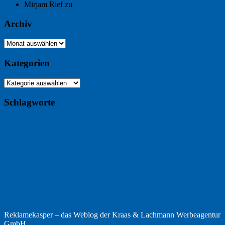
Mirjam Rief
zu
Großmeister der kleinen Form: Peter Bichsel
Archiv
Archiv
Kategorien
Kategorien
Schlagworte
Buchtipp
Buch
Buchbesprechung
B2B
Bouvier des Flandres
Foto
England
Facebook
Design
Ecussols
Erika Jantzen
Burgund
Film
Fotografie
Freitagsfoto
Garten
Gedicht
Fußball
Google
Haiku
Hölderlin
Jack Ridl
Hund
Herbst
Industriewerbung
Issa
Humor
Lyrik
Kunst
Lesen
Literatur
Kommunikation
Meer
Klimawandel
Natur
Tübingen
Postkarte
Rezension
Rilke
Ukraine
Text
Politik
Werbung
Weihnachten
Werbefilm
Reklamekasper – das Weblog der
Kraas & Lachmann Werbeagentur
GmbH