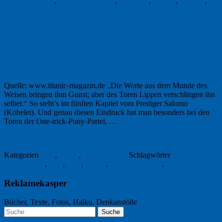
Pünktchenpartei
,
Schleifkunst 2013
,
Sexismus
,
Tai Chi
,
Tanzbär
,
Weinbauminister
Permalink
1
Jetzt wird’s ernst
Quelle: www.titanic-magazin.de „Die Worte aus dem Munde des
Weisen bringen ihm Gunst; aber des Toren Lippen verschlingen ihn
selber.“ So steht’s im fünften Kapitel vom Prediger Salomo
(Kohelet). Und genau diesen Eindruck hat man besonders bei den
Toren der One-trick-Pony-Partei, …
Weiterlesen
→
1. Juli 2010
Kategorien
Foto
,
Kultur
,
Wahlwerbung
Schlagwörter
Bild-Wort-
Kombination
,
FDP
,
Foto
,
Politik
,
Prediger Salomo
,
Titanic
Reklamekasper
Bücher, Texte, Fotos, Haiku, Denkanstöße