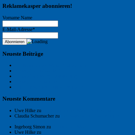
Reklamekasper abonnieren!
Vorname Name
E-Mail-Adresse*
Neueste Beiträge
Der Name an der Wand: André Chaix
Freitagsfoto: Wasserläufer
Freitagsfoto: Morgendämmerung
Freitagsfoto: Pétanque
Ein Gespräch über Autos – mit der KI
Neueste Kommentare
Uwe Hilke
zu
Der Name an der Wand: André Chaix
Claudia Schumacher
zu
Der Name an der Wand: André
Chaix
Ingeborg Simon
zu
Freitagsfoto: Meer
Uwe Hilke
zu
Freiheit statt Abhängigkeit