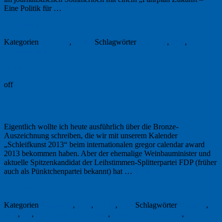
Eine Politik für …
Weiterlesen
→
16. August 2024
Kategorien
Buchtipp
,
Klima
Schlagwörter
Buchtipp
,
FDP
,
Klimawandel
Permalink
off
Brüderle tanzt, FR macht auf, Print lebt!
Eigentlich wollte ich heute ausführlich über die Bronze-
Auszeichnung schreiben, die wir mit unserem Kalender
„Schleifkunst 2013“ beim in­ter­nationalen gregor calendar award
2013 bekommen haben. Aber der ehemalige Weinbauminister und
aktuelle Spitzenkandidat der Leih­stimmen-Splitterpartei FDP (früher
auch als Pünktchenpartei bekannt) hat …
Weiterlesen
→
25. Januar 2013
Kategorien
Allgemein
,
Foto
,
Politik
,
Text
Schlagwörter
Brüderle
,
FDP
,
FR
,
Frankfurter Rundschau
,
gregor calendar award
,