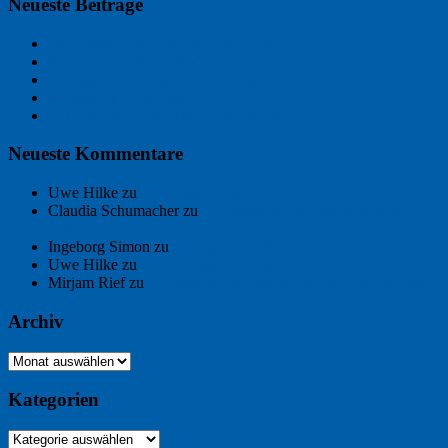
Neueste Beiträge
Der Name an der Wand: André Chaix
Freitagsfoto: Wasserläufer
Freitagsfoto: Morgendämmerung
Freitagsfoto: Pétanque
Ein Gespräch über Autos – mit der KI
Neueste Kommentare
Uwe Hilke
zu
Der Name an der Wand: André Chaix
Claudia Schumacher
zu
Der Name an der Wand: André
Chaix
Ingeborg Simon
zu
Freitagsfoto: Meer
Uwe Hilke
zu
Freiheit statt Abhängigkeit
Mirjam Rief
zu
Großmeister der kleinen Form: Peter Bichsel
Archiv
Archiv
Kategorien
Kategorien