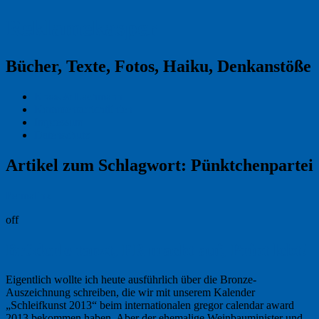
Reklamekasper
Bücher, Texte, Fotos, Haiku, Denkanstöße
Kraas & Lachmann
Kommentarrichtlinien
Impressum
Datenschutz
Artikel zum Schlagwort:
Pünktchenpartei
Permalink
off
Brüderle tanzt, FR macht auf, Print lebt!
Eigentlich wollte ich heute ausführlich über die Bronze-
Auszeichnung schreiben, die wir mit unserem Kalender
„Schleifkunst 2013“ beim in­ter­nationalen gregor calendar award
2013 bekommen haben. Aber der ehemalige Weinbauminister und