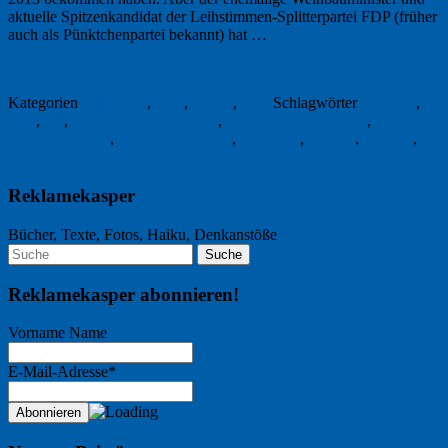
aktuelle Spitzenkandidat der Leih­stimmen-Splitterpartei FDP (früher
auch als Pünktchenpartei bekannt) hat …
Weiterlesen
→
25. Januar 2013
Kategorien
Allgemein
,
Foto
,
Politik
,
Text
Schlagwörter
Brüderle
,
FDP
,
FR
,
Frankfurter Rundschau
,
gregor calendar award
,
Pünktchenpartei
,
Schleifkunst 2013
,
Sexismus
,
Tai Chi
,
Tanzbär
,
Weinbauminister
Reklamekasper
Bücher, Texte, Fotos, Haiku, Denkanstöße
Reklamekasper abonnieren!
Vorname Name
E-Mail-Adresse*