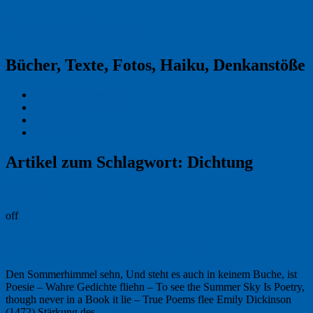
Reklamekasper
Bücher, Texte, Fotos, Haiku, Denkanstöße
Kraas & Lachmann
Kommentarrichtlinien
Impressum
Datenschutz
Artikel zum Schlagwort:
Dichtung
Permalink
off
Flüchtiger Sommerhimmel
Den Sommerhimmel sehn, Und steht es auch in keinem Buche, ist
Poesie – Wahre Gedichte fliehn – To see the Summer Sky Is Poetry,
though never in a Book it lie – True Poems flee Emily Dickinson
(1472) Stärkung des …
Weiterlesen
→