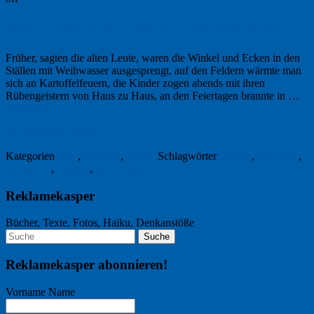
Walle Sayer: Der Dichter als Türöffner
Früher, sagten die alten Leute, waren die Winkel und Ecken in den
Ställen mit Weihwasser ausgesprengt, auf den Feldern wärmte man
sich an Kartoffelfeuern, die Kinder zogen abends mit ihren
Rübengeistern von Haus zu Haus, an den Feiertagen brannte in …
Weiterlesen
→
12. Dezember 2019
Kategorien
Foto
,
Literatur
,
Poesie
Schlagwörter
Dialekt
,
Dichtung
,
Fotografie
,
Lesung
,
Walle Sayer
Reklamekasper
Bücher, Texte, Fotos, Haiku, Denkanstöße
Reklamekasper abonnieren!
Vorname Name