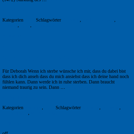
25. Juli 2025
Kategorien
Lyrik
Schlagwörter
Dichtung
,
Emily Dickinson
,
Himmel
,
Lyrik
,
Normandie
Permalink
2
Verabredung mit Michael Krüger
Für Deborah Wenn ich sterbe wünsche ich mir, dass du dabei bist
dass ich dich anseh dass du mich ansiehst dass ich deine hand noch
fühlen kann. Dann werde ich in ruhe sterben. Dann braucht
niemand traurig zu sein. Dann …
Weiterlesen
→
25. April 2025
Kategorien
Buchtipp
,
Lyrik
Schlagwörter
Buchtipp
,
Dichtung
,
Erinnerungen
,
Michael Krüger
Permalink
off