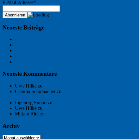
E-Mail-Adresse*
Neueste Beiträge
Der Name an der Wand: André Chaix
Freitagsfoto: Wasserläufer
Freitagsfoto: Morgendämmerung
Freitagsfoto: Pétanque
Ein Gespräch über Autos – mit der KI
Neueste Kommentare
Uwe Hilke
zu
Der Name an der Wand: André Chaix
Claudia Schumacher
zu
Der Name an der Wand: André
Chaix
Ingeborg Simon
zu
Freitagsfoto: Meer
Uwe Hilke
zu
Freiheit statt Abhängigkeit
Mirjam Rief
zu
Großmeister der kleinen Form: Peter Bichsel
Archiv
Archiv