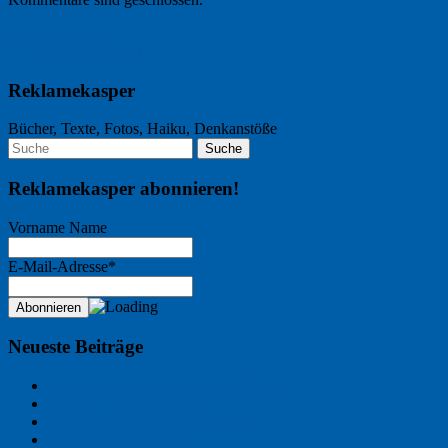
Nächster Artikel →
← Vorheriger Artikel
Reklamekasper
Bücher, Texte, Fotos, Haiku, Denkanstöße
Reklamekasper abonnieren!
Vorname Name
E-Mail-Adresse*
Neueste Beiträge
Der Name an der Wand: André Chaix
Freitagsfoto: Wasserläufer
Freitagsfoto: Morgendämmerung
Freitagsfoto: Pétanque