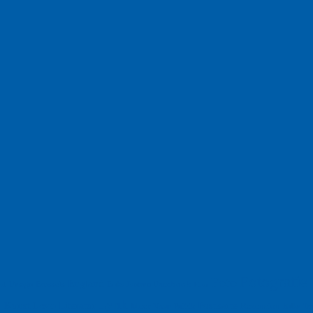
Fotografie
Foto
England
Facebook
Design
Ecussols
Erika Jantzen
nd
Film
Lyrik
Kunst
Lesen
Literatur
Postkarte
n
Meer
Rezension
Rilke
Natur
Te
Politik