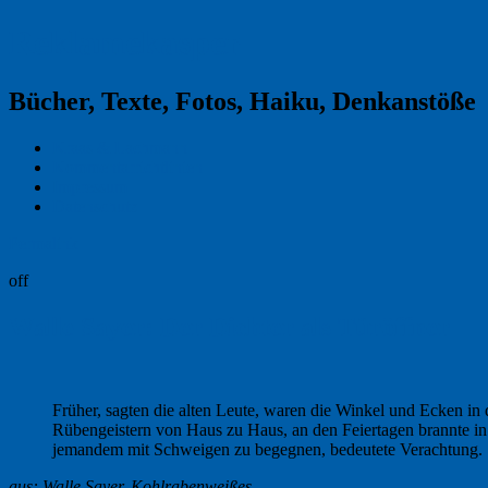
Reklamekasper
Bücher, Texte, Fotos, Haiku, Denkanstöße
Kraas & Lachmann
Kommentarrichtlinien
Impressum
Datenschutz
Permalink
off
Walle Sayer: Der Dichter als Türöffner
Früher, sagten die alten Leute, waren die Winkel und Ecken in
Rübengeistern von Haus zu Haus, an den Feiertagen brannte in 
jemandem mit Schweigen zu begegnen, bedeutete Verachtung.
aus: Walle Sayer, Kohlrabenweißes