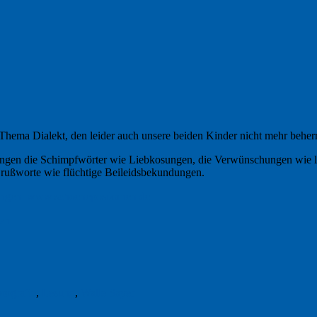
hema Dialekt, den leider auch unsere beiden Kinder nicht mehr beher
 klingen die Schimpfwörter wie Liebkosungen, die Verwünschungen wie
rußworte wie flüchtige Beileidsbekundungen.
gen
tografie
,
Lesung
,
Walle Sayer