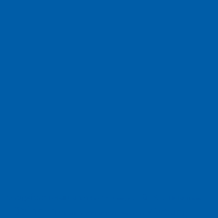
Haiku
Freitagsfoto
Garten
Gedicht
Fußball
Herbst
Humor
Google
Tübingen
Werbung
Weihnachten
Ukraine
xt
Werbefilm