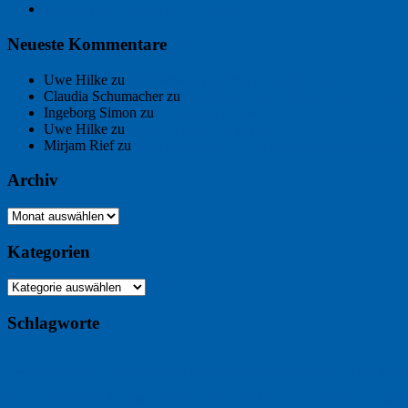
Ein Gespräch über Autos – mit der KI
Neueste Kommentare
Uwe Hilke
zu
Der Name an der Wand: André Chaix
Claudia Schumacher
zu
Der Name an der Wand: André Chaix
Ingeborg Simon
zu
Freitagsfoto: Meer
Uwe Hilke
zu
Freiheit statt Abhängigkeit
Mirjam Rief
zu
Großmeister der kleinen Form: Peter Bichsel
Archiv
Archiv
Kategorien
Kategorien
Schlagworte
Buchtipp
Buch
Buchbesprechung
B2B
Bouvier des Flandres
Burgu
Hölderlin
Jack Ridl
Hund
Kommunikatio
Industriewerbung
Issa
Klimawandel