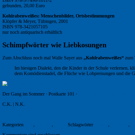
ISBN 978-3-7496-1011-2
gebunden, 20,00 Euro
Kohlrabenweißes: Menschenbilder, Ortsbestimmungen
Klöpfer & Meyer, Tübingen, 2001
ISBN 978-3421057105
nur noch antiquarisch erhältlich
Schimpfwörter wie Liebkosungen
Zum Abschluss noch mal Walle Sayer aus
„Kohlrabenweißes“
zum T
Im hiesigen Dialekt, den die Kinder in der Schule verlernen,
dem Komödienstadel, die Flüche wie Lobpreisungen und die G
Der Gang im Sommer · Postkarte 101 ·
© Schöne Postkarten, Tübin
C.K. | N.K.
12. Dezember 2019
Kategorien
Foto
,
Literatur
,
Poesie
Schlagwörter
Dialekt
,
Dichtung
,
Fo
Kommentare sind geschlossen.