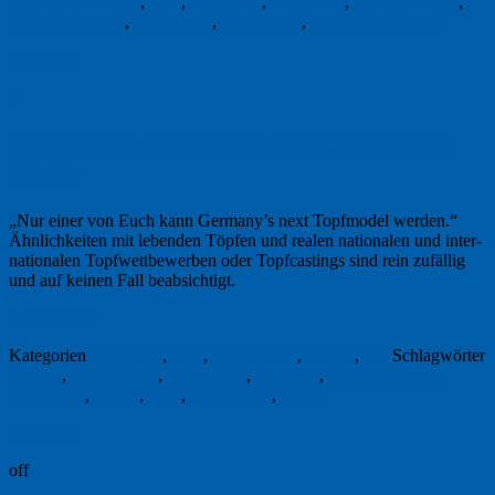
Draußen im Lande
,
Foto
,
Fotografie
,
Hinterland
,
Jess Jochimsen
,
Reichstagkuppel
,
Schlapphut
,
Wahlkampf
,
zur wilden Muschi
Permalink
1
Germany’s next Topfmodel: Das große
Finale
„Nur einer von Euch kann Germany’s next Topfmodel werden.“
Ähnlichkeiten mit lebenden Töpfen und realen natio­nalen und inter­
na­tionalen Topfwettbewerben oder Topfcastings sind rein zufällig
und auf keinen Fall beabsichtigt.
1. Juni 2013
Kategorien
Allgemein
,
Foto
,
Gesellschaft
,
Humor
,
TV
Schlagwörter
Casting
,
Deutschland
,
Fotomodell
,
Germany
,
Germany's next
Topfmodel
,
Model
,
Topf
,
Topfcasting
,
Töpfe
Permalink
off