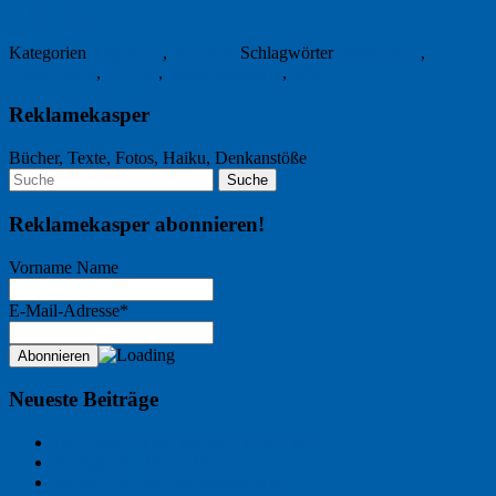
5. Juli 2010
Kategorien
Allgemein
,
Werbung
Schlagwörter
Blumentopf
,
Deutschland
,
Fußball
,
Imagekampagne
,
WM
Reklamekasper
Bücher, Texte, Fotos, Haiku, Denkanstöße
Reklamekasper abonnieren!
Vorname Name
E-Mail-Adresse*
Neueste Beiträge
Der Name an der Wand: André Chaix
Freitagsfoto: Wasserläufer
Freitagsfoto: Morgendämmerung