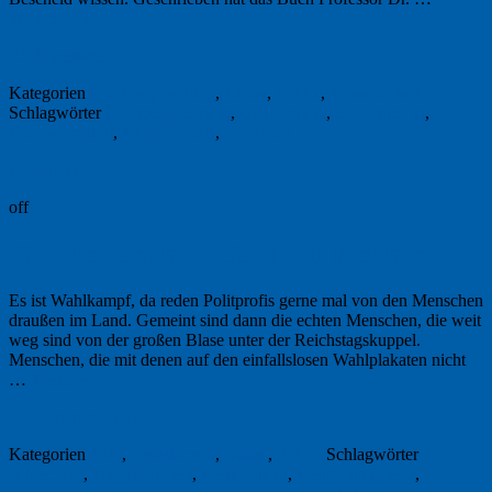
Weiterlesen
→
23. September 2021
Kategorien
Buchbesprechung
,
Klima
,
Politik
,
Wissenschaft
Schlagwörter
Buchbesprechung
,
Deutschland
,
Erderhitzung
,
Erderwärmung
,
Klimawandel
,
Sachbuch
Permalink
off
Eine Deutschlandreise ins Hinterland
Es ist Wahlkampf, da reden Politprofis gerne mal von den Menschen
drau­ßen im Land. Gemeint sind dann die echten Menschen, die weit
weg sind von der großen Blase unter der Reichstagskuppel.
Menschen, die mit denen auf den einfallslosen Wahlplakaten nicht
…
Weiterlesen
→
11. September 2013
Kategorien
Foto
,
Gesellschaft
,
Kultur
,
Politik
Schlagwörter
Bilderreise
,
Danebenleben
,
Deutschland
,
Deutschlandreise
,