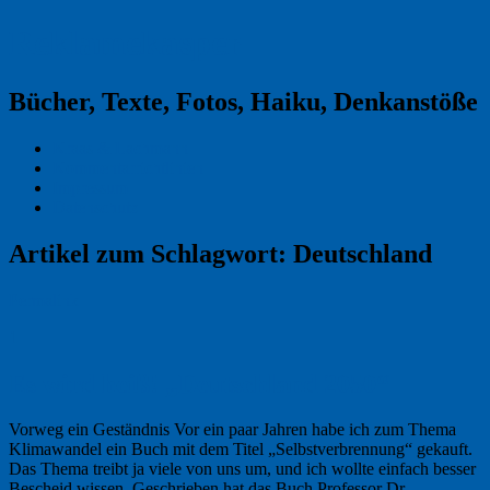
Reklamekasper
Bücher, Texte, Fotos, Haiku, Denkanstöße
Kraas & Lachmann
Kommentarrichtlinien
Impressum
Datenschutz
Artikel zum Schlagwort:
Deutschland
Permalink
1
Es wird heiß! „Deutschland 2050“
Vorweg ein Geständnis Vor ein paar Jahren habe ich zum Thema
Klimawandel ein Buch mit dem Titel „Selbstverbrennung“ gekauft.
Das Thema treibt ja viele von uns um, und ich wollte einfach besser
Bescheid wissen. Geschrieben hat das Buch Professor Dr. …