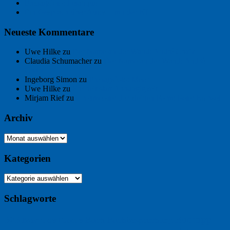
Freitagsfoto: Pétanque
Ein Gespräch über Autos – mit der KI
Neueste Kommentare
Uwe Hilke
zu
Der Name an der Wand: André Chaix
Claudia Schumacher
zu
Der Name an der Wand: André
Chaix
Ingeborg Simon
zu
Freitagsfoto: Meer
Uwe Hilke
zu
Freiheit statt Abhängigkeit
Mirjam Rief
zu
Großmeister der kleinen Form: Peter Bichsel
Archiv
Archiv
Kategorien
Kategorien
Schlagworte
Buchtipp
Buch
Buchbesprechung
B2B
Bouvier des Flandres