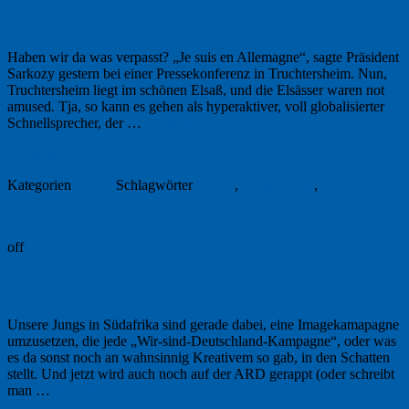
Elsaß wieder deutsch?
Haben wir da was verpasst? „Je suis en Allemagne“, sagte Präsident
Sarkozy gestern bei einer Pressekonferenz in Truchtersheim. Nun,
Truchtersheim liegt im schönen Elsaß, und die Elsässer waren not
amused. Tja, so kann es gehen als hyperaktiver, voll globalisierter
Schnellsprecher, der …
Weiterlesen
→
19. Januar 2011
Kategorien
Politik
Schlagwörter
Alsace
,
Deutschland
,
Sarkozy
Permalink
off
Die Männer von La Mannschaft
Unsere Jungs in Südafrika sind gerade dabei, eine Imagekamapagne
umzusetzen, die jede „Wir-sind-Deutschland-Kampagne“, oder was
es da sonst noch an wahnsinnig Kreativem so gab, in den Schatten
stellt. Und jetzt wird auch noch auf der ARD gerappt (oder schreibt
man …
Weiterlesen
→