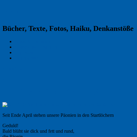
Reklamekasper
Bücher, Texte, Fotos, Haiku, Denkanstöße
Kraas & Lachmann
Kommentarrichtlinien
Impressum
Datenschutz
Permalink
2
Frühlingsfest in der Staudengärtnerei
Seit Ende April stehen unsere Päonien in den Startlöchern
Geduld!
Bald blüht sie dick und fett und rund,
die Päonie