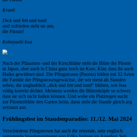
Kranō
Dick und fett und rund
und zufrieden sieht sie aus,
die Päonie!
Kobayashi Issa
Nach der Pflaumen- und der Kirschblüte steht die Blüte der Päonie
in Japan, aber auch in China ganz hoch im Kurs. Klar, dass ihr auch
Haiku gewidmet sind. Die Pfingstrosen (Paonia) bilden mit 32 Arten
die Familie der Pfingstrosengewächse, die wir meist als Stauden
sehen, die unglaublich „dick und fett und rund“ blühen, wie Issa
völlig korrekt dichtet. Meistens werden die Blütenköpfe so schwer,
dass sie sich nicht halten können. Und wehe ein Platzregen sucht
zur Päonienblüte den Garten heim, dann sieht die Staude gleich arg
zerzaust aus.
Frühlingsfest im Staudenparadies: 11./12. Mai 2024
Verschiedene Pfingstrosen hat auch die reizende, sehr englisch
anmutende Staudengärtnerei von Erika Jantzen im Angebot. Seit