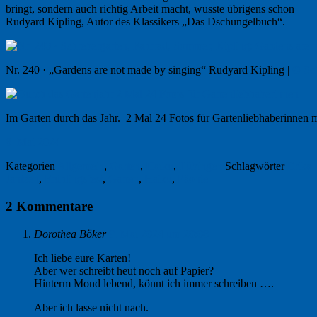
bringt, sondern auch richtig Arbeit macht, wusste übrigens schon
Rudyard Kipling, Autor des Klassikers „Das Dschungelbuch“.
Nr. 240 · „Gardens are not made by singing“ Rudyard Kipling |
© Sch
Im Garten durch das Jahr. 2 Mal 24 Fotos für Gartenliebhaberinnen 
8. Mai 2024
Kategorien
Allgemein
,
Garten
,
Haiku
,
Tübingen
Schlagwörter
Erika
Jantzen
,
Frühlingsfest
,
Garten
,
Haiku
,
Päonie
2 Kommentare
Dorothea Böker
9. Mai 2024 um 20:08
Ich liebe eure Karten!
Aber wer schreibt heut noch auf Papier?
Hinterm Mond lebend, könnt ich immer schreiben ….
Aber ich lasse nicht nach.