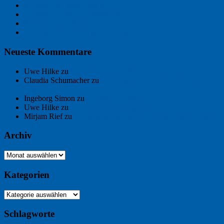
Freitagsfoto: Wasserläufer
Freitagsfoto: Morgendämmerung
Freitagsfoto: Pétanque
Ein Gespräch über Autos – mit der KI
Neueste Kommentare
Uwe Hilke
zu
Der Name an der Wand: André Chaix
Claudia Schumacher
zu
Der Name an der Wand: André
Chaix
Ingeborg Simon
zu
Freitagsfoto: Meer
Uwe Hilke
zu
Freiheit statt Abhängigkeit
Mirjam Rief
zu
Großmeister der kleinen Form: Peter Bichsel
Archiv
Archiv
Kategorien
Kategorien
Schlagworte