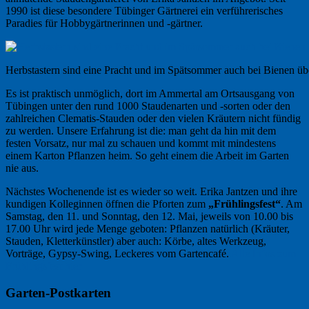
1990 ist diese besondere Tübinger Gärtnerei ein verführerisches
Paradies für Hobbygärtnerinnen und -gärtner.
Herbstastern sind eine Pracht und im Spätsommer auch bei Bienen übe
Es ist praktisch unmöglich, dort im Ammertal am Ortsausgang von
Tübingen unter den rund 1000 Staudenarten und -sorten oder den
zahlreichen Clematis-Stauden oder den vielen Kräutern nicht fündig
zu werden. Unsere Erfahrung ist die: man geht da hin mit dem
festen Vorsatz, nur mal zu schauen und kommt mit mindestens
einem Karton Pflanzen heim. So geht einem die Arbeit im Garten
nie aus.
Nächstes Wochenende ist es wieder so weit. Erika Jantzen und ihre
kundigen Kolleginnen öffnen die Pforten zum
„Frühlingsfest“
. Am
Samstag, den 11. und Sonntag, den 12. Mai, jeweils von 10.00 bis
17.00 Uhr wird jede Menge geboten: Pflanzen natürlich (Kräuter,
Stauden, Kletterkünstler) aber auch: Körbe, altes Werkzeug,
Vorträge, Gypsy-Swing, Leckeres vom Gartencafé.
Alle Infos zum
Frühlingsfest hier
Garten-Postkarten