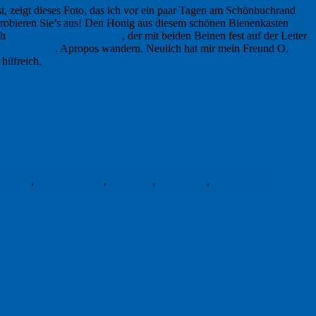
st, zeigt dieses Foto, das ich vor ein paar Tagen am Schönbuchrand
Probieren Sie’s aus! Den Honig aus diesem schönen Bienenkasten
ch
ein exzellenter Baumwart
, der mit beiden Beinen fest auf der Leiter
ichte zu Fuß
. Apropos wandern. Neulich hat mir mein Freund O.
hilfreich.
Schnitt
,
Rickmer Stohp
,
Tübingen
,
Waldhause
,
Walter Jens