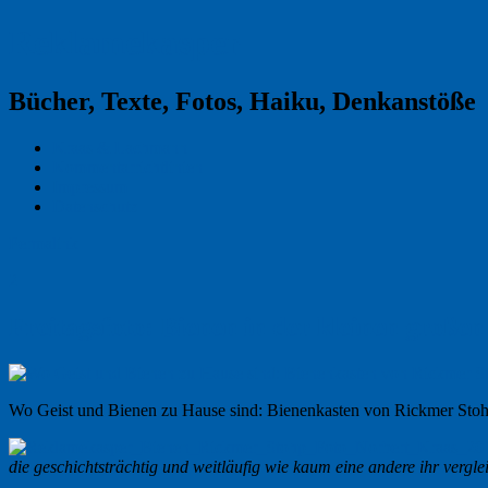
Reklamekasper
Bücher, Texte, Fotos, Haiku, Denkanstöße
Kraas & Lachmann
Kommentarrichtlinien
Impressum
Datenschutz
Permalink
2
Freitagsfoto: Bienen in der kleinen großen
Wo Geist und Bienen zu Hause sind: Bienenkasten von Rickmer Stoh
die geschichtsträchtig und weitläufig wie kaum eine andere ihr vergl