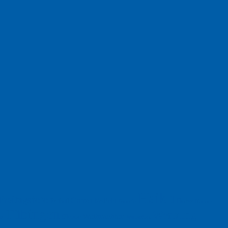
Haiku
Freitagsfoto
Garten
Gedicht
Fußball
Herbst
Humor
Google
Tübingen
Werbung
Weihnachten
Ukraine
xt
Werbefilm