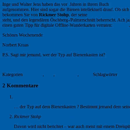
Inge und Walter Jens haben das vor Jahren in ihrem Buch
Die kleine
aufgenommen. Hier sind sogar die Bienen intellektuell drauf. Ob si
bekommen Sie von
Rickmer Stohp
, der seine
Imkerei in Waldhause
steht, und den legendären Öschberg-/Palmerschnitt beherrscht. Ach ja
einen guten Tipp für digitale Offline-Wanderkarten verraten:
Map out
Schönes Wochenende
Norbert Kraas
P.S. Sagt mir jemand, wer der Typ auf Bienenkasten ist?
24. Juni 2016
Kategorien
Allgemein
,
Foto
,
Freitagsfoto
,
Kultur
Schlagwörter
Baum
2 Kommentare
Petra Gorschlüter
24. Juni 2016 um 15:16
… der Typ auf dem Bienenkasten ? Bestimmt jemand dem sein
Rickmer Stohp
29. Juni 2016 um 14:06
Davon wird nicht berichtet – war auch meist mit einem Dreispit