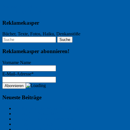
Nächster Artikel →
← Vorheriger Artikel
Reklamekasper
Bücher, Texte, Fotos, Haiku, Denkanstöße
Reklamekasper abonnieren!
Vorname Name
E-Mail-Adresse*
Neueste Beiträge
Der Name an der Wand: André Chaix
Freitagsfoto: Wasserläufer
Freitagsfoto: Morgendämmerung
Freitagsfoto: Pétanque
Ein Gespräch über Autos – mit der KI