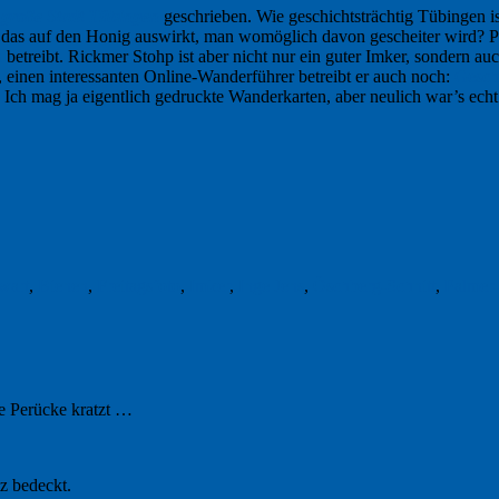
 große Stadt Tübingen
geschrieben. Wie geschichtsträchtig Tübingen i
ch das auf den Honig auswirkt, man womöglich davon gescheiter wird? 
n
betreibt. Rickmer Stohp ist aber nicht nur ein guter Imker, sondern au
, einen interessanten Online-Wanderführer betreibt er auch noch:
Gesch
. Ich mag ja eigentlich gedruckte Wanderkarten, aber neulich war’s echt 
wart
,
Bienen
,
Freitagsfoto
,
Imker
,
Inge Jens
,
Öschberg-Schnitt
,
Palmer-
e Perücke kratzt …
z bedeckt.