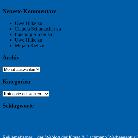
Neueste Kommentare
Uwe Hilke
zu
Der Name an der Wand: André Chaix
Claudia Schumacher
zu
Der Name an der Wand: André Chaix
Ingeborg Simon
zu
Freitagsfoto: Meer
Uwe Hilke
zu
Freiheit statt Abhängigkeit
Mirjam Rief
zu
Großmeister der kleinen Form: Peter Bichsel
Archiv
Archiv
Kategorien
Kategorien
Schlagworte
Buchtipp
Buch
Buchbesprechung
B2B
Bouvier des Flandres
Burgu
Hölderlin
Jack Ridl
Hund
Kommunikatio
Industriewerbung
Issa
Klimawandel
Reklamekasper – das Weblog der
Kraas & Lachmann Werbeagentu