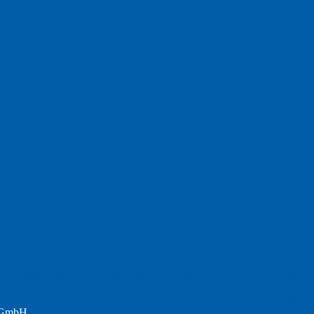
Fotografie
Foto
England
Facebook
Design
Ecussols
Erika Jantzen
nd
Film
Lyrik
Kunst
Lesen
Literatur
Postkarte
n
Meer
Rezension
Rilke
Natur
Te
Politik
r GmbH