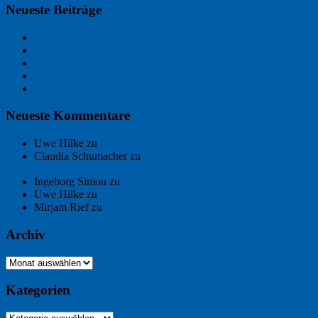
Neueste Beiträge
Der Name an der Wand: André Chaix
Freitagsfoto: Wasserläufer
Freitagsfoto: Morgendämmerung
Freitagsfoto: Pétanque
Ein Gespräch über Autos – mit der KI
Neueste Kommentare
Uwe Hilke
zu
Der Name an der Wand: André Chaix
Claudia Schumacher
zu
Der Name an der Wand: André
Chaix
Ingeborg Simon
zu
Freitagsfoto: Meer
Uwe Hilke
zu
Freiheit statt Abhängigkeit
Mirjam Rief
zu
Großmeister der kleinen Form: Peter Bichsel
Archiv
Archiv
Kategorien
Kategorien