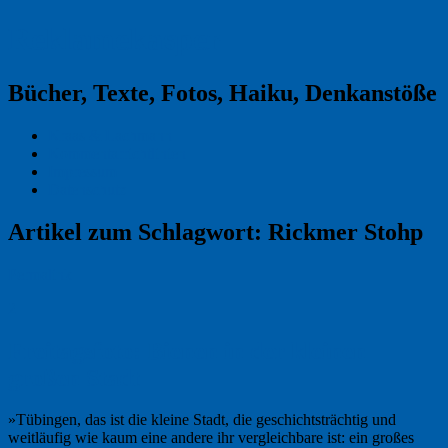
Reklamekasper
Bücher, Texte, Fotos, Haiku, Denkanstöße
Kraas & Lachmann
Kommentarrichtlinien
Impressum
Datenschutz
Artikel zum Schlagwort:
Rickmer Stohp
Permalink
2
Freitagsfoto: Bienen in der kleinen
großen Stadt
»Tübingen, das ist die kleine Stadt, die geschichtsträchtig und
weitläufig wie kaum eine andere ihr vergleichbare ist: ein großes