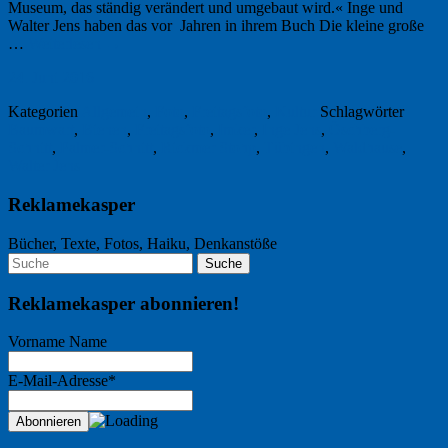
Museum, das ständig verändert und umgebaut wird.« Inge und
Walter Jens haben das vor Jahren in ihrem Buch Die kleine große
…
Weiterlesen
→
24. Juni 2016
Kategorien
Allgemein
,
Foto
,
Freitagsfoto
,
Kultur
Schlagwörter
Baumwart
,
Bienen
,
Freitagsfoto
,
Imker
,
Inge Jens
,
Öschberg-
Schnitt
,
Palmer-Schnitt
,
Rickmer Stohp
,
Tübingen
,
Waldhause
,
Walter Jens
Reklamekasper
Bücher, Texte, Fotos, Haiku, Denkanstöße
Reklamekasper abonnieren!
Vorname Name
E-Mail-Adresse*