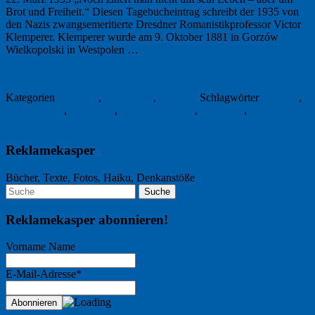
Brot und Freiheit.“ Diesen Tagebucheintrag schreibt der 1935 von
den Nazis zwangsemeritierte Dresdner Romanistikprofessor Victor
Klemperer. Klemperer wurde am 9. Oktober 1881 in Gorzów
Wielkopolski in Westpolen …
Weiterlesen
→
19. September 2025
Kategorien
Buchtipp
,
Geschichte
,
Literatur
Schlagwörter
Dresden
,
Drittes Reich
,
Holocaust
,
Judenverfolgung
,
Tagebuch
,
Victor
Klemperer
Reklamekasper
Bücher, Texte, Fotos, Haiku, Denkanstöße
Reklamekasper abonnieren!
Vorname Name
E-Mail-Adresse*