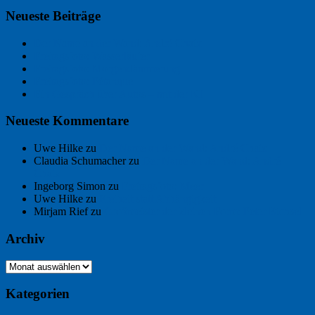
Neueste Beiträge
Der Name an der Wand: André Chaix
Freitagsfoto: Wasserläufer
Freitagsfoto: Morgendämmerung
Freitagsfoto: Pétanque
Ein Gespräch über Autos – mit der KI
Neueste Kommentare
Uwe Hilke
zu
Der Name an der Wand: André Chaix
Claudia Schumacher
zu
Der Name an der Wand: André
Chaix
Ingeborg Simon
zu
Freitagsfoto: Meer
Uwe Hilke
zu
Freiheit statt Abhängigkeit
Mirjam Rief
zu
Großmeister der kleinen Form: Peter Bichsel
Archiv
Archiv
Kategorien