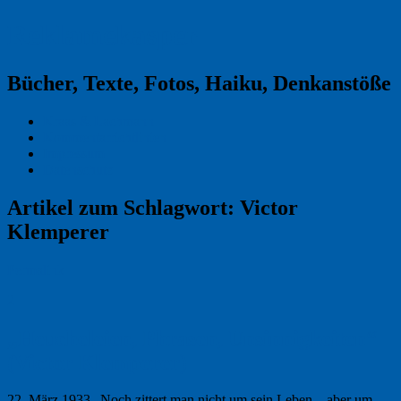
Reklamekasper
Bücher, Texte, Fotos, Haiku, Denkanstöße
Kraas & Lachmann
Kommentarrichtlinien
Impressum
Datenschutz
Artikel zum Schlagwort:
Victor
Klemperer
Permalink
2
„Heucheleien, Phrasen, Unsinnigkeiten“
(Victor Klemperer)
22. März 1933 „Noch zittert man nicht um sein Leben – aber um