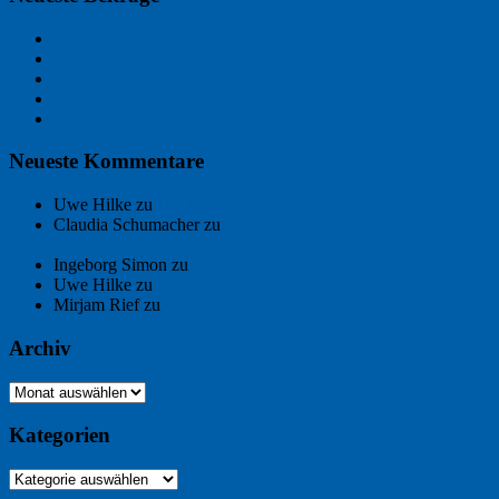
Der Name an der Wand: André Chaix
Freitagsfoto: Wasserläufer
Freitagsfoto: Morgendämmerung
Freitagsfoto: Pétanque
Ein Gespräch über Autos – mit der KI
Neueste Kommentare
Uwe Hilke
zu
Der Name an der Wand: André Chaix
Claudia Schumacher
zu
Der Name an der Wand: André
Chaix
Ingeborg Simon
zu
Freitagsfoto: Meer
Uwe Hilke
zu
Freiheit statt Abhängigkeit
Mirjam Rief
zu
Großmeister der kleinen Form: Peter Bichsel
Archiv
Archiv
Kategorien
Kategorien