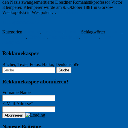
den Nazis zwangsemeritierte Dresdner Romanistikprofessor Victor
Klemperer. Klemperer wurde am 9. Oktober 1881 in Gorzów
Wielkopolski in Westpolen …
Weiterlesen
→
19. September 2025
Kategorien
Buchtipp
,
Geschichte
,
Literatur
Schlagwörter
Dresden
,
Drittes Reich
,
Holocaust
,
Judenverfolgung
,
Tagebuch
,
Victor
Klemperer
Reklamekasper
Bücher, Texte, Fotos, Haiku, Denkanstöße
Reklamekasper abonnieren!
Vorname Name
E-Mail-Adresse*
Neueste Beiträge