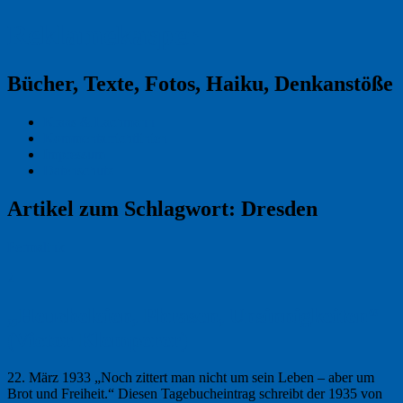
Reklamekasper
Bücher, Texte, Fotos, Haiku, Denkanstöße
Kraas & Lachmann
Kommentarrichtlinien
Impressum
Datenschutz
Artikel zum Schlagwort:
Dresden
Permalink
2
„Heucheleien, Phrasen, Unsinnigkeiten“
(Victor Klemperer)
22. März 1933 „Noch zittert man nicht um sein Leben – aber um
Brot und Freiheit.“ Diesen Tagebucheintrag schreibt der 1935 von