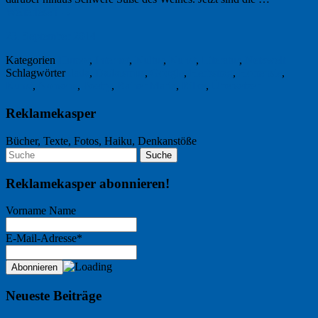
Weiterlesen
→
23. September 2014
Kategorien
Humor
,
Internet
,
Kultur
,
Kunst
,
Literatur
,
Netzwelt
Schlagwörter
dada
,
Dadaismus
,
Google
,
Herbsttag
,
Hortensie
,
Kunst
,
Nonsens
,
Poetry
,
Rainer Maria
,
Rilke
,
Übersetzer
Reklamekasper
Bücher, Texte, Fotos, Haiku, Denkanstöße
Reklamekasper abonnieren!
Vorname Name
E-Mail-Adresse*
Neueste Beiträge