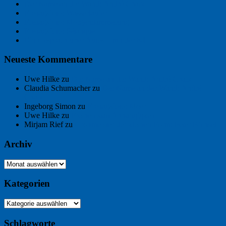
Der Name an der Wand: André Chaix
Freitagsfoto: Wasserläufer
Freitagsfoto: Morgendämmerung
Freitagsfoto: Pétanque
Ein Gespräch über Autos – mit der KI
Neueste Kommentare
Uwe Hilke
zu
Der Name an der Wand: André Chaix
Claudia Schumacher
zu
Der Name an der Wand: André
Chaix
Ingeborg Simon
zu
Freitagsfoto: Meer
Uwe Hilke
zu
Freiheit statt Abhängigkeit
Mirjam Rief
zu
Großmeister der kleinen Form: Peter Bichsel
Archiv
Archiv
Kategorien
Kategorien
Schlagworte