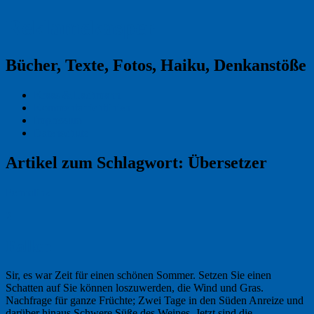
Reklamekasper
Bücher, Texte, Fotos, Haiku, Denkanstöße
Kraas & Lachmann
Kommentarrichtlinien
Impressum
Datenschutz
Artikel zum Schlagwort:
Übersetzer
Permalink
2
Fallen
Sir, es war Zeit für einen schönen Sommer. Setzen Sie einen
Schatten auf Sie können loszuwerden, die Wind und Gras.
Nachfrage für ganze Früchte; Zwei Tage in den Süden Anreize und
darüber hinaus Schwere Süße des Weines. Jetzt sind die …