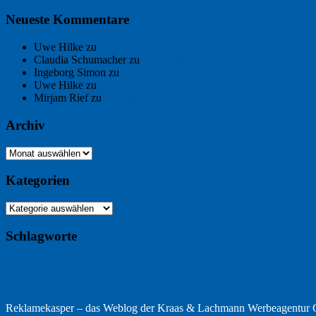
Neueste Kommentare
Uwe Hilke
zu
Der Name an der Wand: André Chaix
Claudia Schumacher
zu
Der Name an der Wand: André Chaix
Ingeborg Simon
zu
Freitagsfoto: Meer
Uwe Hilke
zu
Freiheit statt Abhängigkeit
Mirjam Rief
zu
Großmeister der kleinen Form: Peter Bichsel
Archiv
Archiv
Kategorien
Kategorien
Schlagworte
Buchtipp
Buch
Buchbesprechung
B2B
Bouvier des Flandres
Burgu
Hölderlin
Jack Ridl
Hund
Kommunikatio
Industriewerbung
Issa
Klimawandel
Reklamekasper – das Weblog der
Kraas & Lachmann Werbeagentu