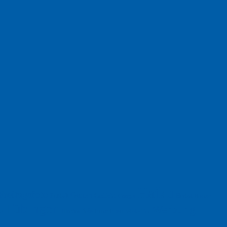
Haiku
Freitagsfoto
Garten
Gedicht
Fußball
Herbst
Humor
Google
Tübingen
Werbung
Weihnachten
Ukraine
xt
Werbefilm