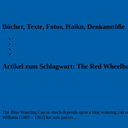
Reklamekasper
Bücher, Texte, Fotos, Haiku, Denkanstöße
Kraas & Lachmann
Kommentarrichtlinien
Impressum
Datenschutz
Artikel zum Schlagwort:
The Red Wheelb
Permalink
1
Freitagsfoto: The Blue Watering Can
The Blue Watering Can so much depends upon a blue watering can on 
Williams (1883 – 1963) hat sein ganzes …
Weiterlesen
→
10. März 2018