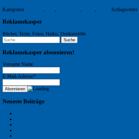
Kategorien
Buchtipp
,
Foto
,
Freitagsfoto
,
Lesen
,
Poesie
Schlagwörter
Reklamekasper
Bücher, Texte, Fotos, Haiku, Denkanstöße
Reklamekasper abonnieren!
Vorname Name
E-Mail-Adresse*
Neueste Beiträge
Der Name an der Wand: André Chaix
Freitagsfoto: Wasserläufer
Freitagsfoto: Morgendämmerung
Freitagsfoto: Pétanque
Ein Gespräch über Autos – mit der KI