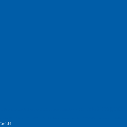
Fotografie
Foto
England
Facebook
Design
Ecussols
Erika Jantzen
nd
Film
Lyrik
Kunst
Lesen
Literatur
Postkarte
n
Meer
Rezension
Rilke
Natur
Te
Politik
r GmbH