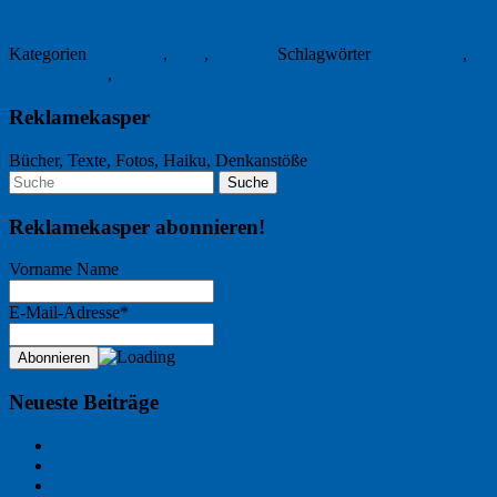
9. Mai 2017
Kategorien
Allgemein
,
Foto
,
Literatur
Schlagwörter
nature writer
,
Roger Deakin
,
Snail
Reklamekasper
Bücher, Texte, Fotos, Haiku, Denkanstöße
Reklamekasper abonnieren!
Vorname Name
E-Mail-Adresse*
Neueste Beiträge
Der Name an der Wand: André Chaix
Freitagsfoto: Wasserläufer
Freitagsfoto: Morgendämmerung