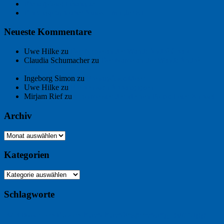
Freitagsfoto: Pétanque
Ein Gespräch über Autos – mit der KI
Neueste Kommentare
Uwe Hilke
zu
Der Name an der Wand: André Chaix
Claudia Schumacher
zu
Der Name an der Wand: André
Chaix
Ingeborg Simon
zu
Freitagsfoto: Meer
Uwe Hilke
zu
Freiheit statt Abhängigkeit
Mirjam Rief
zu
Großmeister der kleinen Form: Peter Bichsel
Archiv
Archiv
Kategorien
Kategorien
Schlagworte
Buchtipp
Buch
Buchbesprechung
B2B
Bouvier des Flandres