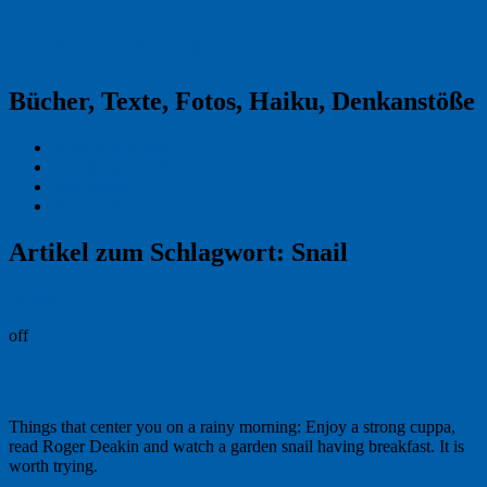
Reklamekasper
Bücher, Texte, Fotos, Haiku, Denkanstöße
Kraas & Lachmann
Kommentarrichtlinien
Impressum
Datenschutz
Artikel zum Schlagwort:
Snail
Permalink
off
On a beautiful rainy morning in May
Things that center you on a rainy morning: Enjoy a strong cuppa,
read Roger Deakin and watch a garden snail having breakfast. It is
worth trying.