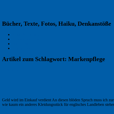
Reklamekasper
Bücher, Texte, Fotos, Haiku, Denkanstöße
Kraas & Lachmann
Kommentarrichtlinien
Impressum
Datenschutz
Artikel zum Schlagwort:
Markenpflege
Permalink
13
Wie man im Einkauf einer Marke schaden
Geld wird im Einkauf verdient An diesen blöden Spruch muss ich zur
wie kaum ein anderes Kleidungsstück für englisches Landleben steh
7. März 2012