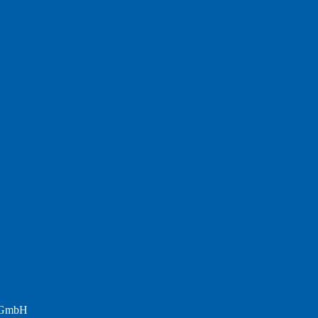
Fotografie
Foto
England
Facebook
Design
Ecussols
Erika Jantzen
nd
Film
Lyrik
Kunst
Lesen
Literatur
Postkarte
n
Meer
Rezension
Rilke
Natur
Te
Politik
r GmbH