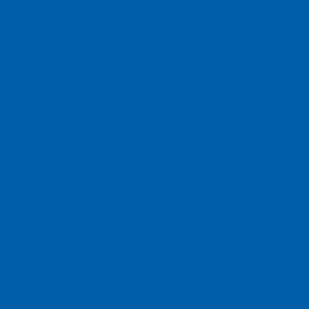
Haiku
Freitagsfoto
Garten
Gedicht
Fußball
Herbst
Humor
Google
Tübingen
Werbung
Weihnachten
Ukraine
xt
Werbefilm