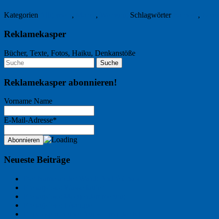
Kategorien
Allgemein
,
Marke
,
Werbung
Schlagwörter
Barbour
,
Beauf
Reklamekasper
Bücher, Texte, Fotos, Haiku, Denkanstöße
Reklamekasper abonnieren!
Vorname Name
E-Mail-Adresse*
Neueste Beiträge
Der Name an der Wand: André Chaix
Freitagsfoto: Wasserläufer
Freitagsfoto: Morgendämmerung
Freitagsfoto: Pétanque
Ein Gespräch über Autos – mit der KI