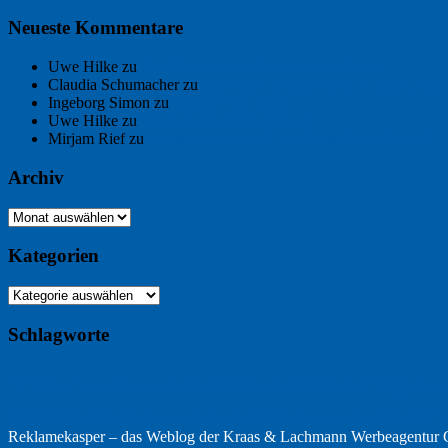
Neueste Kommentare
Uwe Hilke
zu
Der Name an der Wand: André Chaix
Claudia Schumacher
zu
Der Name an der Wand: André Chaix
Ingeborg Simon
zu
Freitagsfoto: Meer
Uwe Hilke
zu
Freiheit statt Abhängigkeit
Mirjam Rief
zu
Großmeister der kleinen Form: Peter Bichsel
Archiv
Archiv
Kategorien
Kategorien
Schlagworte
Buchtipp
Buch
Buchbesprechung
B2B
Bouvier des Flandres
Burgu
Hölderlin
Jack Ridl
Hund
Kommunikatio
Industriewerbung
Issa
Klimawandel
Reklamekasper – das Weblog der
Kraas & Lachmann Werbeagentu