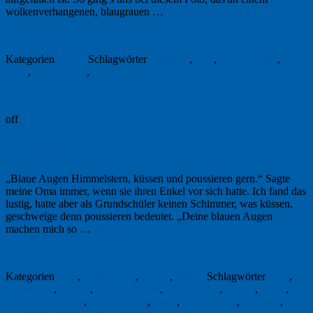
wolkenverhangenen, blaugrauen …
Weiterlesen
→
26. August 2022
Kategorien
Musik
Schlagwörter
Bretagne
,
Jazz
,
Kind of Blue
,
Meer
,
Miles Davis
,
Musik
Permalink
off
Freitagsfoto: Blau ohne Worte
„Blaue Augen Himmelstern, küssen und poussieren gern.“ Sagte
meine Oma immer, wenn sie ihren Enkel vor sich hatte. Ich fand das
lustig, hatte aber als Grundschüler keinen Schimmer, was küssen,
geschweige denn poussieren bedeutet. „Deine blauen Augen
machen mich so …
Weiterlesen
→
1. Juli 2016
Kategorien
Foto
,
Freitagsfoto
,
Grafik
,
Kultur
Schlagwörter
Blau
,
Dalmatiner
,
Farben
,
Farrow & Ball
,
Firmenfarbe
,
Homer
,
Hund
,
Hundenfotografie
,
Kind of Blue
,
Logo
,
Miles David
,
Odyssee
,