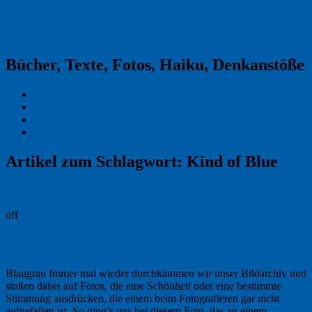
Reklamekasper
Bücher, Texte, Fotos, Haiku, Denkanstöße
Kraas & Lachmann
Kommentarrichtlinien
Impressum
Datenschutz
Artikel zum Schlagwort:
Kind of Blue
Permalink
off
Kind of Blue – Blaugrau
Blaugrau Immer mal wieder durchkämmen wir unser Bildarchiv und
stoßen dabei auf Fotos, die eine Schönheit oder eine bestimmte
Stimmung ausdrücken, die einem beim Fotografieren gar nicht
aufgefallen ist. So ging’s uns bei diesem Foto, das an einem