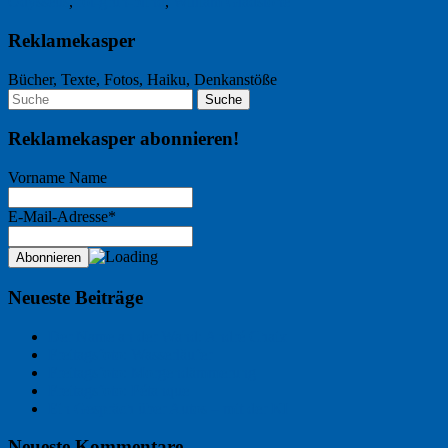
Odysseus
,
rot-grün-blind
,
William Gladstone
Reklamekasper
Bücher, Texte, Fotos, Haiku, Denkanstöße
Reklamekasper abonnieren!
Vorname Name
E-Mail-Adresse*
Neueste Beiträge
Der Name an der Wand: André Chaix
Freitagsfoto: Wasserläufer
Freitagsfoto: Morgendämmerung
Freitagsfoto: Pétanque
Ein Gespräch über Autos – mit der KI
Neueste Kommentare