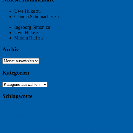
Uwe Hilke
zu
Der Name an der Wand: André Chaix
Claudia Schumacher
zu
Der Name an der Wand: André
Chaix
Ingeborg Simon
zu
Freitagsfoto: Meer
Uwe Hilke
zu
Freiheit statt Abhängigkeit
Mirjam Rief
zu
Großmeister der kleinen Form: Peter Bichsel
Archiv
Archiv
Kategorien
Kategorien
Schlagworte
Buchtipp
Buch
Buchbesprechung
B2B
Bouvier des Flandres
Foto
England
Facebook
Design
Ecussols
Erika Jantzen
Burgund
Film
Fotografie
Freitagsfoto
Garten
Gedicht
Fußball
Google
Haiku
Hölderlin
Jack Ridl
Hund
Herbst
Industriewerbung
Issa
Humor