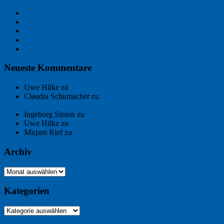
Der Name an der Wand: André Chaix
Freitagsfoto: Wasserläufer
Freitagsfoto: Morgendämmerung
Freitagsfoto: Pétanque
Ein Gespräch über Autos – mit der KI
Neueste Kommentare
Uwe Hilke
zu
Der Name an der Wand: André Chaix
Claudia Schumacher
zu
Der Name an der Wand: André
Chaix
Ingeborg Simon
zu
Freitagsfoto: Meer
Uwe Hilke
zu
Freiheit statt Abhängigkeit
Mirjam Rief
zu
Großmeister der kleinen Form: Peter Bichsel
Archiv
Archiv
Kategorien
Kategorien