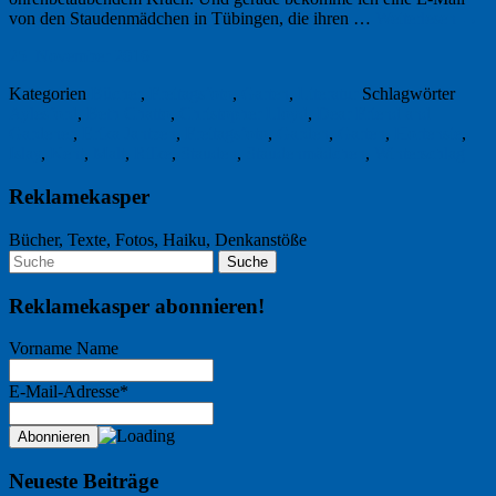
von den Staudenmädchen in Tübingen, die ihren …
Weiterlesen
→
25. November 2016
Kategorien
Bücher
,
Freitagsfoto
,
Garten
,
Literatur
Schlagwörter
Aylesford
,
Beth Chatto
,
Christopher Lloyd
,
Dear Friend and
Gardener
,
Erika Jantzen
,
Freitagsfoto
,
Garden
,
Garten
,
Hortensie
,
Islay
,
Kent
,
Malt
,
Rilke
,
Stauden
,
Staudenmädchen
,
Winterschlag
Reklamekasper
Bücher, Texte, Fotos, Haiku, Denkanstöße
Reklamekasper abonnieren!
Vorname Name
E-Mail-Adresse*
Neueste Beiträge