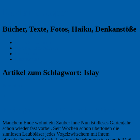
Reklamekasper
Bücher, Texte, Fotos, Haiku, Denkanstöße
Kraas & Lachmann
Kommentarrichtlinien
Impressum
Datenschutz
Artikel zum Schlagwort:
Islay
Permalink
2
Freitagsfoto: Der Garten im Winter
Manchem Ende wohnt ein Zauber inne Nun ist dieses Gartenjahr
schon wieder fast vorbei. Seit Wochen schon übertönen die
sinnlosen Laubbläser jedes Vogelzwitschern mit ihrem
ohrenbetäubendem Krach. Und gerade bekomme ich eine E-Mail