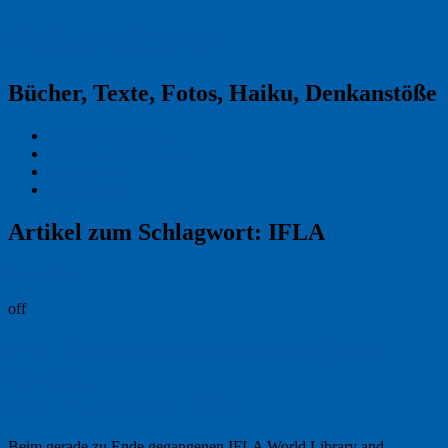
Reklamekasper
Bücher, Texte, Fotos, Haiku, Denkanstöße
Kraas & Lachmann
Kommentarrichtlinien
Impressum
Datenschutz
Artikel zum Schlagwort:
IFLA
Permalink
off
The Librarians of Fukushima (Shiho
Suzuki)
Best IFLA Poster 2013
Beim gerade zu Ende gegangenen IFLA World Library and