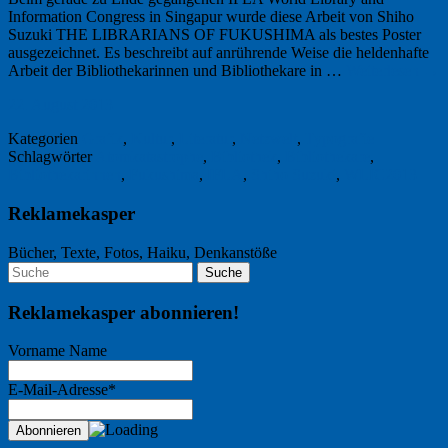
Information Congress in Singapur wurde diese Arbeit von Shiho
Suzuki THE LIBRARIANS OF FUKUSHIMA als bestes Poster
ausgezeichnet. Es beschreibt auf anrührende Weise die heldenhafte
Arbeit der Bibliothekarinnen und Bibliothekare in …
Weiterlesen
→
22. August 2013
Kategorien
Grafik
,
Kultur
,
Literatur
,
Netzwelt
,
Typografie
Schlagwörter
Atomkatastrophe
,
Bibliothek
,
Bibliothekare
,
Bibliothekarinnen
,
Fukushima
,
IFLA
,
Shiho Suzuki
,
WLIC2013
Reklamekasper
Bücher, Texte, Fotos, Haiku, Denkanstöße
Reklamekasper abonnieren!
Vorname Name
E-Mail-Adresse*