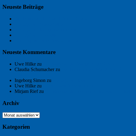
Neueste Beiträge
Der Name an der Wand: André Chaix
Freitagsfoto: Wasserläufer
Freitagsfoto: Morgendämmerung
Freitagsfoto: Pétanque
Ein Gespräch über Autos – mit der KI
Neueste Kommentare
Uwe Hilke
zu
Der Name an der Wand: André Chaix
Claudia Schumacher
zu
Der Name an der Wand: André
Chaix
Ingeborg Simon
zu
Freitagsfoto: Meer
Uwe Hilke
zu
Freiheit statt Abhängigkeit
Mirjam Rief
zu
Großmeister der kleinen Form: Peter Bichsel
Archiv
Archiv
Kategorien