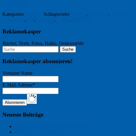
15. Juli 2009
Kategorien
Werbung
Schlagwörter
Anzeige
,
Bibliothek
,
Politische
Korrektheit
,
Tati
,
Werbung
,
Zensur
,
Zeutschel
Reklamekasper
Bücher, Texte, Fotos, Haiku, Denkanstöße
Reklamekasper abonnieren!
Vorname Name
E-Mail-Adresse*
Neueste Beiträge
Der Name an der Wand: André Chaix
Freitagsfoto: Wasserläufer