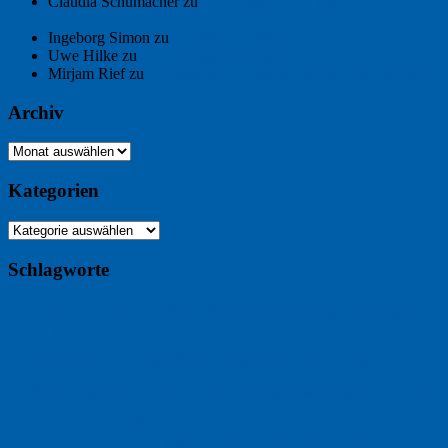
Claudia Schumacher
zu
Der Name an der Wand: André
Chaix
Ingeborg Simon
zu
Freitagsfoto: Meer
Uwe Hilke
zu
Freiheit statt Abhängigkeit
Mirjam Rief
zu
Großmeister der kleinen Form: Peter Bichsel
Archiv
Archiv
Kategorien
Kategorien
Schlagworte
Buchtipp
Buch
Buchbesprechung
B2B
Bouvier des Flandres
Foto
England
Facebook
Design
Ecussols
Erika Jantzen
Burgund
Film
Fotografie
Freitagsfoto
Garten
Gedicht
Fußball
Google
Haiku
Hölderlin
Jack Ridl
Hund
Herbst
Industriewerbung
Issa
Humor
Lyrik
Kunst
Lesen
Literatur
Kommunikation
Meer
Klimawandel
Natur
Tübingen
Postkarte
Rezension
Rilke
Ukraine
Text
Politik