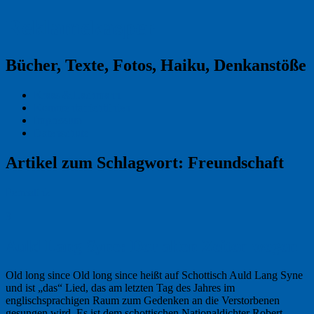
Reklamekasper
Bücher, Texte, Fotos, Haiku, Denkanstöße
Kraas & Lachmann
Kommentarrichtlinien
Impressum
Datenschutz
Artikel zum Schlagwort:
Freundschaft
Permalink
3
Auld Lang Syne: Der alten Zeiten wegen
Old long since Old long since heißt auf Schottisch Auld Lang Syne
und ist „das“ Lied, das am letzten Tag des Jahres im
englischsprachigen Raum zum Gedenken an die Verstorbenen
gesungen wird. Es ist dem schottischen Nationaldichter Robert