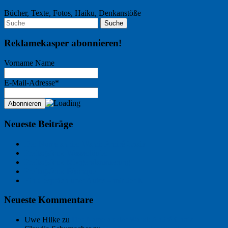
Bücher, Texte, Fotos, Haiku, Denkanstöße
Reklamekasper abonnieren!
Vorname Name
E-Mail-Adresse*
Neueste Beiträge
Der Name an der Wand: André Chaix
Freitagsfoto: Wasserläufer
Freitagsfoto: Morgendämmerung
Freitagsfoto: Pétanque
Ein Gespräch über Autos – mit der KI
Neueste Kommentare
Uwe Hilke
zu
Der Name an der Wand: André Chaix