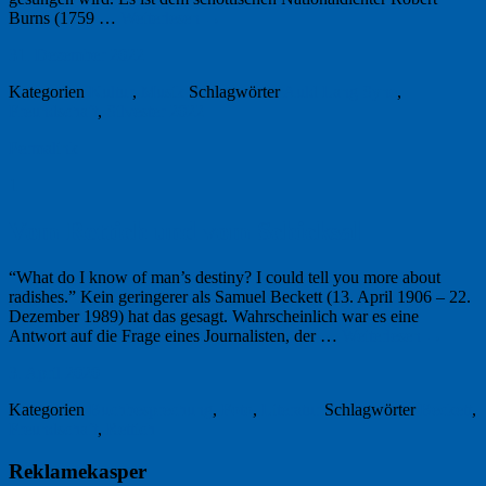
Burns (1759 …
Weiterlesen
→
31. Dezember 2022
Kategorien
Kultur
,
Musik
Schlagwörter
Auld Lang Syne
,
Freundschaft
,
Silvester 2022
Permalink
1
Vom Rettich und vom Schicksal
“What do I know of man’s destiny? I could tell you more about
radishes.” Kein geringerer als Samuel Beckett (13. April 1906 – 22.
Dezember 1989) hat das gesagt. Wahrscheinlich war es eine
Antwort auf die Frage eines Journalisten, der …
Weiterlesen
→
3. April 2020
Kategorien
Buchbesprechung
,
Foto
,
Literatur
Schlagwörter
Beckett
,
Freundschaft
,
Rettich
Reklamekasper