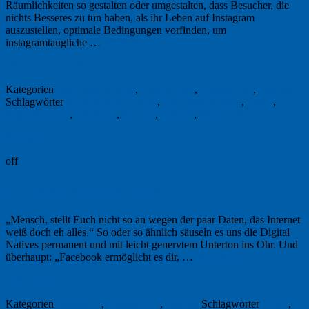
Räumlichkeiten so gestalten oder umgestalten, dass Besucher, die
nichts Besseres zu tun haben, als ihr Leben auf Instagram
auszustellen, optimale Bedingungen vorfinden, um
instagramtaugliche …
Weiterlesen
→
19. Oktober 2018
Kategorien
Buchbesprechung
,
Datenschutz
,
Gesellschaft
,
Internet
Schlagwörter
Alexandra Borchardt
,
Buchbesprechung
,
Daten
,
Digitalisierung
,
Empathie
,
Freiheit
,
Internet
,
Mensch 4.0
Permalink
off
Die wollen nur spielen
„Mensch, stellt Euch nicht so an wegen der paar Daten, das Internet
weiß doch eh alles.“ So oder so ähnlich säuseln es uns die Digital
Natives permanent und mit leicht genervtem Unterton ins Ohr. Und
überhaupt: „Facebook ermöglicht es dir, …
Weiterlesen
→
5. November 2011
Kategorien
Allgemein
,
Gesellschaft
,
Internet
Schlagwörter
Daten
,