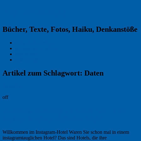
Reklamekasper
Bücher, Texte, Fotos, Haiku, Denkanstöße
Kraas & Lachmann
Kommentarrichtlinien
Impressum
Datenschutz
Artikel zum Schlagwort:
Daten
Permalink
off
Buchbesprechung: „Mensch 4.0 – Frei
bleiben in einer digitalen Welt“
Willkommen im Instagram-Hotel Waren Sie schon mal in einem
instagramtauglichen Hotel? Das sind Hotels, die ihre