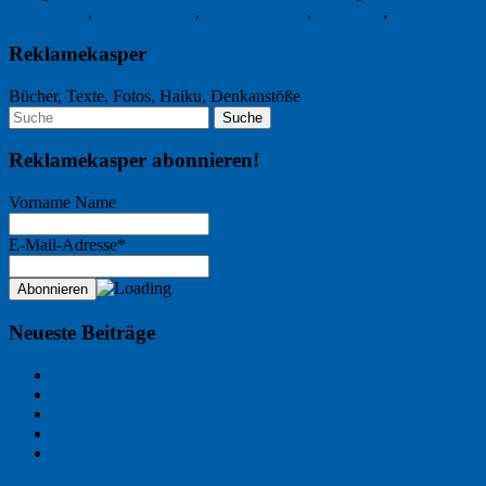
Datenkrake
,
Digital Naives
,
Digital Natives
,
Facebook
,
taz
Reklamekasper
Bücher, Texte, Fotos, Haiku, Denkanstöße
Reklamekasper abonnieren!
Vorname Name
E-Mail-Adresse*
Neueste Beiträge
Der Name an der Wand: André Chaix
Freitagsfoto: Wasserläufer
Freitagsfoto: Morgendämmerung
Freitagsfoto: Pétanque
Ein Gespräch über Autos – mit der KI