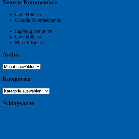
Neueste Kommentare
Uwe Hilke
zu
Der Name an der Wand: André Chaix
Claudia Schumacher
zu
Der Name an der Wand: André
Chaix
Ingeborg Simon
zu
Freitagsfoto: Meer
Uwe Hilke
zu
Freiheit statt Abhängigkeit
Mirjam Rief
zu
Großmeister der kleinen Form: Peter Bichsel
Archiv
Archiv
Kategorien
Kategorien
Schlagworte
Buchtipp
Buch
Buchbesprechung
B2B
Bouvier des Flandres
Foto
England
Facebook
Design
Ecussols
Erika Jantzen
Burgund
Film
Fotografie
Freitagsfoto
Garten
Gedicht
Fußball
Google