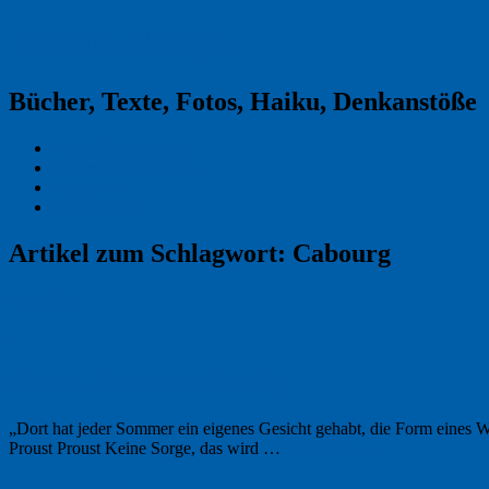
Reklamekasper
Bücher, Texte, Fotos, Haiku, Denkanstöße
Kraas & Lachmann
Kommentarrichtlinien
Impressum
Datenschutz
Artikel zum Schlagwort:
Cabourg
Permalink
2
Proust, Schmidt, Cassidy
„Dort hat jeder Sommer ein eigenes Gesicht gehabt, die Form eines 
Proust Proust Keine Sorge, das wird …
Weiterlesen
→
21. Oktober 2022