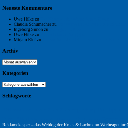
Neueste Kommentare
Uwe Hilke
zu
Der Name an der Wand: André Chaix
Claudia Schumacher
zu
Der Name an der Wand: André Chaix
Ingeborg Simon
zu
Freitagsfoto: Meer
Uwe Hilke
zu
Freiheit statt Abhängigkeit
Mirjam Rief
zu
Großmeister der kleinen Form: Peter Bichsel
Archiv
Archiv
Kategorien
Kategorien
Schlagworte
Buchtipp
Buch
Buchbesprechung
B2B
Bouvier des Flandres
Burgu
Hölderlin
Jack Ridl
Hund
Kommunikatio
Industriewerbung
Issa
Klimawandel
Reklamekasper – das Weblog der
Kraas & Lachmann Werbeagentu