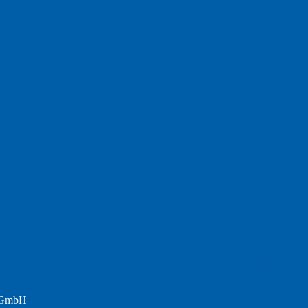
Fotografie
Foto
England
Facebook
Design
Ecussols
Erika Jantzen
nd
Film
Lyrik
Kunst
Lesen
Literatur
Postkarte
n
Meer
Rezension
Rilke
Natur
Te
Politik
r GmbH