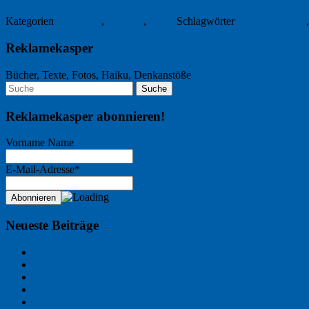
Kategorien
Allgemein
,
Literatur
,
Natur
Schlagwörter
Autumn Leaves
Reklamekasper
Bücher, Texte, Fotos, Haiku, Denkanstöße
Reklamekasper abonnieren!
Vorname Name
E-Mail-Adresse*
Neueste Beiträge
Der Name an der Wand: André Chaix
Freitagsfoto: Wasserläufer
Freitagsfoto: Morgendämmerung
Freitagsfoto: Pétanque
Ein Gespräch über Autos – mit der KI