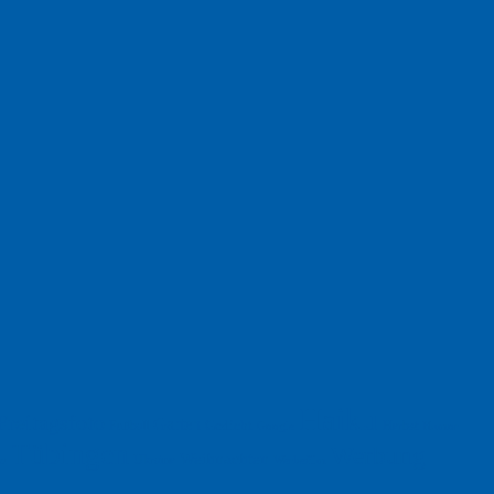
Haiku
Freitagsfoto
Garten
Gedicht
Fußball
Herbst
Humor
Google
Tübingen
Werbung
Weihnachten
Ukraine
xt
Werbefilm